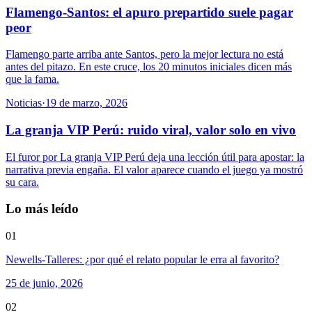
Flamengo-Santos: el apuro prepartido suele pagar
peor
Flamengo parte arriba ante Santos, pero la mejor lectura no está
antes del pitazo. En este cruce, los 20 minutos iniciales dicen más
que la fama.
Noticias
·
19 de marzo, 2026
La granja VIP Perú: ruido viral, valor solo en vivo
El furor por La granja VIP Perú deja una lección útil para apostar: la
narrativa previa engaña. El valor aparece cuando el juego ya mostró
su cara.
Lo más leído
01
Newells-Talleres: ¿por qué el relato popular le erra al favorito?
25 de junio, 2026
02