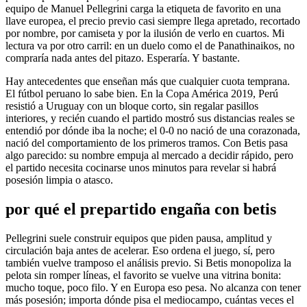
equipo de Manuel Pellegrini carga la etiqueta de favorito en una
llave europea, el precio previo casi siempre llega apretado, recortado
por nombre, por camiseta y por la ilusión de verlo en cuartos. Mi
lectura va por otro carril: en un duelo como el de Panathinaikos, no
compraría nada antes del pitazo. Esperaría. Y bastante.
Hay antecedentes que enseñan más que cualquier cuota temprana.
El fútbol peruano lo sabe bien. En la Copa América 2019, Perú
resistió a Uruguay con un bloque corto, sin regalar pasillos
interiores, y recién cuando el partido mostró sus distancias reales se
entendió por dónde iba la noche; el 0-0 no nació de una corazonada,
nació del comportamiento de los primeros tramos. Con Betis pasa
algo parecido: su nombre empuja al mercado a decidir rápido, pero
el partido necesita cocinarse unos minutos para revelar si habrá
posesión limpia o atasco.
por qué el prepartido engaña con betis
Pellegrini suele construir equipos que piden pausa, amplitud y
circulación baja antes de acelerar. Eso ordena el juego, sí, pero
también vuelve tramposo el análisis previo. Si Betis monopoliza la
pelota sin romper líneas, el favorito se vuelve una vitrina bonita:
mucho toque, poco filo. Y en Europa eso pesa. No alcanza con tener
más posesión; importa dónde pisa el mediocampo, cuántas veces el