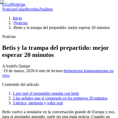
G
GolNoticias
Noticias
Guías
Reseñas
Análisis
Inicio
›
Noticias
›
Betis y la trampa del prepartido: mejor esperar 20 minutos
Noticias
Betis y la trampa del prepartido: mejor
esperar 20 minutos
A
Andrés Quispe
·
19 de marzo, 2026
·
6 min
de lectura
·
betis
europa league
apuestas en
vivo
Contenido del artículo
1.
por qué el prepartido engaña con betis
2.
las señales que sí compraría en los primeros 20 minutos
3.
táctica, memoria y valor real
Betis vuelve a instalarse en la conversación grande de Europa y eso,
para el apostador apurado, suele ser una mala noticia. Cuando un