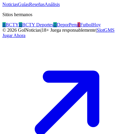
Noticias
Guías
Reseñas
Análisis
Sitios hermanos
B
BCTY
B
BCTY Deportes
D
DeporPeru
F
FutbolHoy
©
2026
GolNoticias
|
18+ Juega responsablemente
|
SlotGMS
Jugar Ahora