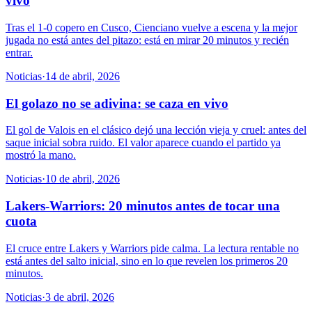
vivo
Tras el 1-0 copero en Cusco, Cienciano vuelve a escena y la mejor
jugada no está antes del pitazo: está en mirar 20 minutos y recién
entrar.
Noticias
·
14 de abril, 2026
El golazo no se adivina: se caza en vivo
El gol de Valois en el clásico dejó una lección vieja y cruel: antes del
saque inicial sobra ruido. El valor aparece cuando el partido ya
mostró la mano.
Noticias
·
10 de abril, 2026
Lakers-Warriors: 20 minutos antes de tocar una
cuota
El cruce entre Lakers y Warriors pide calma. La lectura rentable no
está antes del salto inicial, sino en lo que revelen los primeros 20
minutos.
Noticias
·
3 de abril, 2026