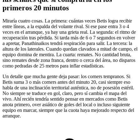
primeros 20 minutos
Miraría cuatro cosas. La primera: cuántas veces Betis logra recibir
entre líneas, a la espalda del volante rival. Si ese pase entra 3 o 4
veces en el arranque, ya hay una grieta real. La segunda: el ritmo de
recuperación tras pérdida. Si tarda más de 6 o 7 segundos en volver
a apretar, Panathinaikos tendrá respiración para salir. La tercera: la
altura de los laterales. Cuando quedan clavados a mitad de campo, el
equipo domina de mentira. La cuarta: remates. No cantidad bruta,
sino remates desde zona franca, dentro o cerca del área, no disparos
como pedradas de 25 metros para inflar estadísticas.
Un detalle que mucha gente deja pasar: los corners tempranos. Si
Betis suma 3 o más corners antes del minuto 20, casi siempre eso
habla de una inclinación territorial auténtica, no de posesión estéril.
No siempre se traduce en gol, claro, pero sí cambia el mapa del
vivo. Ahí recién tendría sentido pensar en mercados como Betis
anota primero, over asiático de goles del local o incluso siguiente
equipo en marcar, siempre que la cuota haya mejorado respecto del
arranque.