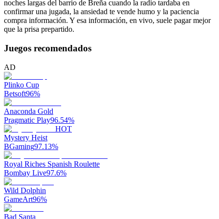
noches largas del barrio de Breña cuando la radio tardaba en
confirmar una jugada, la ansiedad te vende humo y la paciencia
compra información. Y esa información, en vivo, suele pagar mejor
que la prisa prepartido.
Juegos recomendados
AD
Plinko Cup
Betsoft
96
%
Anaconda Gold
Pragmatic Play
96.54
%
HOT
Mystery Heist
BGaming
97.13
%
Royal Riches Spanish Roulette
Bombay Live
97.6
%
Wild Dolphin
GameArt
96
%
Bad Santa