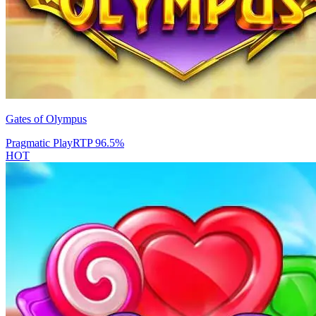
Gates of Olympus
Pragmatic Play
RTP
96.5
%
HOT