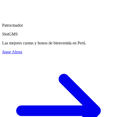
Patrocinador
SlotGMS
Las mejores cuotas y bonos de bienvenida en Perú.
Jugar Ahora