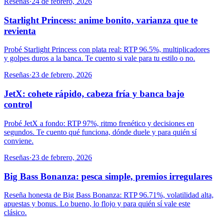
Reseñas
·
24 de febrero, 2026
Starlight Princess: anime bonito, varianza que te
revienta
Probé Starlight Princess con plata real: RTP 96.5%, multiplicadores
y golpes duros a la banca. Te cuento si vale para tu estilo o no.
Reseñas
·
23 de febrero, 2026
JetX: cohete rápido, cabeza fría y banca bajo
control
Probé JetX a fondo: RTP 97%, ritmo frenético y decisiones en
segundos. Te cuento qué funciona, dónde duele y para quién sí
conviene.
Reseñas
·
23 de febrero, 2026
Big Bass Bonanza: pesca simple, premios irregulares
Reseña honesta de Big Bass Bonanza: RTP 96.71%, volatilidad alta,
apuestas y bonus. Lo bueno, lo flojo y para quién sí vale este
clásico.