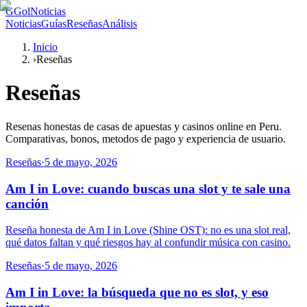
G
GolNoticias
Noticias
Guías
Reseñas
Análisis
Inicio
›
Reseñas
Reseñas
Resenas honestas de casas de apuestas y casinos online en Peru.
Comparativas, bonos, metodos de pago y experiencia de usuario.
Reseñas
·
5 de mayo, 2026
Am I in Love: cuando buscas una slot y te sale una
canción
Reseña honesta de Am I in Love (Shine OST): no es una slot real,
qué datos faltan y qué riesgos hay al confundir música con casino.
Reseñas
·
5 de mayo, 2026
Am I in Love: la búsqueda que no es slot, y eso