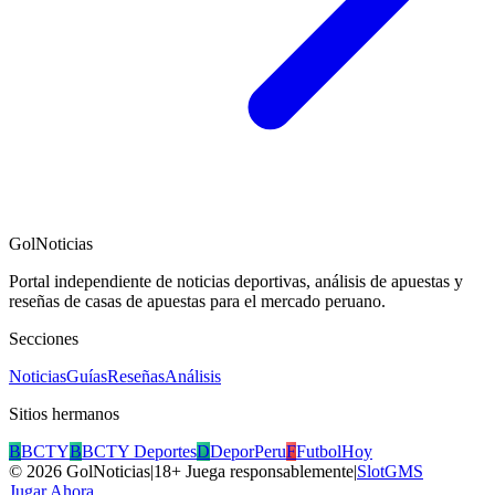
GolNoticias
Portal independiente de noticias deportivas, análisis de apuestas y
reseñas de casas de apuestas para el mercado peruano.
Secciones
Noticias
Guías
Reseñas
Análisis
Sitios hermanos
B
BCTY
B
BCTY Deportes
D
DeporPeru
F
FutbolHoy
©
2026
GolNoticias
|
18+ Juega responsablemente
|
SlotGMS
Jugar Ahora