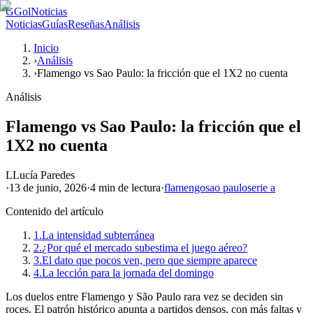
G
GolNoticias
Noticias
Guías
Reseñas
Análisis
Inicio
›
Análisis
›
Flamengo vs Sao Paulo: la fricción que el 1X2 no cuenta
Análisis
Flamengo vs Sao Paulo: la fricción que el
1X2 no cuenta
L
Lucía Paredes
·
13 de junio, 2026
·
4 min
de lectura
·
flamengo
sao paulo
serie a
Contenido del artículo
1.
La intensidad subterránea
2.
¿Por qué el mercado subestima el juego aéreo?
3.
El dato que pocos ven, pero que siempre aparece
4.
La lección para la jornada del domingo
Los duelos entre Flamengo y São Paulo rara vez se deciden sin
roces. El patrón histórico apunta a partidos densos, con más faltas y