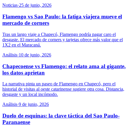
Noticias
·
25 de junio, 2026
Flamengo vs Sao Paulo: la fatiga viajera mueve el
mercado de corners
Tras un largo viaje a Chapecó, Flamengo podría pagar caro el
desgaste. El mercado de corners y tarjetas ofrece más valor que el
1X2 en el Maracaná.
Análisis
·
10 de junio, 2026
Chapecoense vs Flamengo: el relato ama al gigante,
los datos aprietan
La narrativa pinta un paseo de Flamengo en Chapecó, pero el
historial de visitas al oeste catarinense sugiere otra cosa. Distancia,
desgaste y un local incómodo.
Análisis
·
9 de junio, 2026
Duelo de esquinas: la clave táctica del Sao Paulo-
Paranaense