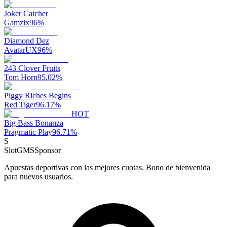
Joker Catcher
Gamzix
96
%
Diamond Dez
AvatarUX
96
%
243 Clover Fruits
Tom Horn
95.02
%
Piggy Riches Begins
Red Tiger
96.17
%
HOT
Big Bass Bonanza
Pragmatic Play
96.71
%
S
SlotGMS
Sponsor
Apuestas deportivas con las mejores cuotas. Bono de bienvenida
para nuevos usuarios.