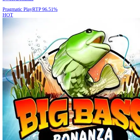
Pragmatic Play
RTP
96.51
%
HOT