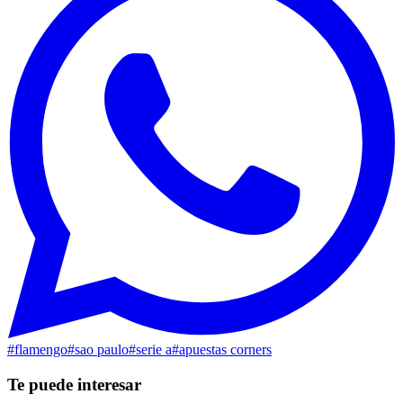
#
flamengo
#
sao paulo
#
serie a
#
apuestas corners
Te puede interesar