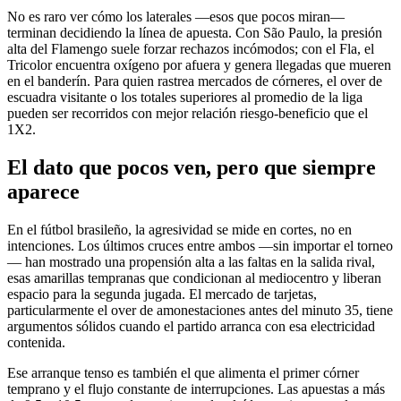
No es raro ver cómo los laterales —esos que pocos miran—
terminan decidiendo la línea de apuesta. Con São Paulo, la presión
alta del Flamengo suele forzar rechazos incómodos; con el Fla, el
Tricolor encuentra oxígeno por afuera y genera llegadas que mueren
en el banderín. Para quien rastrea mercados de córneres, el over de
escuadra visitante o los totales superiores al promedio de la liga
pueden ser recorridos con mejor relación riesgo-beneficio que el
1X2.
El dato que pocos ven, pero que siempre
aparece
En el fútbol brasileño, la agresividad se mide en cortes, no en
intenciones. Los últimos cruces entre ambos —sin importar el torneo
— han mostrado una propensión alta a las faltas en la salida rival,
esas amarillas tempranas que condicionan al mediocentro y liberan
espacio para la segunda jugada. El mercado de tarjetas,
particularmente el over de amonestaciones antes del minuto 35, tiene
argumentos sólidos cuando el partido arranca con esa electricidad
contenida.
Ese arranque tenso es también el que alimenta el primer córner
temprano y el flujo constante de interrupciones. Las apuestas a más