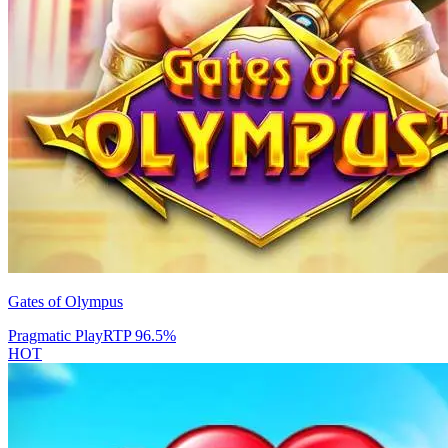
Gates of Olympus
Pragmatic Play
RTP
96.5
%
HOT