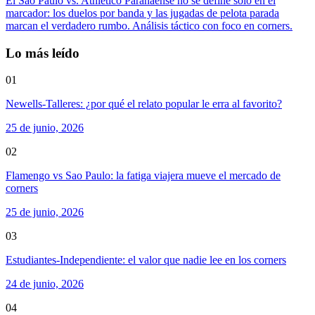
El Sao Paulo vs. Athletico Paranaense no se define solo en el
marcador: los duelos por banda y las jugadas de pelota parada
marcan el verdadero rumbo. Análisis táctico con foco en corners.
Lo más leído
01
Newells-Talleres: ¿por qué el relato popular le erra al favorito?
25 de junio, 2026
02
Flamengo vs Sao Paulo: la fatiga viajera mueve el mercado de
corners
25 de junio, 2026
03
Estudiantes-Independiente: el valor que nadie lee en los corners
24 de junio, 2026
04