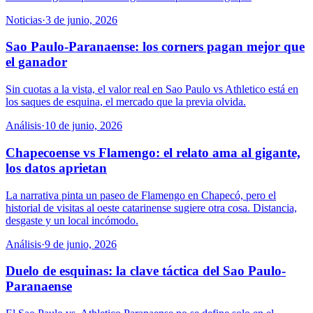
Noticias
·
3 de junio, 2026
Sao Paulo-Paranaense: los corners pagan mejor que
el ganador
Sin cuotas a la vista, el valor real en Sao Paulo vs Athletico está en
los saques de esquina, el mercado que la previa olvida.
Análisis
·
10 de junio, 2026
Chapecoense vs Flamengo: el relato ama al gigante,
los datos aprietan
La narrativa pinta un paseo de Flamengo en Chapecó, pero el
historial de visitas al oeste catarinense sugiere otra cosa. Distancia,
desgaste y un local incómodo.
Análisis
·
9 de junio, 2026
Duelo de esquinas: la clave táctica del Sao Paulo-
Paranaense