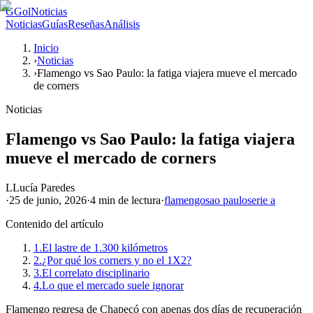
G
GolNoticias
Noticias
Guías
Reseñas
Análisis
Inicio
›
Noticias
›
Flamengo vs Sao Paulo: la fatiga viajera mueve el mercado
de corners
Noticias
Flamengo vs Sao Paulo: la fatiga viajera
mueve el mercado de corners
L
Lucía Paredes
·
25 de junio, 2026
·
4 min
de lectura
·
flamengo
sao paulo
serie a
Contenido del artículo
1.
El lastre de 1.300 kilómetros
2.
¿Por qué los corners y no el 1X2?
3.
El correlato disciplinario
4.
Lo que el mercado suele ignorar
Flamengo regresa de Chapecó con apenas dos días de recuperación