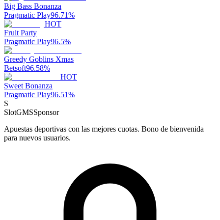
Big Bass Bonanza
Pragmatic Play
96.71
%
HOT
Fruit Party
Pragmatic Play
96.5
%
Greedy Goblins Xmas
Betsoft
96.58
%
HOT
Sweet Bonanza
Pragmatic Play
96.51
%
S
SlotGMS
Sponsor
Apuestas deportivas con las mejores cuotas. Bono de bienvenida
para nuevos usuarios.