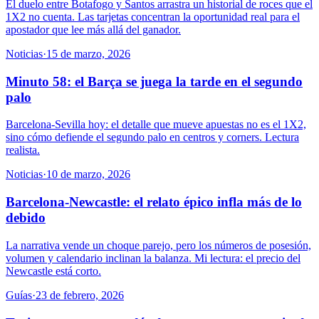
El duelo entre Botafogo y Santos arrastra un historial de roces que el
1X2 no cuenta. Las tarjetas concentran la oportunidad real para el
apostador que lee más allá del ganador.
Noticias
·
15 de marzo, 2026
Minuto 58: el Barça se juega la tarde en el segundo
palo
Barcelona-Sevilla hoy: el detalle que mueve apuestas no es el 1X2,
sino cómo defiende el segundo palo en centros y corners. Lectura
realista.
Noticias
·
10 de marzo, 2026
Barcelona-Newcastle: el relato épico infla más de lo
debido
La narrativa vende un choque parejo, pero los números de posesión,
volumen y calendario inclinan la balanza. Mi lectura: el precio del
Newcastle está corto.
Guías
·
23 de febrero, 2026