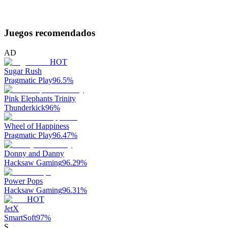
Juegos recomendados
AD
HOT
Sugar Rush
Pragmatic Play
96.5
%
Pink Elephants Trinity
Thunderkick
96
%
Wheel of Happiness
Pragmatic Play
96.47
%
Donny and Danny
Hacksaw Gaming
96.29
%
Power Pops
Hacksaw Gaming
96.31
%
HOT
JetX
SmartSoft
97
%
S