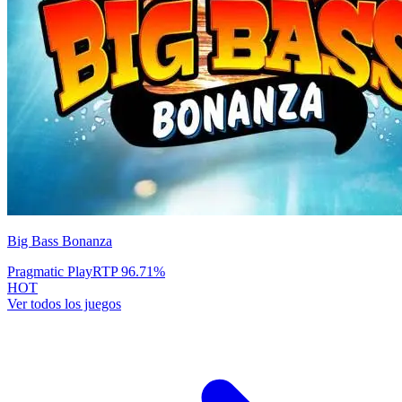
Big Bass Bonanza
Pragmatic Play
RTP
96.71
%
HOT
Ver todos los juegos