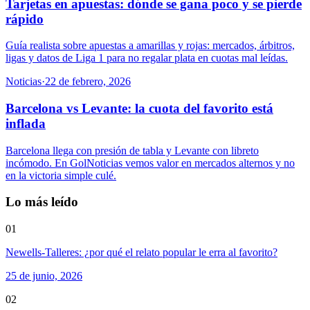
Tarjetas en apuestas: dónde se gana poco y se pierde
rápido
Guía realista sobre apuestas a amarillas y rojas: mercados, árbitros,
ligas y datos de Liga 1 para no regalar plata en cuotas mal leídas.
Noticias
·
22 de febrero, 2026
Barcelona vs Levante: la cuota del favorito está
inflada
Barcelona llega con presión de tabla y Levante con libreto
incómodo. En GolNoticias vemos valor en mercados alternos y no
en la victoria simple culé.
Lo más leído
01
Newells-Talleres: ¿por qué el relato popular le erra al favorito?
25 de junio, 2026
02