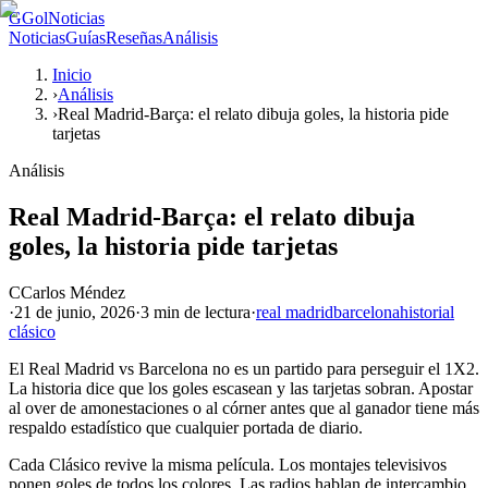
G
GolNoticias
Noticias
Guías
Reseñas
Análisis
Inicio
›
Análisis
›
Real Madrid-Barça: el relato dibuja goles, la historia pide
tarjetas
Análisis
Real Madrid-Barça: el relato dibuja
goles, la historia pide tarjetas
C
Carlos Méndez
·
21 de junio, 2026
·
3 min
de lectura
·
real madrid
barcelona
historial
clásico
El Real Madrid vs Barcelona no es un partido para perseguir el 1X2.
La historia dice que los goles escasean y las tarjetas sobran. Apostar
al over de amonestaciones o al córner antes que al ganador tiene más
respaldo estadístico que cualquier portada de diario.
Cada Clásico revive la misma película. Los montajes televisivos
ponen goles de todos los colores. Las radios hablan de intercambio