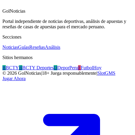
GolNoticias
Portal independiente de noticias deportivas, análisis de apuestas y
reseñas de casas de apuestas para el mercado peruano.
Secciones
Noticias
Guías
Reseñas
Análisis
Sitios hermanos
B
BCTY
B
BCTY Deportes
D
DeporPeru
F
FutbolHoy
©
2026
GolNoticias
|
18+ Juega responsablemente
|
SlotGMS
Jugar Ahora