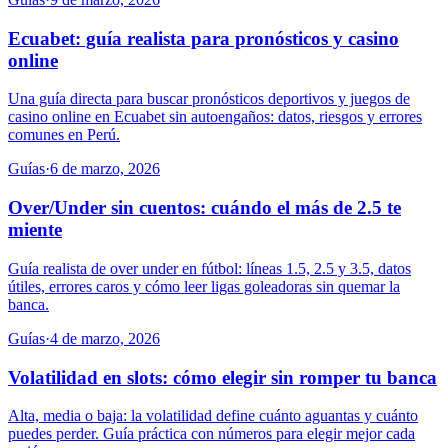
Ecuabet: guía realista para pronósticos y casino
online
Una guía directa para buscar pronósticos deportivos y juegos de
casino online en Ecuabet sin autoengaños: datos, riesgos y errores
comunes en Perú.
Guías
·
6 de marzo, 2026
Over/Under sin cuentos: cuándo el más de 2.5 te
miente
Guía realista de over under en fútbol: líneas 1.5, 2.5 y 3.5, datos
útiles, errores caros y cómo leer ligas goleadoras sin quemar la
banca.
Guías
·
4 de marzo, 2026
Volatilidad en slots: cómo elegir sin romper tu banca
Alta, media o baja: la volatilidad define cuánto aguantas y cuánto
puedes perder. Guía práctica con números para elegir mejor cada