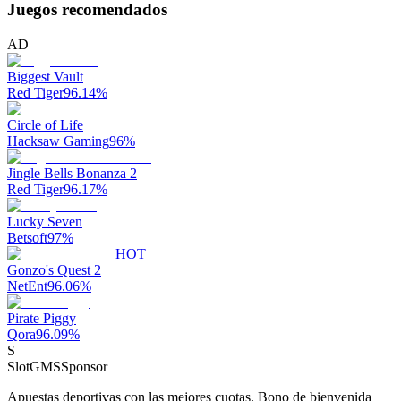
Juegos recomendados
AD
Biggest Vault
Red Tiger
96.14
%
Circle of Life
Hacksaw Gaming
96
%
Jingle Bells Bonanza 2
Red Tiger
96.17
%
Lucky Seven
Betsoft
97
%
HOT
Gonzo's Quest 2
NetEnt
96.06
%
Pirate Piggy
Qora
96.09
%
S
SlotGMS
Sponsor
Apuestas deportivas con las mejores cuotas. Bono de bienvenida