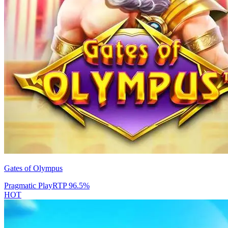
Gates of Olympus
Pragmatic Play
RTP
96.5
%
HOT