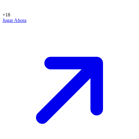
+18
Jugar Ahora