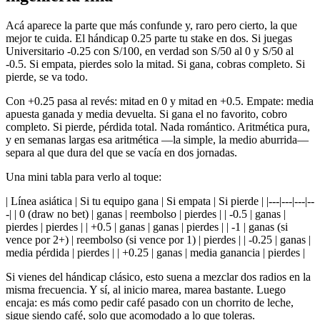
Acá aparece la parte que más confunde y, raro pero cierto, la que
mejor te cuida. El hándicap 0.25 parte tu stake en dos. Si juegas
Universitario -0.25 con S/100, en verdad son S/50 al 0 y S/50 al
-0.5. Si empata, pierdes solo la mitad. Si gana, cobras completo. Si
pierde, se va todo.
Con +0.25 pasa al revés: mitad en 0 y mitad en +0.5. Empate: media
apuesta ganada y media devuelta. Si gana el no favorito, cobro
completo. Si pierde, pérdida total. Nada romántico. Aritmética pura,
y en semanas largas esa aritmética —la simple, la medio aburrida—
separa al que dura del que se vacía en dos jornadas.
Una mini tabla para verlo al toque:
| Línea asiática | Si tu equipo gana | Si empata | Si pierde | |---|---|---|--
-| | 0 (draw no bet) | ganas | reembolso | pierdes | | -0.5 | ganas |
pierdes | pierdes | | +0.5 | ganas | ganas | pierdes | | -1 | ganas (si
vence por 2+) | reembolso (si vence por 1) | pierdes | | -0.25 | ganas |
media pérdida | pierdes | | +0.25 | ganas | media ganancia | pierdes |
Si vienes del hándicap clásico, esto suena a mezclar dos radios en la
misma frecuencia. Y sí, al inicio marea, marea bastante. Luego
encaja: es más como pedir café pasado con un chorrito de leche,
sigue siendo café, solo que acomodado a lo que toleras.