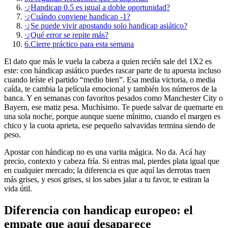
·
¿Handicap 0.5 es igual a doble oportunidad?
·
¿Cuándo conviene handicap -1?
·
¿Se puede vivir apostando solo handicap asiático?
·
¿Qué error se repite más?
6.
Cierre práctico para esta semana
El dato que más le vuela la cabeza a quien recién sale del 1X2 es
este: con hándicap asiático puedes rascar parte de tu apuesta incluso
cuando leíste el partido “medio bien”. Esa media victoria, o media
caída, te cambia la película emocional y también los números de la
banca. Y en semanas con favoritos pesados como Manchester City o
Bayern, ese matiz pesa. Muchísimo. Te puede salvar de quemarte en
una sola noche, porque aunque suene mínimo, cuando el margen es
chico y la cuota aprieta, ese pequeño salvavidas termina siendo de
peso.
Apostar con hándicap no es una varita mágica. No da. Acá hay
precio, contexto y cabeza fría. Si entras mal, pierdes plata igual que
en cualquier mercado; la diferencia es que aquí las derrotas traen
más grises, y esos grises, si los sabes jalar a tu favor, te estiran la
vida útil.
Diferencia con handicap europeo: el
empate que aquí desaparece