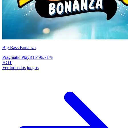
Big Bass Bonanza
Pragmatic Play
RTP
96.71
%
HOT
Ver todos los juegos