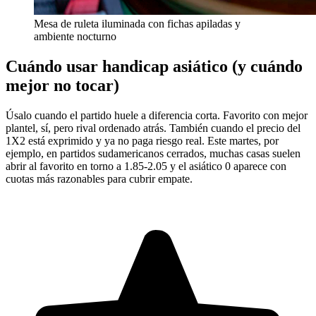
Mesa de ruleta iluminada con fichas apiladas y
ambiente nocturno
Cuándo usar handicap asiático (y cuándo
mejor no tocar)
Úsalo cuando el partido huele a diferencia corta. Favorito con mejor
plantel, sí, pero rival ordenado atrás. También cuando el precio del
1X2 está exprimido y ya no paga riesgo real. Este martes, por
ejemplo, en partidos sudamericanos cerrados, muchas casas suelen
abrir al favorito en torno a 1.85-2.05 y el asiático 0 aparece con
cuotas más razonables para cubrir empate.