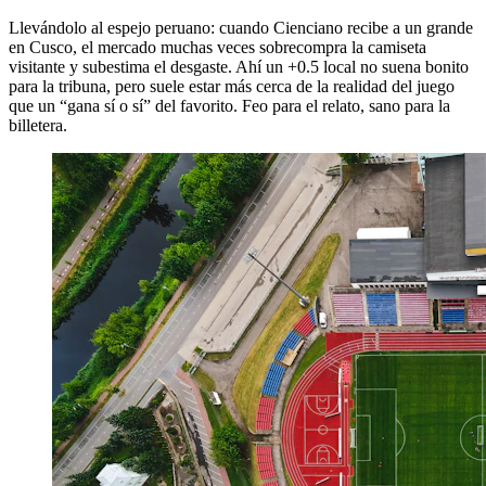
Llevándolo al espejo peruano: cuando Cienciano recibe a un grande
en Cusco, el mercado muchas veces sobrecompra la camiseta
visitante y subestima el desgaste. Ahí un +0.5 local no suena bonito
para la tribuna, pero suele estar más cerca de la realidad del juego
que un “gana sí o sí” del favorito. Feo para el relato, sano para la
billetera.