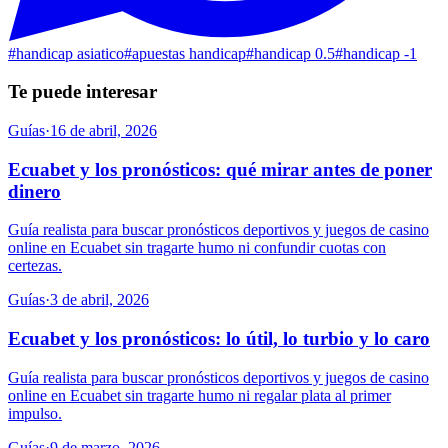
#
handicap asiatico
#
apuestas handicap
#
handicap 0.5
#
handicap -1
Te puede interesar
Guías
·
16 de abril, 2026
Ecuabet y los pronósticos: qué mirar antes de poner
dinero
Guía realista para buscar pronósticos deportivos y juegos de casino
online en Ecuabet sin tragarte humo ni confundir cuotas con
certezas.
Guías
·
3 de abril, 2026
Ecuabet y los pronósticos: lo útil, lo turbio y lo caro
Guía realista para buscar pronósticos deportivos y juegos de casino
online en Ecuabet sin tragarte humo ni regalar plata al primer
impulso.
Guías
·
9 de marzo, 2026