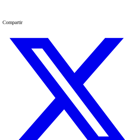
Compartir