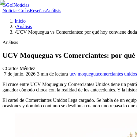
G
GolNoticias
Noticias
Guías
Reseñas
Análisis
Inicio
›
Análisis
›
UCV Moquegua vs Comerciantes: por qué hoy conviene dudar 
Análisis
UCV Moquegua vs Comerciantes: por qué h
C
Carlos Méndez
·
7 de junio, 2026
·
3 min
de lectura
·
ucv moquegua
comerciantes unidos
El cruce entre UCV Moquegua y Comerciantes Unidos tiene un patrón fr
ganador cómodo choca con la realidad de los antecedentes. Y la histor
El cartel de Comerciantes Unidos llega cargado. Se habla de un equipo 
ocasiones y dominio continuo se desdibuja cuando uno repasa lo que e