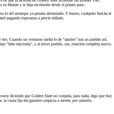
ntes de que la defensa de Golden State acomode las ayudas. Fue,
os en Matute y te deja incómodo desde el primer pase.
pero lo del arranque ya pesaba demasiado. Y bueno, cualquier hincha te
erminó pagando esperanza a precio inflado.
iro. Cuando un vestuario suelta lo de “ajustes” tras un partido así,
 “falta sincronía”, y al tercer partido, zas, rotación completa nueva.
No estoy diciendo que Golden State no compita, para nada, digo que hoy
, la cuota fija del ganador empieza a mentir, por omisión.