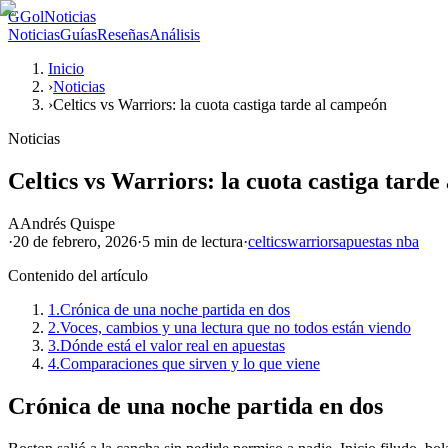
G
GolNoticias
Noticias
Guías
Reseñas
Análisis
Inicio
›
Noticias
›
Celtics vs Warriors: la cuota castiga tarde al campeón
Noticias
Celtics vs Warriors: la cuota castiga tard
A
Andrés Quispe
·
20 de febrero, 2026
·
5 min
de lectura
·
celtics
warriors
apuestas nba
Contenido del artículo
1.
Crónica de una noche partida en dos
2.
Voces, cambios y una lectura que no todos están viendo
3.
Dónde está el valor real en apuestas
4.
Comparaciones que sirven y lo que viene
Crónica de una noche partida en dos