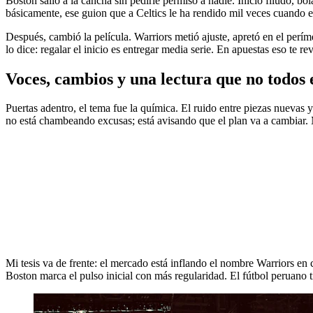
Boston salió a la cancha sin pedirle permiso a nadie. Inicio filudo, b
básicamente, ese guion que a Celtics le ha rendido mil veces cuando 
Después, cambió la película. Warriors metió ajuste, apretó en el perí
lo dice: regalar el inicio es entregar media serie. En apuestas eso te 
Voces, cambios y una lectura que no todos 
Puertas adentro, el tema fue la química. El ruido entre piezas nuevas 
no está chambeando excusas; está avisando que el plan va a cambiar. M
Mi tesis va de frente: el mercado está inflando el nombre Warriors en
Boston marca el pulso inicial con más regularidad. El fútbol peruano 