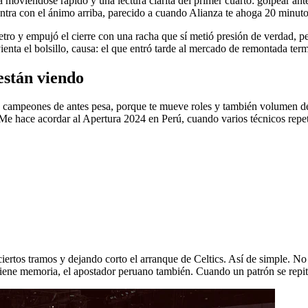
ola moviéndose rápido y una lectura clarita del primer cuarto: golpear a
entra con el ánimo arriba, parecido a cuando Alianza te ahoga 20 minut
metro y empujó el cierre con una racha que sí metió presión de verdad, 
revienta el bolsillo, causa: el que entró tarde al mercado de remontada t
están viendo
y campeones de antes pesa, porque te mueve roles y también volumen de t
e hace acordar al Apertura 2024 en Perú, cuando varios técnicos repetían
 ciertos tramos y dejando corto el arranque de Celtics. Así de simple. 
tiene memoria, el apostador peruano también. Cuando un patrón se repite