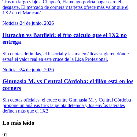
Tras un largo viaje a Chapecó, Flamengo podría pagar caro el
desgaste. El mercado de corners y tarjetas ofrece más valor que el
1X2 en el Maracaná.
Noticias
·
24 de junio, 2026
Huracán vs Banfield: el frío cálculo que el 1X2 no
entrega
Sin cuotas definidas, el historial y las matemáticas sugieren dónde
estará el valor real en este cruce de la Liga Profesional.
Noticias
·
24 de junio, 2026
Gimnasia M. vs Central Córdoba: el filón está en los
corners
Sin cuotas oficiales, el cruce entre Gimnasia M. y Central Córdoba
propone un análisis frío: la pelota detenida y los envíos laterales
definen más que el 1X2.
Lo más leído
01