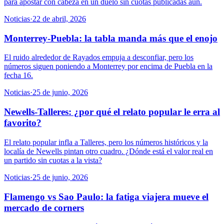
para apostar con cabeza en un duelo sin cuotas publicadas aún.
Noticias
·
22 de abril, 2026
Monterrey-Puebla: la tabla manda más que el enojo
El ruido alrededor de Rayados empuja a desconfiar, pero los
números siguen poniendo a Monterrey por encima de Puebla en la
fecha 16.
Noticias
·
25 de junio, 2026
Newells-Talleres: ¿por qué el relato popular le erra al
favorito?
El relato popular infla a Talleres, pero los números históricos y la
localía de Newells pintan otro cuadro. ¿Dónde está el valor real en
un partido sin cuotas a la vista?
Noticias
·
25 de junio, 2026
Flamengo vs Sao Paulo: la fatiga viajera mueve el
mercado de corners