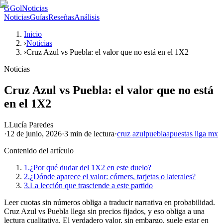
G
GolNoticias
Noticias
Guías
Reseñas
Análisis
Inicio
›
Noticias
›
Cruz Azul vs Puebla: el valor que no está en el 1X2
Noticias
Cruz Azul vs Puebla: el valor que no está
en el 1X2
L
Lucía Paredes
·
12 de junio, 2026
·
3 min
de lectura
·
cruz azul
puebla
apuestas liga mx
Contenido del artículo
1.
¿Por qué dudar del 1X2 en este duelo?
2.
¿Dónde aparece el valor: córners, tarjetas o laterales?
3.
La lección que trasciende a este partido
Leer cuotas sin números obliga a traducir narrativa en probabilidad.
Cruz Azul vs Puebla llega sin precios fijados, y eso obliga a una
lectura cualitativa. El verdadero valor, sin embargo, suele estar en