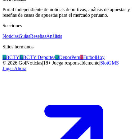
Portal independiente de noticias deportivas, análisis de apuestas y
reseñas de casas de apuestas para el mercado peruano.
Secciones
Noticias
Guías
Reseñas
Análisis
Sitios hermanos
B
BCTY
B
BCTY Deportes
D
DeporPeru
F
FutbolHoy
©
2026
GolNoticias
|
18+ Juega responsablemente
|
SlotGMS
Jugar Ahora