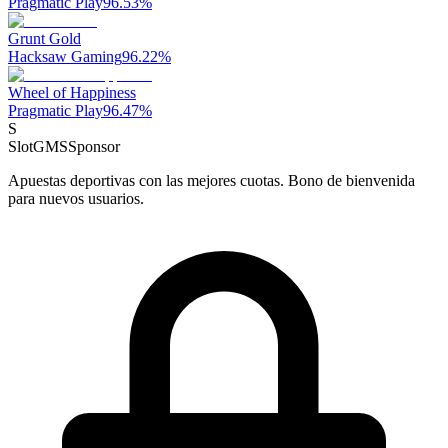
Pragmatic Play
96.53
%
Grunt Gold
Hacksaw Gaming
96.22
%
Wheel of Happiness
Pragmatic Play
96.47
%
S
SlotGMS
Sponsor
Apuestas deportivas con las mejores cuotas. Bono de bienvenida
para nuevos usuarios.