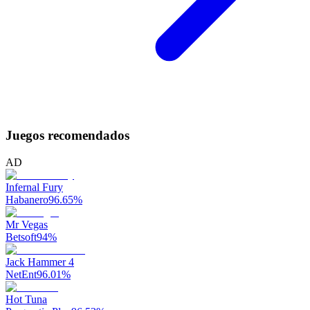
Juegos recomendados
AD
Infernal Fury
Habanero
96.65
%
Mr Vegas
Betsoft
94
%
Jack Hammer 4
NetEnt
96.01
%
Hot Tuna