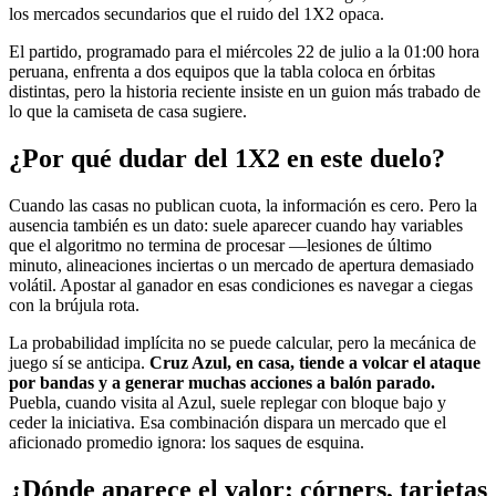
los mercados secundarios que el ruido del 1X2 opaca.
El partido, programado para el miércoles 22 de julio a la 01:00 hora
peruana, enfrenta a dos equipos que la tabla coloca en órbitas
distintas, pero la historia reciente insiste en un guion más trabado de
lo que la camiseta de casa sugiere.
¿Por qué dudar del 1X2 en este duelo?
Cuando las casas no publican cuota, la información es cero. Pero la
ausencia también es un dato: suele aparecer cuando hay variables
que el algoritmo no termina de procesar —lesiones de último
minuto, alineaciones inciertas o un mercado de apertura demasiado
volátil. Apostar al ganador en esas condiciones es navegar a ciegas
con la brújula rota.
La probabilidad implícita no se puede calcular, pero la mecánica de
juego sí se anticipa.
Cruz Azul, en casa, tiende a volcar el ataque
por bandas y a generar muchas acciones a balón parado.
Puebla, cuando visita al Azul, suele replegar con bloque bajo y
ceder la iniciativa. Esa combinación dispara un mercado que el
aficionado promedio ignora: los saques de esquina.
¿Dónde aparece el valor: córners, tarjetas