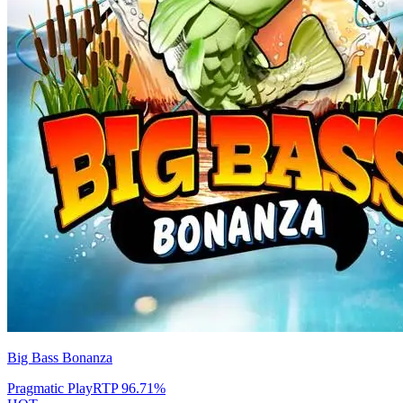
Big Bass Bonanza
Pragmatic Play
RTP
96.71
%