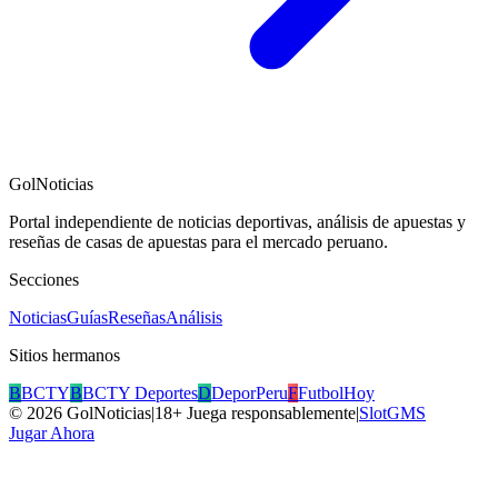
GolNoticias
Portal independiente de noticias deportivas, análisis de apuestas y
reseñas de casas de apuestas para el mercado peruano.
Secciones
Noticias
Guías
Reseñas
Análisis
Sitios hermanos
B
BCTY
B
BCTY Deportes
D
DeporPeru
F
FutbolHoy
©
2026
GolNoticias
|
18+ Juega responsablemente
|
SlotGMS
Jugar Ahora