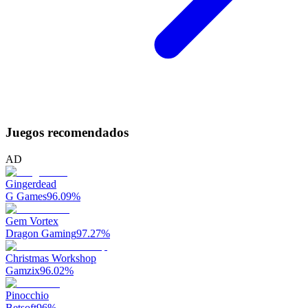
Juegos recomendados
AD
Gingerdead
G Games
96.09
%
Gem Vortex
Dragon Gaming
97.27
%
Christmas Workshop
Gamzix
96.02
%
Pinocchio
Betsoft
96
%