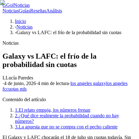
G
GolNoticias
Noticias
Guías
Reseñas
Análisis
Inicio
›
Noticias
›
Galaxy vs LAFC: el frío de la probabilidad sin cuotas
Noticias
Galaxy vs LAFC: el frío de la
probabilidad sin cuotas
L
Lucía Paredes
·
4 de junio, 2026
·
4 min
de lectura
·
los angeles galaxy
los angeles
fc
cuotas mls
Contenido del artículo
1.
El relato empuja, los números frenan
2.
¿Qué dice realmente la probabilidad cuando no hay
números?
3.
La apuesta que no se compra con el pecho caliente
El Galaxy y LAFC chocarán el 18 de julio sin cuotas todavía. Sin