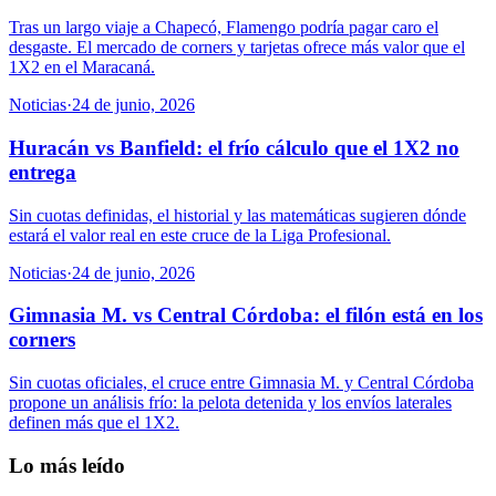
Tras un largo viaje a Chapecó, Flamengo podría pagar caro el
desgaste. El mercado de corners y tarjetas ofrece más valor que el
1X2 en el Maracaná.
Noticias
·
24 de junio, 2026
Huracán vs Banfield: el frío cálculo que el 1X2 no
entrega
Sin cuotas definidas, el historial y las matemáticas sugieren dónde
estará el valor real en este cruce de la Liga Profesional.
Noticias
·
24 de junio, 2026
Gimnasia M. vs Central Córdoba: el filón está en los
corners
Sin cuotas oficiales, el cruce entre Gimnasia M. y Central Córdoba
propone un análisis frío: la pelota detenida y los envíos laterales
definen más que el 1X2.
Lo más leído