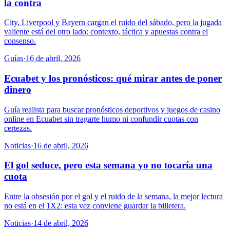
la contra
City, Liverpool y Bayern cargan el ruido del sábado, pero la jugada
valiente está del otro lado: contexto, táctica y apuestas contra el
consenso.
Guías
·
16 de abril, 2026
Ecuabet y los pronósticos: qué mirar antes de poner
dinero
Guía realista para buscar pronósticos deportivos y juegos de casino
online en Ecuabet sin tragarte humo ni confundir cuotas con
certezas.
Noticias
·
16 de abril, 2026
El gol seduce, pero esta semana yo no tocaría una
cuota
Entre la obsesión por el gol y el ruido de la semana, la mejor lectura
no está en el 1X2: esta vez conviene guardar la billetera.
Noticias
·
14 de abril, 2026