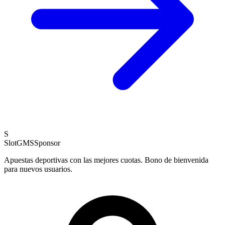
S
SlotGMS
Sponsor
Apuestas deportivas con las mejores cuotas. Bono de bienvenida
para nuevos usuarios.