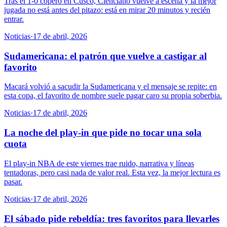
Tras el 1-0 copero en Cusco, Cienciano vuelve a escena y la mejor
jugada no está antes del pitazo: está en mirar 20 minutos y recién
entrar.
Noticias
·
17 de abril, 2026
Sudamericana: el patrón que vuelve a castigar al
favorito
Macará volvió a sacudir la Sudamericana y el mensaje se repite: en
esta copa, el favorito de nombre suele pagar caro su propia soberbia.
Noticias
·
17 de abril, 2026
La noche del play-in que pide no tocar una sola
cuota
El play-in NBA de este viernes trae ruido, narrativa y líneas
tentadoras, pero casi nada de valor real. Esta vez, la mejor lectura es
pasar.
Noticias
·
17 de abril, 2026
El sábado pide rebeldía: tres favoritos para llevarles