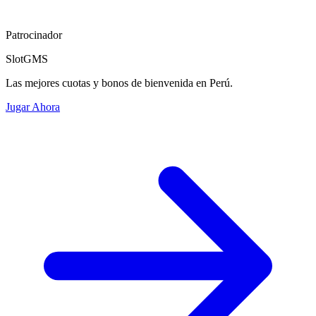
Patrocinador
SlotGMS
Las mejores cuotas y bonos de bienvenida en Perú.
Jugar Ahora