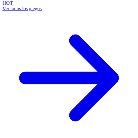
HOT
Ver todos los juegos