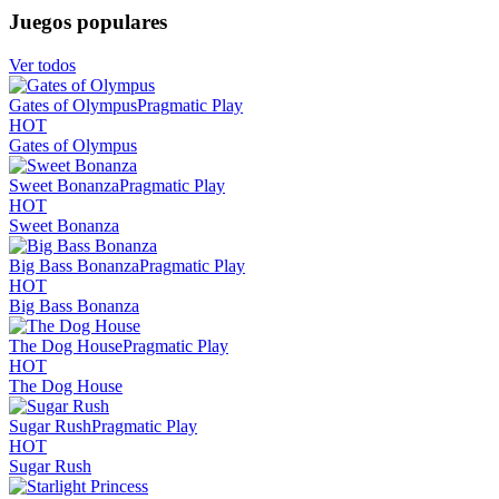
Juegos populares
Ver todos
Gates of Olympus
Pragmatic Play
HOT
Gates of Olympus
Sweet Bonanza
Pragmatic Play
HOT
Sweet Bonanza
Big Bass Bonanza
Pragmatic Play
HOT
Big Bass Bonanza
The Dog House
Pragmatic Play
HOT
The Dog House
Sugar Rush
Pragmatic Play
HOT
Sugar Rush