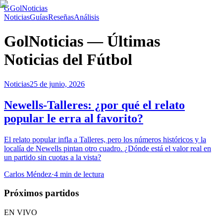
G
GolNoticias
Noticias
Guías
Reseñas
Análisis
GolNoticias
—
Últimas
Noticias del Fútbol
Noticias
25 de junio, 2026
Newells-Talleres: ¿por qué el relato
popular le erra al favorito?
El relato popular infla a Talleres, pero los números históricos y la
localía de Newells pintan otro cuadro. ¿Dónde está el valor real en
un partido sin cuotas a la vista?
Carlos Méndez
·
4 min
de lectura
Próximos partidos
EN VIVO