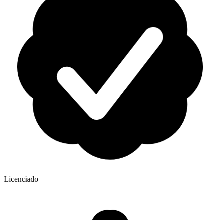
Licenciado