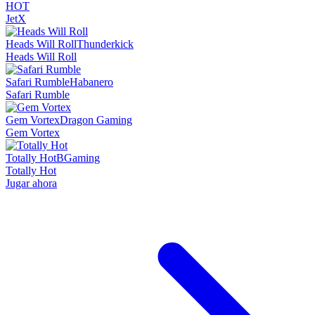
HOT
JetX
Heads Will Roll
Thunderkick
Heads Will Roll
Safari Rumble
Habanero
Safari Rumble
Gem Vortex
Dragon Gaming
Gem Vortex
Totally Hot
BGaming
Totally Hot
Jugar ahora