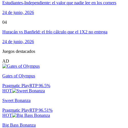
Estudiantes-Independiente: el valor que nadie lee en los corners
24 de junio, 2026
04
Huracán vs Banfield: el frío cálculo que el 1X2 no entrega
24 de junio, 2026
Juegos destacados
AD
Gates of Olympus
Pragmatic Play
RTP
96.5
%
HOT
Sweet Bonanza
Pragmatic Play
RTP
96.51
%
HOT
Big Bass Bonanza