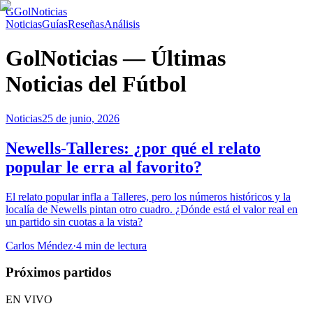
G
GolNoticias
Noticias
Guías
Reseñas
Análisis
GolNoticias
—
Últimas
Noticias del Fútbol
Noticias
25 de junio, 2026
Newells-Talleres: ¿por qué el relato
popular le erra al favorito?
El relato popular infla a Talleres, pero los números históricos y la
localía de Newells pintan otro cuadro. ¿Dónde está el valor real en
un partido sin cuotas a la vista?
Carlos Méndez
·
4 min
de lectura
Próximos partidos
EN VIVO