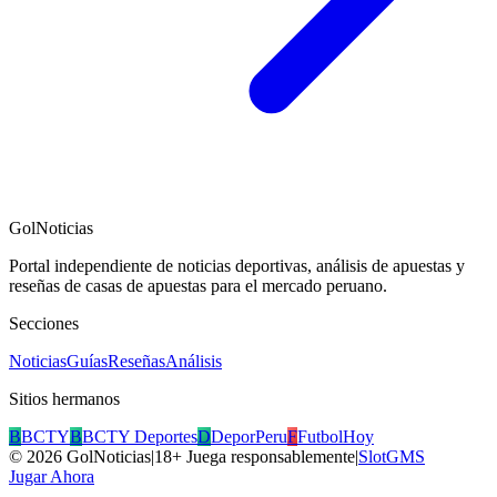
GolNoticias
Portal independiente de noticias deportivas, análisis de apuestas y
reseñas de casas de apuestas para el mercado peruano.
Secciones
Noticias
Guías
Reseñas
Análisis
Sitios hermanos
B
BCTY
B
BCTY Deportes
D
DeporPeru
F
FutbolHoy
©
2026
GolNoticias
|
18+ Juega responsablemente
|
SlotGMS
Jugar Ahora