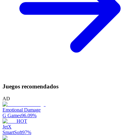
Juegos recomendados
AD
Emotional Damage
G Games
96.09
%
HOT
JetX
SmartSoft
97
%