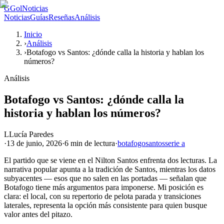
G
GolNoticias
Noticias
Guías
Reseñas
Análisis
Inicio
›
Análisis
›
Botafogo vs Santos: ¿dónde calla la historia y hablan los
números?
Análisis
Botafogo vs Santos: ¿dónde calla la
historia y hablan los números?
L
Lucía Paredes
·
13 de junio, 2026
·
6 min
de lectura
·
botafogo
santos
serie a
El partido que se viene en el Nilton Santos enfrenta dos lecturas. La
narrativa popular apunta a la tradición de Santos, mientras los datos
subyacentes — esos que no salen en las portadas — señalan que
Botafogo tiene más argumentos para imponerse. Mi posición es
clara: el local, con su repertorio de pelota parada y transiciones
laterales, representa la opción más consistente para quien busque
valor antes del pitazo.