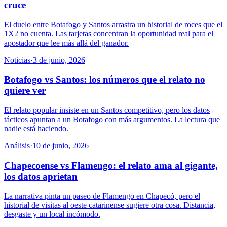
cruce
El duelo entre Botafogo y Santos arrastra un historial de roces que el
1X2 no cuenta. Las tarjetas concentran la oportunidad real para el
apostador que lee más allá del ganador.
Noticias
·
3 de junio, 2026
Botafogo vs Santos: los números que el relato no
quiere ver
El relato popular insiste en un Santos competitivo, pero los datos
tácticos apuntan a un Botafogo con más argumentos. La lectura que
nadie está haciendo.
Análisis
·
10 de junio, 2026
Chapecoense vs Flamengo: el relato ama al gigante,
los datos aprietan
La narrativa pinta un paseo de Flamengo en Chapecó, pero el
historial de visitas al oeste catarinense sugiere otra cosa. Distancia,
desgaste y un local incómodo.