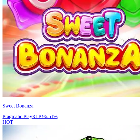
Sweet Bonanza
Pragmatic Play
RTP
96.51
%
HOT