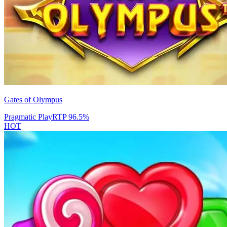
Gates of Olympus
Pragmatic Play
RTP
96.5
%
HOT