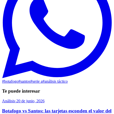
#
botafogo
#
santos
#
serie a
#
análisis táctico
Te puede interesar
Análisis
·
20 de junio, 2026
Botafogo vs Santos: las tarjetas esconden el valor del