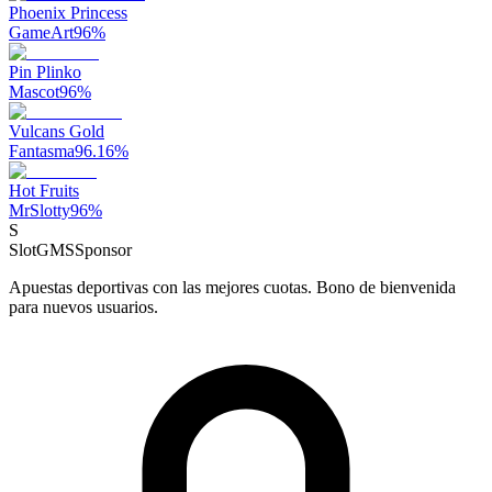
Phoenix Princess
GameArt
96
%
Pin Plinko
Mascot
96
%
Vulcans Gold
Fantasma
96.16
%
Hot Fruits
MrSlotty
96
%
S
SlotGMS
Sponsor
Apuestas deportivas con las mejores cuotas. Bono de bienvenida
para nuevos usuarios.