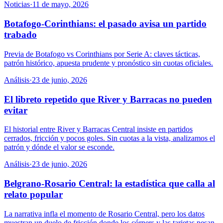
Noticias
·
11 de mayo, 2026
Botafogo-Corinthians: el pasado avisa un partido
trabado
Previa de Botafogo vs Corinthians por Serie A: claves tácticas,
patrón histórico, apuesta prudente y pronóstico sin cuotas oficiales.
Análisis
·
23 de junio, 2026
El libreto repetido que River y Barracas no pueden
evitar
El historial entre River y Barracas Central insiste en partidos
cerrados, fricción y pocos goles. Sin cuotas a la vista, analizamos el
patrón y dónde el valor se esconde.
Análisis
·
23 de junio, 2026
Belgrano-Rosario Central: la estadística que calla al
relato popular
La narrativa infla el momento de Rosario Central, pero los datos
muestran un duelo de fricción donde los córners y las tarjetas pesan