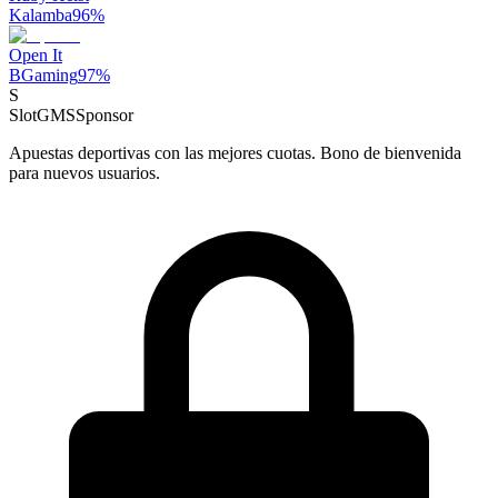
Kalamba
96
%
Open It
BGaming
97
%
S
SlotGMS
Sponsor
Apuestas deportivas con las mejores cuotas. Bono de bienvenida
para nuevos usuarios.