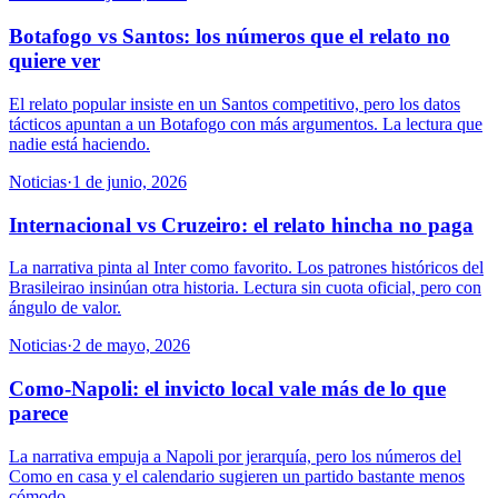
Botafogo vs Santos: los números que el relato no
quiere ver
El relato popular insiste en un Santos competitivo, pero los datos
tácticos apuntan a un Botafogo con más argumentos. La lectura que
nadie está haciendo.
Noticias
·
1 de junio, 2026
Internacional vs Cruzeiro: el relato hincha no paga
La narrativa pinta al Inter como favorito. Los patrones históricos del
Brasileirao insinúan otra historia. Lectura sin cuota oficial, pero con
ángulo de valor.
Noticias
·
2 de mayo, 2026
Como-Napoli: el invicto local vale más de lo que
parece
La narrativa empuja a Napoli por jerarquía, pero los números del
Como en casa y el calendario sugieren un partido bastante menos
cómodo.