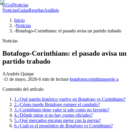
G
GolNoticias
Noticias
Guías
Reseñas
Análisis
Inicio
›
Noticias
›
Botafogo-Corinthians: el pasado avisa un partido trabado
Noticias
Botafogo-Corinthians: el pasado avisa un
partido trabado
A
Andrés Quispe
·
11 de mayo, 2026
·
6 min
de lectura
·
botafogo
corinthians
serie a
Contenido del artículo
1.
¿Qué patrón histórico vuelve en Botafogo vs Corinthians?
2.
¿Cómo puede Botafogo romper el candado?
3.
¿Corinthians tiene valor si sale como no favorito?
4.
¿Dónde mirar si no hay cuotas oficiales?
5.
¿Qué mercados encajan mejor con la previa?
6.
¿Cuál es el pronóstico de Botafogo vs Corinthians?