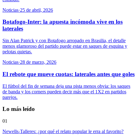
Noticias
·
25 de abril, 2026
Botafogo-Inter: la apuesta incómoda vive en los
laterales
Sin Alan Patrick y con Botafogo arropado en Brasilia, el detalle
menos glamoroso del partido puede estar en saques de esquina y
pelotas quietas.
Noticias
·
28 de marzo, 2026
El rebote que mueve cuotas: laterales antes que goles
El fútbol del fin de semana deja una pista menos obvia: los saques
de banda y los corners pueden decir más que el 1X2 en partidos
parejos.
Lo más leído
01
Newells-Talleres: ¿por qué el relato popular le erra al favorito?