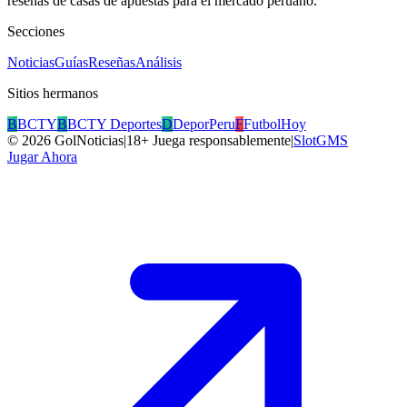
reseñas de casas de apuestas para el mercado peruano.
Secciones
Noticias
Guías
Reseñas
Análisis
Sitios hermanos
B
BCTY
B
BCTY Deportes
D
DeporPeru
F
FutbolHoy
©
2026
GolNoticias
|
18+ Juega responsablemente
|
SlotGMS
Jugar Ahora