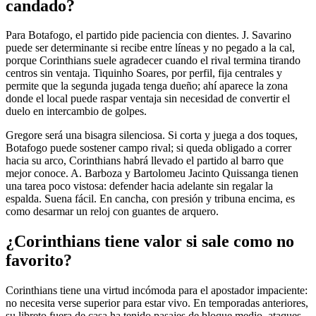
candado?
Para Botafogo, el partido pide paciencia con dientes. J. Savarino
puede ser determinante si recibe entre líneas y no pegado a la cal,
porque Corinthians suele agradecer cuando el rival termina tirando
centros sin ventaja. Tiquinho Soares, por perfil, fija centrales y
permite que la segunda jugada tenga dueño; ahí aparece la zona
donde el local puede raspar ventaja sin necesidad de convertir el
duelo en intercambio de golpes.
Gregore será una bisagra silenciosa. Si corta y juega a dos toques,
Botafogo puede sostener campo rival; si queda obligado a correr
hacia su arco, Corinthians habrá llevado el partido al barro que
mejor conoce. A. Barboza y Bartolomeu Jacinto Quissanga tienen
una tarea poco vistosa: defender hacia adelante sin regalar la
espalda. Suena fácil. En cancha, con presión y tribuna encima, es
como desarmar un reloj con guantes de arquero.
¿Corinthians tiene valor si sale como no
favorito?
Corinthians tiene una virtud incómoda para el apostador impaciente:
no necesita verse superior para estar vivo. En temporadas anteriores,
su libreto fuera de casa ha tenido pasajes de bloque medio, ataques