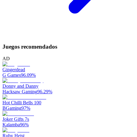
Juegos recomendados
AD
Gingerdead
G Games
96.09
%
Donny and Danny
Hacksaw Gaming
96.29
%
Hot Chilli Bells 100
BGaming
97
%
Joker Gifts 7s
Kalamba
96
%
Ruby Heist