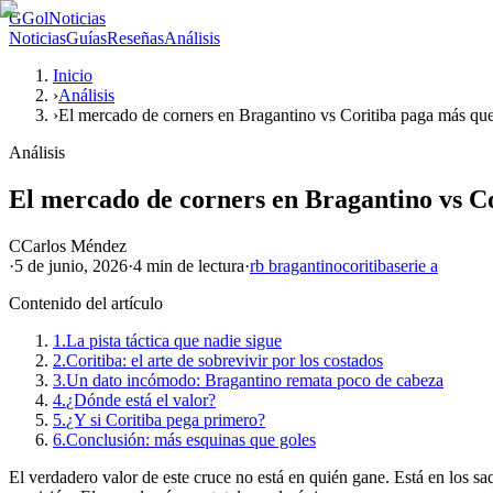
G
GolNoticias
Noticias
Guías
Reseñas
Análisis
Inicio
›
Análisis
›
El mercado de corners en Bragantino vs Coritiba paga más que
Análisis
El mercado de corners en Bragantino vs C
C
Carlos Méndez
·
5 de junio, 2026
·
4 min
de lectura
·
rb bragantino
coritiba
serie a
Contenido del artículo
1.
La pista táctica que nadie sigue
2.
Coritiba: el arte de sobrevivir por los costados
3.
Un dato incómodo: Bragantino remata poco de cabeza
4.
¿Dónde está el valor?
5.
¿Y si Coritiba pega primero?
6.
Conclusión: más esquinas que goles
El verdadero valor de este cruce no está en quién gane. Está en los s