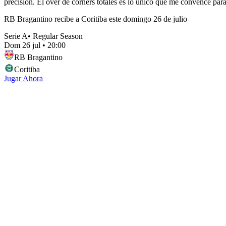
precisión. El over de córners totales es lo único que me convence para s
RB Bragantino recibe a Coritiba este domingo 26 de julio
Serie A
•
Regular Season
Dom 26 jul
•
20:00
RB Bragantino
Coritiba
Jugar Ahora