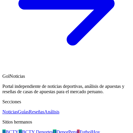
GolNoticias
Portal independiente de noticias deportivas, análisis de apuestas y
reseñas de casas de apuestas para el mercado peruano.
Secciones
Noticias
Guías
Reseñas
Análisis
Sitios hermanos
B
BCTY
B
BCTY Deportes
D
DeporPeru
F
FutbolHoy