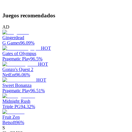
Juegos recomendados
AD
Gingerdead
G Games
96.09
%
HOT
Gates of Olympus
Pragmatic Play
96.5
%
HOT
Gonzo's Quest 2
NetEnt
96.06
%
HOT
Sweet Bonanza
Pragmatic Play
96.51
%
Midnight Rush
Triple PG
94.32
%
Fruit Zen
Betsoft
96
%
S