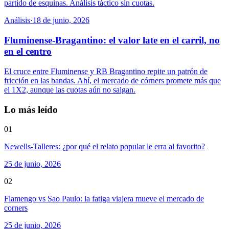
partido de esquinas. Análisis táctico sin cuotas.
Análisis
·
18 de junio, 2026
Fluminense-Bragantino: el valor late en el carril, no
en el centro
El cruce entre Fluminense y RB Bragantino repite un patrón de
fricción en las bandas. Ahí, el mercado de córners promete más que
el 1X2, aunque las cuotas aún no salgan.
Lo más leído
01
Newells-Talleres: ¿por qué el relato popular le erra al favorito?
25 de junio, 2026
02
Flamengo vs Sao Paulo: la fatiga viajera mueve el mercado de
corners
25 de junio, 2026