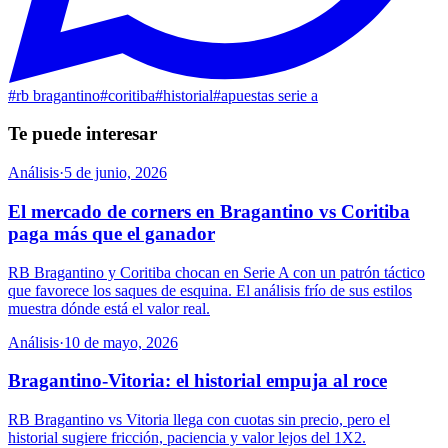
#
rb bragantino
#
coritiba
#
historial
#
apuestas serie a
Te puede interesar
Análisis
·
5 de junio, 2026
El mercado de corners en Bragantino vs Coritiba
paga más que el ganador
RB Bragantino y Coritiba chocan en Serie A con un patrón táctico
que favorece los saques de esquina. El análisis frío de sus estilos
muestra dónde está el valor real.
Análisis
·
10 de mayo, 2026
Bragantino-Vitoria: el historial empuja al roce
RB Bragantino vs Vitoria llega con cuotas sin precio, pero el
historial sugiere fricción, paciencia y valor lejos del 1X2.