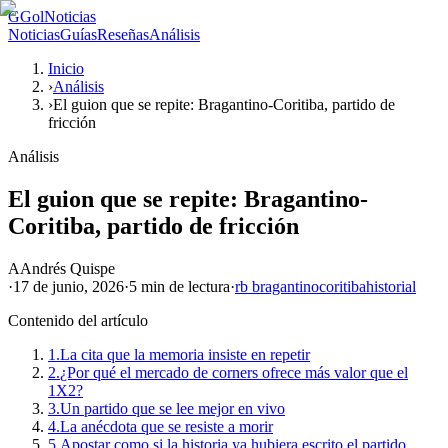
G
GolNoticias
Noticias
Guías
Reseñas
Análisis
Inicio
›
Análisis
›
El guion que se repite: Bragantino-Coritiba, partido de
fricción
Análisis
El guion que se repite: Bragantino-
Coritiba, partido de fricción
A
Andrés Quispe
·
17 de junio, 2026
·
5 min
de lectura
·
rb bragantino
coritiba
historial
Contenido del artículo
1.
La cita que la memoria insiste en repetir
2.
¿Por qué el mercado de corners ofrece más valor que el
1X2?
3.
Un partido que se lee mejor en vivo
4.
La anécdota que se resiste a morir
5.
Apostar como si la historia ya hubiera escrito el partido