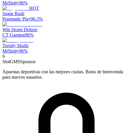
MrSlotty
96
%
HOT
Sugar Rush
Pragmatic Play
96.5
%
Win Storm Deluxe
CT Gaming
96
%
Trendy Skulls
MrSlotty
96
%
S
SlotGMS
Sponsor
Apuestas deportivas con las mejores cuotas. Bono de bienvenida
para nuevos usuarios.