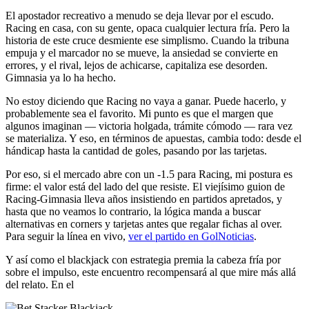
El apostador recreativo a menudo se deja llevar por el escudo.
Racing en casa, con su gente, opaca cualquier lectura fría. Pero la
historia de este cruce desmiente ese simplismo. Cuando la tribuna
empuja y el marcador no se mueve, la ansiedad se convierte en
errores, y el rival, lejos de achicarse, capitaliza ese desorden.
Gimnasia ya lo ha hecho.
No estoy diciendo que Racing no vaya a ganar. Puede hacerlo, y
probablemente sea el favorito. Mi punto es que el margen que
algunos imaginan — victoria holgada, trámite cómodo — rara vez
se materializa. Y eso, en términos de apuestas, cambia todo: desde el
hándicap hasta la cantidad de goles, pasando por las tarjetas.
Por eso, si el mercado abre con un -1.5 para Racing, mi postura es
firme: el valor está del lado del que resiste. El viejísimo guion de
Racing-Gimnasia lleva años insistiendo en partidos apretados, y
hasta que no veamos lo contrario, la lógica manda a buscar
alternativas en corners y tarjetas antes que regalar fichas al over.
Para seguir la línea en vivo,
ver el partido en GolNoticias
.
Y así como el blackjack con estrategia premia la cabeza fría por
sobre el impulso, este encuentro recompensará al que mire más allá
del relato. En el