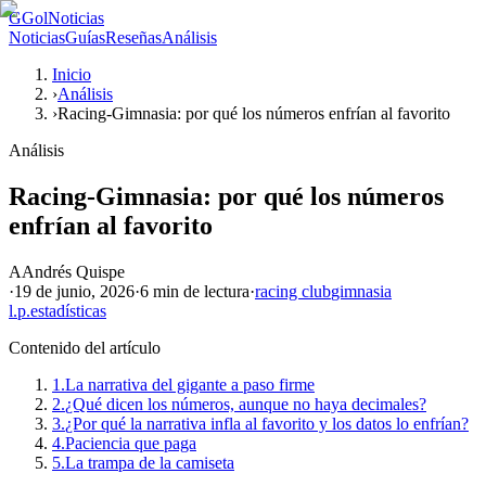
G
GolNoticias
Noticias
Guías
Reseñas
Análisis
Inicio
›
Análisis
›
Racing-Gimnasia: por qué los números enfrían al favorito
Análisis
Racing-Gimnasia: por qué los números
enfrían al favorito
A
Andrés Quispe
·
19 de junio, 2026
·
6 min
de lectura
·
racing club
gimnasia
l.p.
estadísticas
Contenido del artículo
1.
La narrativa del gigante a paso firme
2.
¿Qué dicen los números, aunque no haya decimales?
3.
¿Por qué la narrativa infla al favorito y los datos lo enfrían?
4.
Paciencia que paga
5.
La trampa de la camiseta