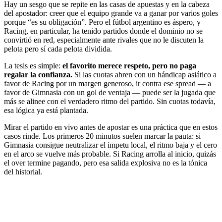
Hay un sesgo que se repite en las casas de apuestas y en la cabeza
del apostador: creer que el equipo grande va a ganar por varios goles
porque “es su obligación”. Pero el fútbol argentino es áspero, y
Racing, en particular, ha tenido partidos donde el dominio no se
convirtió en red, especialmente ante rivales que no le discuten la
pelota pero sí cada pelota dividida.
La tesis es simple:
el favorito merece respeto, pero no paga
regalar la confianza.
Si las cuotas abren con un hándicap asiático a
favor de Racing por un margen generoso, ir contra ese spread — a
favor de Gimnasia con un gol de ventaja — puede ser la jugada que
más se alinee con el verdadero ritmo del partido. Sin cuotas todavía,
esa lógica ya está plantada.
Mirar el partido en vivo antes de apostar es una práctica que en estos
casos rinde. Los primeros 20 minutos suelen marcar la pauta: si
Gimnasia consigue neutralizar el ímpetu local, el ritmo baja y el cero
en el arco se vuelve más probable. Si Racing arrolla al inicio, quizás
el over termine pagando, pero esa salida explosiva no es la tónica
del historial.