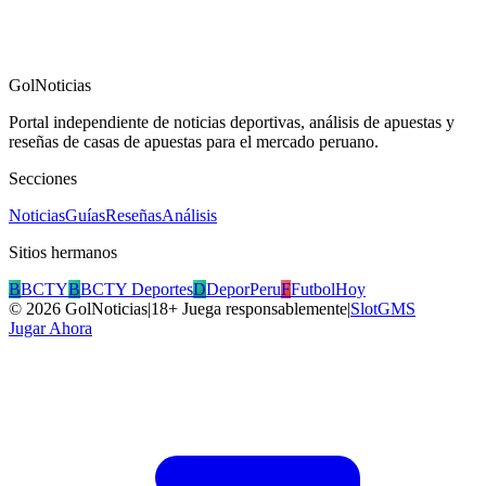
GolNoticias
Portal independiente de noticias deportivas, análisis de apuestas y
reseñas de casas de apuestas para el mercado peruano.
Secciones
Noticias
Guías
Reseñas
Análisis
Sitios hermanos
B
BCTY
B
BCTY Deportes
D
DeporPeru
F
FutbolHoy
©
2026
GolNoticias
|
18+ Juega responsablemente
|
SlotGMS
Jugar Ahora