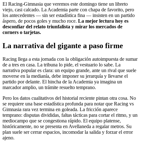
El Racing-Gimnasia que veremos este domingo tiene un libreto
viejo, casi calcado. La Academia parte con chapa de favorito, pero
los antecedentes — sin ser estadística fina — insisten en un partido
áspero, de pocos goles y mucho roce.
La mejor lectura hoy es
desconfiar del relato triunfalista y mirar los mercados de
corners o tarjetas.
La narrativa del gigante a paso firme
Racing llega a esta jornada con la obligación autoimpuesta de sumar
de a tres en casa. La tribuna lo pide, el vestuario lo sabe. La
narrativa popular es clara: un equipo grande, ante un rival que suele
moverse en la medianía, debe imponer su jerarquía y llevarse el
partido por delante. El hincha de la Academia ya imagina un
marcador amplio, un trámite resuelto temprano.
Pero los datos cualitativos del historial reciente pintan otra cosa. No
se requiere una base estadística profunda para notar que Racing vs
Gimnasia rara vez termina en goleada. La fricción aparece
temprano: disputas divididas, faltas tácticas para cortar el ritmo, y un
mediocampo que se congestiona rápido. El equipo platense,
históricamente, no se presenta en Avellaneda a regalar metros. Su
plan suele ser cerrar espacios, incomodar la salida y forzar el error
ajeno.