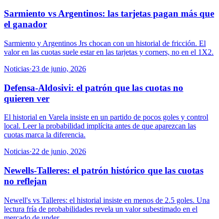
Sarmiento vs Argentinos: las tarjetas pagan más que
el ganador
Sarmiento y Argentinos Jrs chocan con un historial de fricción. El
valor en las cuotas suele estar en las tarjetas y corners, no en el 1X2.
Noticias
·
23 de junio, 2026
Defensa-Aldosivi: el patrón que las cuotas no
quieren ver
El historial en Varela insiste en un partido de pocos goles y control
local. Leer la probabilidad implícita antes de que aparezcan las
cuotas marca la diferencia.
Noticias
·
22 de junio, 2026
Newells-Talleres: el patrón histórico que las cuotas
no reflejan
Newell's vs Talleres: el historial insiste en menos de 2.5 goles. Una
lectura fría de probabilidades revela un valor subestimado en el
mercado de under.