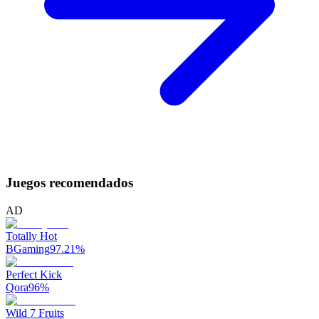
Juegos recomendados
AD
Totally Hot
BGaming
97.21
%
Perfect Kick
Qora
96
%
Wild 7 Fruits