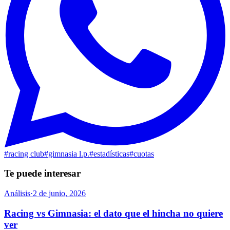
#
racing club
#
gimnasia l.p.
#
estadísticas
#
cuotas
Te puede interesar
Análisis
·
2 de junio, 2026
Racing vs Gimnasia: el dato que el hincha no quiere
ver