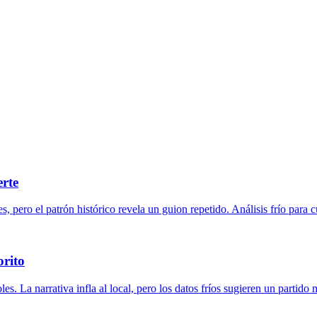
erte
, pero el patrón histórico revela un guion repetido. Análisis frío para c
orito
. La narrativa infla al local, pero los datos fríos sugieren un partido