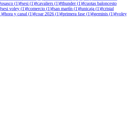
#
osasco
(
1
)
#
sesi
(
1
)
#
cavaliers
(
1
)
#
thunder
(
1
)
#
cuotas baloncesto
#
sesi voley
(
1
)
#
comercio
(
1
)
#
san martín
(
1
)
#
unicaja
(
1
)
#
cristal
1
)
#
hora y canal
(
1
)
#
coar 2026
(
1
)
#
primera fase
(
1
)
#
geminis
(
1
)
#
voley