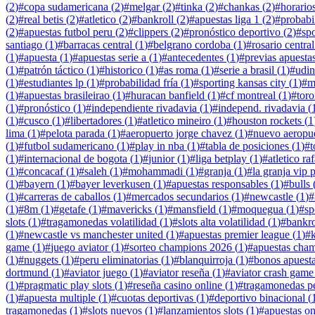
(
2
)
#
copa sudamericana
(
2
)
#
melgar
(
2
)
#
tinka
(
2
)
#
chankas
(
2
)
#
horarios
(
2
)
#
real betis
(
2
)
#
atletico
(
2
)
#
bankroll
(
2
)
#
apuestas liga 1
(
2
)
#
probabi
(
2
)
#
apuestas futbol peru
(
2
)
#
clippers
(
2
)
#
pronóstico deportivo
(
2
)
#
spo
santiago
(
1
)
#
barracas central
(
1
)
#
belgrano cordoba
(
1
)
#
rosario central
(
1
)
#
apuesta
(
1
)
#
apuestas serie a
(
1
)
#
antecedentes
(
1
)
#
previas apuesta
(
1
)
#
patrón táctico
(
1
)
#
historico
(
1
)
#
as roma
(
1
)
#
serie a brasil
(
1
)
#
udin
(
1
)
#
estudiantes lp
(
1
)
#
probabilidad fría
(
1
)
#
sporting kansas city
(
1
)
#
m
(
1
)
#
apuestas brasileirao
(
1
)
#
huracan banfield
(
1
)
#
cf montreal
(
1
)
#
toro
(
1
)
#
pronóstico
(
1
)
#
independiente rivadavia
(
1
)
#
independ. rivadavia
(
(
1
)
#
cusco
(
1
)
#
libertadores
(
1
)
#
atletico mineiro
(
1
)
#
houston rockets
(
1
lima
(
1
)
#
pelota parada
(
1
)
#
aeropuerto jorge chavez
(
1
)
#
nuevo aeropu
(
1
)
#
futbol sudamericano
(
1
)
#
play in nba
(
1
)
#
tabla de posiciones
(
1
)
#
t
(
1
)
#
internacional de bogota
(
1
)
#
junior
(
1
)
#
liga betplay
(
1
)
#
atletico ra
(
1
)
#
concacaf
(
1
)
#
saleh
(
1
)
#
mohammadi
(
1
)
#
granja
(
1
)
#
la granja vip 
(
1
)
#
bayern
(
1
)
#
bayer leverkusen
(
1
)
#
apuestas responsables
(
1
)
#
bulls
(
1
)
#
carreras de caballos
(
1
)
#
mercados secundarios
(
1
)
#
newcastle
(
1
)
#
(
1
)
#
8m
(
1
)
#
getafe
(
1
)
#
mavericks
(
1
)
#
mansfield
(
1
)
#
moquegua
(
1
)
#
sp
slots
(
1
)
#
tragamonedas volatilidad
(
1
)
#
slots alta volatilidad
(
1
)
#
bankro
(
1
)
#
newcastle vs manchester united
(
1
)
#
apuestas premier league
(
1
)
#
game
(
1
)
#
juego aviator
(
1
)
#
sorteo champions 2026
(
1
)
#
apuestas cha
(
1
)
#
nuggets
(
1
)
#
peru eliminatorias
(
1
)
#
blanquirroja
(
1
)
#
bonos apuest
dortmund
(
1
)
#
aviator juego
(
1
)
#
aviator reseña
(
1
)
#
aviator crash game
(
1
)
#
pragmatic play slots
(
1
)
#
reseña casino online
(
1
)
#
tragamonedas p
(
1
)
#
apuesta multiple
(
1
)
#
cuotas deportivas
(
1
)
#
deportivo binacional
(
tragamonedas
(
1
)
#
slots nuevos
(
1
)
#
lanzamientos slots
(
1
)
#
apuestas on