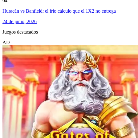
04
Huracán vs Banfield: el frío cálculo que el 1X2 no entrega
24 de junio, 2026
Juegos destacados
AD