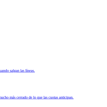
uando salgan las líneas.
 mucho más cerrado de lo que las cuotas anticipan.