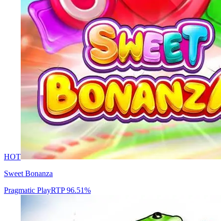
HOT
Sweet Bonanza
Pragmatic Play
RTP
96.51
%