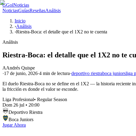
G
GolNoticias
Noticias
Guías
Reseñas
Análisis
Inicio
›
Análisis
›
Riestra-Boca: el detalle que el 1X2 no te cuenta
Análisis
Riestra-Boca: el detalle que el 1X2 no te c
A
Andrés Quispe
·
17 de junio, 2026
·
4 min
de lectura
·
deportivo riestra
boca juniors
liga 
El duelo Riestra-Boca no se define en el 1X2 — la historia reciente in
la fricción es donde el valor se esconde.
Liga Profesional
•
Regular Season
Dom 26 jul
•
20:00
Deportivo Riestra
Boca Juniors
Jugar Ahora