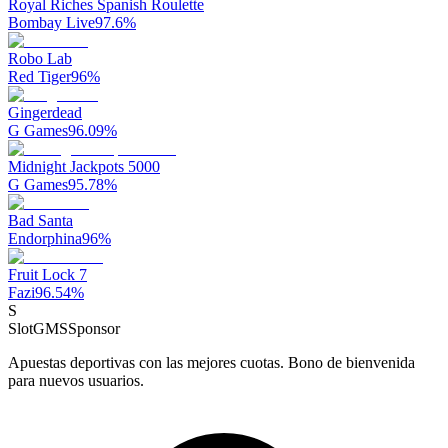
Royal Riches Spanish Roulette
Bombay Live
97.6
%
Robo Lab
Red Tiger
96
%
Gingerdead
G Games
96.09
%
Midnight Jackpots 5000
G Games
95.78
%
Bad Santa
Endorphina
96
%
Fruit Lock 7
Fazi
96.54
%
S
SlotGMS
Sponsor
Apuestas deportivas con las mejores cuotas. Bono de bienvenida
para nuevos usuarios.