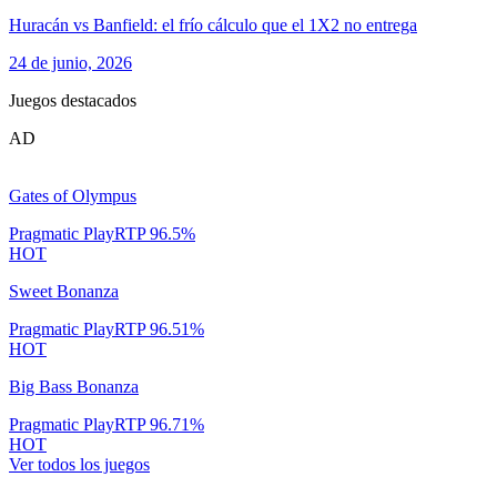
Huracán vs Banfield: el frío cálculo que el 1X2 no entrega
24 de junio, 2026
Juegos destacados
AD
Gates of Olympus
Pragmatic Play
RTP
96.5
%
HOT
Sweet Bonanza
Pragmatic Play
RTP
96.51
%
HOT
Big Bass Bonanza
Pragmatic Play
RTP
96.71
%
HOT
Ver todos los juegos