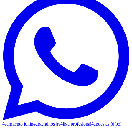
#
sarmiento junin
#
argentinos jrs
#
liga profesional
#
apuestas fútbol