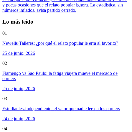
y pocas ocasiones que el relato popular ignora. La estadística, sin
números inflados, avisa partido cerrado.
Lo más leído
01
Newells-Talleres: ¿por qué el relato popular le erra al favorito?
25 de junio, 2026
02
Flamengo vs Sao Paulo: la fatiga viajera mueve el mercado de
corners
25 de junio, 2026
03
Estudiantes-Independiente: el valor que nadie lee en los corners
24 de junio, 2026
04