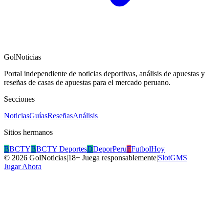
GolNoticias
Portal independiente de noticias deportivas, análisis de apuestas y
reseñas de casas de apuestas para el mercado peruano.
Secciones
Noticias
Guías
Reseñas
Análisis
Sitios hermanos
B
BCTY
B
BCTY Deportes
D
DeporPeru
F
FutbolHoy
©
2026
GolNoticias
|
18+ Juega responsablemente
|
SlotGMS
Jugar Ahora