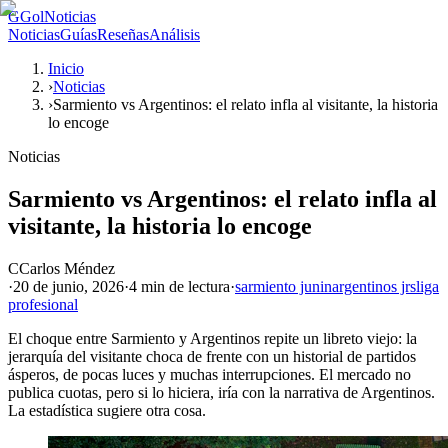
G
GolNoticias
Noticias
Guías
Reseñas
Análisis
Inicio
›
Noticias
›
Sarmiento vs Argentinos: el relato infla al visitante, la historia
lo encoge
Noticias
Sarmiento vs Argentinos: el relato infla al
visitante, la historia lo encoge
C
Carlos Méndez
·
20 de junio, 2026
·
4 min
de lectura
·
sarmiento junin
argentinos jrs
liga
profesional
El choque entre Sarmiento y Argentinos repite un libreto viejo: la
jerarquía del visitante choca de frente con un historial de partidos
ásperos, de pocas luces y muchas interrupciones. El mercado no
publica cuotas, pero si lo hiciera, iría con la narrativa de Argentinos.
La estadística sugiere otra cosa.