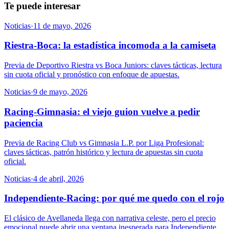
Te puede interesar
Noticias
·
11 de mayo, 2026
Riestra-Boca: la estadística incomoda a la camiseta
Previa de Deportivo Riestra vs Boca Juniors: claves tácticas, lectura
sin cuota oficial y pronóstico con enfoque de apuestas.
Noticias
·
9 de mayo, 2026
Racing-Gimnasia: el viejo guion vuelve a pedir
paciencia
Previa de Racing Club vs Gimnasia L.P. por Liga Profesional:
claves tácticas, patrón histórico y lectura de apuestas sin cuota
oficial.
Noticias
·
4 de abril, 2026
Independiente-Racing: por qué me quedo con el rojo
El clásico de Avellaneda llega con narrativa celeste, pero el precio
emocional puede abrir una ventana inesperada para Independiente