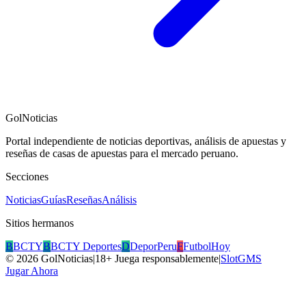
GolNoticias
Portal independiente de noticias deportivas, análisis de apuestas y
reseñas de casas de apuestas para el mercado peruano.
Secciones
Noticias
Guías
Reseñas
Análisis
Sitios hermanos
B
BCTY
B
BCTY Deportes
D
DeporPeru
F
FutbolHoy
©
2026
GolNoticias
|
18+ Juega responsablemente
|
SlotGMS
Jugar Ahora