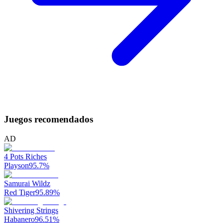
Juegos recomendados
AD
4 Pots Riches
Playson
95.7
%
Samurai Wildz
Red Tiger
95.89
%
Shivering Strings
Habanero
96.51
%