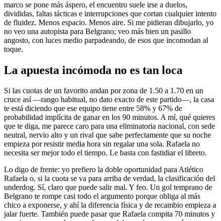
marco se pone más áspero, el encuentro suele irse a duelos,
divididas, faltas tácticas e interrupciones que cortan cualquier intento
de fluidez. Menos espacio. Menos aire. Si me pidieran dibujarlo, yo
no veo una autopista para Belgrano; veo más bien un pasillo
angosto, con luces medio parpadeando, de esos que incomodan al
toque.
La apuesta incómoda no es tan loca
Si las cuotas de un favorito andan por zona de 1.50 a 1.70 en un
cruce así —rango habitual, no dato exacto de este partido—, la casa
te está diciendo que ese equipo tiene entre 58% y 67% de
probabilidad implícita de ganar en los 90 minutos. A mí, qué quieres
que te diga, me parece caro para una eliminatoria nacional, con sede
neutral, nervio alto y un rival que sabe perfectamente que su noche
empieza por resistir media hora sin regalar una sola. Rafaela no
necesita ser mejor todo el tiempo. Le basta con fastidiar el libreto.
Lo digo de frente: yo prefiero la doble oportunidad para Atlético
Rafaela o, si la cuota se va para arriba de verdad, la clasificación del
underdog. Sí, claro que puede salir mal. Y feo. Un gol temprano de
Belgrano te rompe casi todo el argumento porque obliga al más
chico a exponerse, y ahí la diferencia física y de recambio empieza a
jalar fuerte. También puede pasar que Rafaela compita 70 minutos y