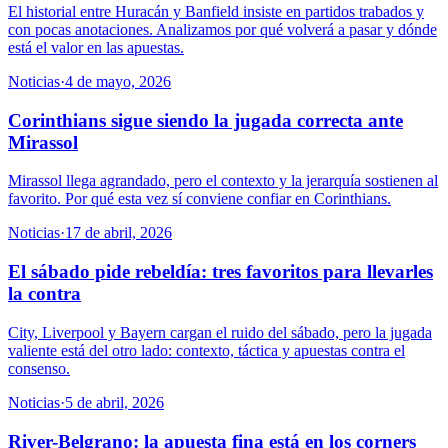
El historial entre Huracán y Banfield insiste en partidos trabados y
con pocas anotaciones. Analizamos por qué volverá a pasar y dónde
está el valor en las apuestas.
Noticias
·
4 de mayo, 2026
Corinthians sigue siendo la jugada correcta ante
Mirassol
Mirassol llega agrandado, pero el contexto y la jerarquía sostienen al
favorito. Por qué esta vez sí conviene confiar en Corinthians.
Noticias
·
17 de abril, 2026
El sábado pide rebeldía: tres favoritos para llevarles
la contra
City, Liverpool y Bayern cargan el ruido del sábado, pero la jugada
valiente está del otro lado: contexto, táctica y apuestas contra el
consenso.
Noticias
·
5 de abril, 2026
River-Belgrano: la apuesta fina está en los corners