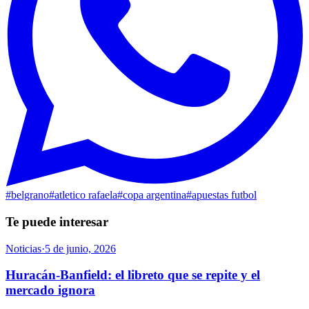
#
belgrano
#
atletico rafaela
#
copa argentina
#
apuestas futbol
Te puede interesar
Noticias
·
5 de junio, 2026
Huracán-Banfield: el libreto que se repite y el
mercado ignora