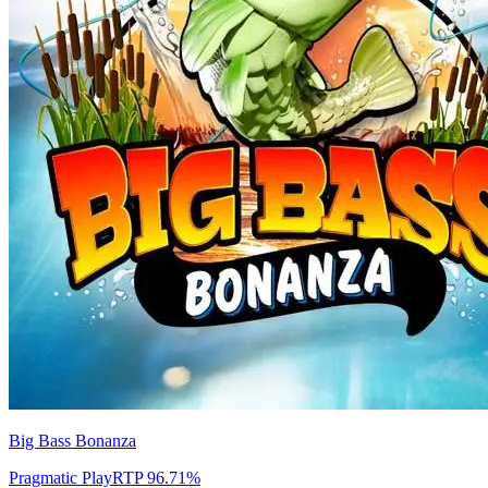
Big Bass Bonanza
Pragmatic Play
RTP
96.71
%