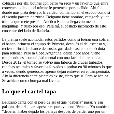
colgadas por ahí, botines con barro ya seco y un favorito que entra
convencido de que el trámite le pertenece por apellido. Ahí fue
donde más plata dejé yo, la verdad, confiando en el escudo como si
el escudo pateara de zurda. Belgrano tiene nombre, categoría y una
tribuna que mete presión. Atlético Rafaela llega con menos
maquillaje. Y justo por eso. Para mí, el costado incómodo de este
cruce cae del lado de Rafaela.
La prensa suele acomodar estos partidos como si fueran una cola en
el banco: primero el equipo de Primera, después el del ascenso y,
recién al final, la chance del susto, guardada casi como anécdota
para rellenar. Pero la Copa Argentina, desde hace años, viene
rompiendo esa comodidad mental con una facilidad tremenda.
Desde 2012, el torneo se volvió una fábrica de cruces trabados,
canchas neutrales y favoritos forzados a probar en 90 minutos lo que
a veces, siendo generosos, apenas dejan entrever en el campeonato.
Ahí la diferencia entre planteles existe, claro que sí. Pero se achica.
Se achica como chompa mal lavada.
Lo que el cartel tapa
Belgrano carga con el peso de ser el que “debería” pasar. Y esa
palabra, debería, para apostar es puro veneno. Veneno. Yo también
“debería” haber dejado los parlays después de perder uno por un