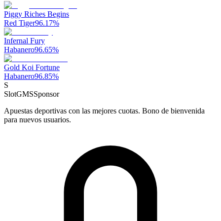
Piggy Riches Begins
Red Tiger
96.17
%
Infernal Fury
Habanero
96.65
%
Gold Koi Fortune
Habanero
96.85
%
S
SlotGMS
Sponsor
Apuestas deportivas con las mejores cuotas. Bono de bienvenida
para nuevos usuarios.