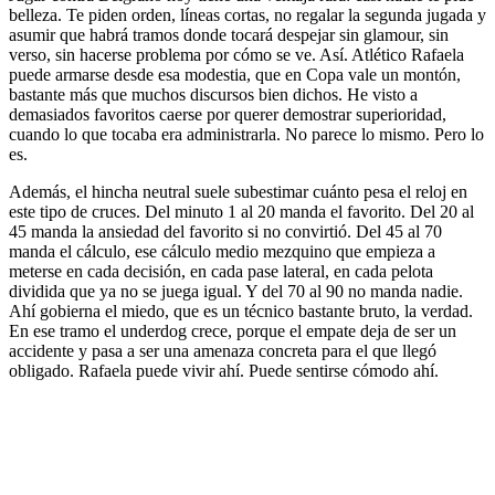
belleza. Te piden orden, líneas cortas, no regalar la segunda jugada y
asumir que habrá tramos donde tocará despejar sin glamour, sin
verso, sin hacerse problema por cómo se ve. Así. Atlético Rafaela
puede armarse desde esa modestia, que en Copa vale un montón,
bastante más que muchos discursos bien dichos. He visto a
demasiados favoritos caerse por querer demostrar superioridad,
cuando lo que tocaba era administrarla. No parece lo mismo. Pero lo
es.
Además, el hincha neutral suele subestimar cuánto pesa el reloj en
este tipo de cruces. Del minuto 1 al 20 manda el favorito. Del 20 al
45 manda la ansiedad del favorito si no convirtió. Del 45 al 70
manda el cálculo, ese cálculo medio mezquino que empieza a
meterse en cada decisión, en cada pase lateral, en cada pelota
dividida que ya no se juega igual. Y del 70 al 90 no manda nadie.
Ahí gobierna el miedo, que es un técnico bastante bruto, la verdad.
En ese tramo el underdog crece, porque el empate deja de ser un
accidente y pasa a ser una amenaza concreta para el que llegó
obligado. Rafaela puede vivir ahí. Puede sentirse cómodo ahí.