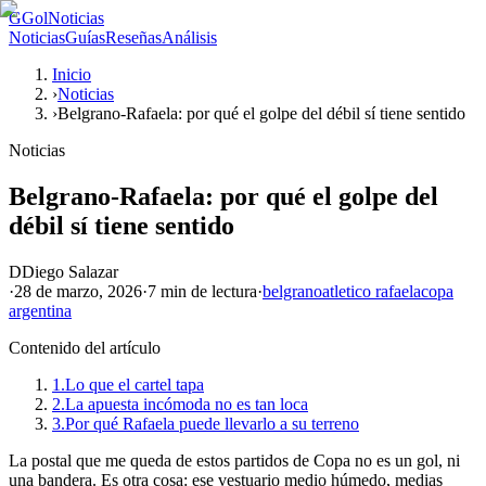
G
GolNoticias
Noticias
Guías
Reseñas
Análisis
Inicio
›
Noticias
›
Belgrano-Rafaela: por qué el golpe del débil sí tiene sentido
Noticias
Belgrano-Rafaela: por qué el golpe del
débil sí tiene sentido
D
Diego Salazar
·
28 de marzo, 2026
·
7 min
de lectura
·
belgrano
atletico rafaela
copa
argentina
Contenido del artículo
1.
Lo que el cartel tapa
2.
La apuesta incómoda no es tan loca
3.
Por qué Rafaela puede llevarlo a su terreno
La postal que me queda de estos partidos de Copa no es un gol, ni
una bandera. Es otra cosa: ese vestuario medio húmedo, medias