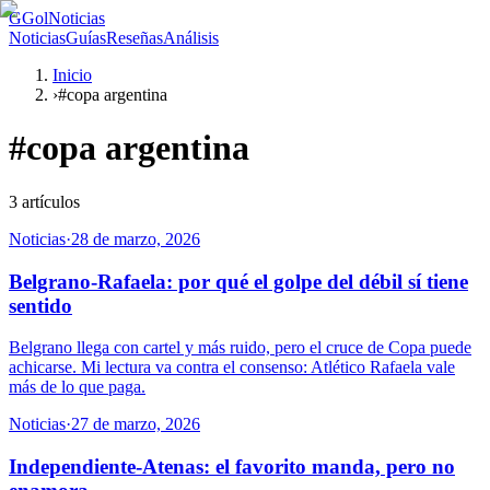
G
GolNoticias
Noticias
Guías
Reseñas
Análisis
Inicio
›
#copa argentina
#
copa argentina
3
artículos
Noticias
·
28 de marzo, 2026
Belgrano-Rafaela: por qué el golpe del débil sí tiene
sentido
Belgrano llega con cartel y más ruido, pero el cruce de Copa puede
achicarse. Mi lectura va contra el consenso: Atlético Rafaela vale
más de lo que paga.
Noticias
·
27 de marzo, 2026
Independiente-Atenas: el favorito manda, pero no