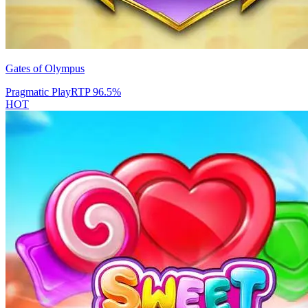
Gates of Olympus
Pragmatic Play
RTP
96.5
%
HOT