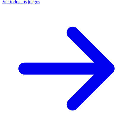
Ver todos los juegos