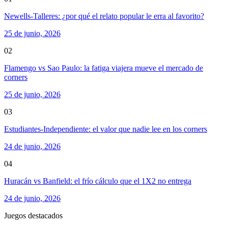
Newells-Talleres: ¿por qué el relato popular le erra al favorito?
25 de junio, 2026
02
Flamengo vs Sao Paulo: la fatiga viajera mueve el mercado de
corners
25 de junio, 2026
03
Estudiantes-Independiente: el valor que nadie lee en los corners
24 de junio, 2026
04
Huracán vs Banfield: el frío cálculo que el 1X2 no entrega
24 de junio, 2026
Juegos destacados