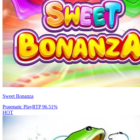
Sweet Bonanza
Pragmatic Play
RTP
96.51
%
HOT