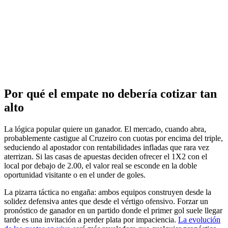
Por qué el empate no debería cotizar tan
alto
La lógica popular quiere un ganador. El mercado, cuando abra,
probablemente castigue al Cruzeiro con cuotas por encima del triple,
seduciendo al apostador con rentabilidades infladas que rara vez
aterrizan. Si las casas de apuestas deciden ofrecer el 1X2 con el
local por debajo de 2.00, el valor real se esconde en la doble
oportunidad visitante o en el under de goles.
La pizarra táctica no engaña: ambos equipos construyen desde la
solidez defensiva antes que desde el vértigo ofensivo. Forzar un
pronóstico de ganador en un partido donde el primer gol suele llegar
tarde es una invitación a perder plata por impaciencia.
La evolución