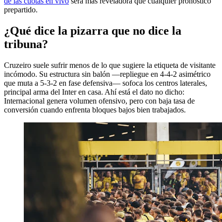
de las cuotas en vivo
será más reveladora que cualquier pronóstico
prepartido.
¿Qué dice la pizarra que no dice la
tribuna?
Cruzeiro suele sufrir menos de lo que sugiere la etiqueta de visitante
incómodo. Su estructura sin balón —repliegue en 4-4-2 asimétrico
que muta a 5-3-2 en fase defensiva— sofoca los centros laterales,
principal arma del Inter en casa. Ahí está el dato no dicho:
Internacional genera volumen ofensivo, pero con baja tasa de
conversión cuando enfrenta bloques bajos bien trabajados.