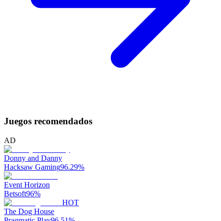
Juegos recomendados
AD
Donny and Danny
Hacksaw Gaming
96.29
%
Event Horizon
Betsoft
96
%
HOT
The Dog House
Pragmatic Play
96.51
%