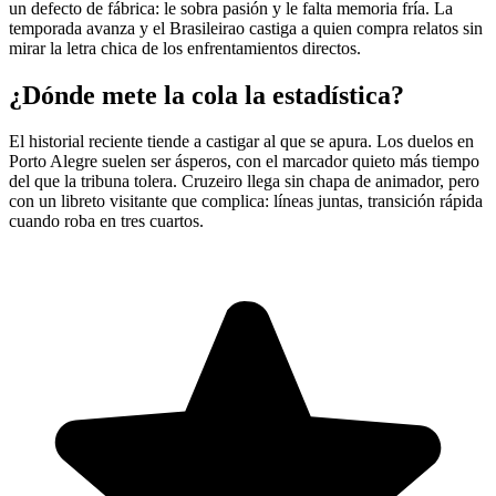
un defecto de fábrica: le sobra pasión y le falta memoria fría. La
temporada avanza y el Brasileirao castiga a quien compra relatos sin
mirar la letra chica de los enfrentamientos directos.
¿Dónde mete la cola la estadística?
El historial reciente tiende a castigar al que se apura. Los duelos en
Porto Alegre suelen ser ásperos, con el marcador quieto más tiempo
del que la tribuna tolera. Cruzeiro llega sin chapa de animador, pero
con un libreto visitante que complica: líneas juntas, transición rápida
cuando roba en tres cuartos.