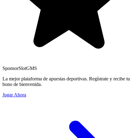
Sponsor
SlotGMS
La mejor plataforma de apuestas deportivas. Regístrate y recibe tu
bono de bienvenida.
Jugar Ahora