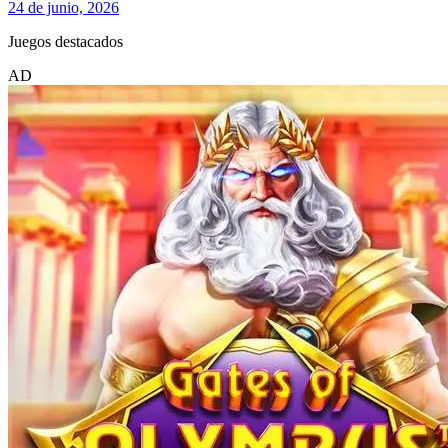
24 de junio, 2026
Juegos destacados
AD