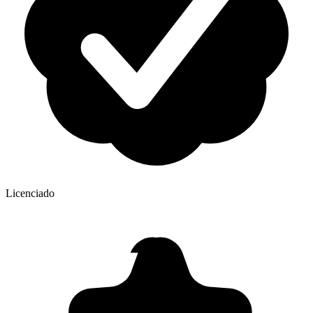
Licenciado