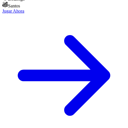
Santos
Jugar Ahora