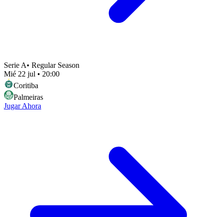
Serie A
•
Regular Season
Mié 22 jul
•
20:00
Coritiba
Palmeiras
Jugar Ahora