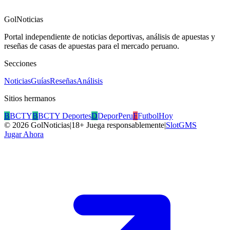
GolNoticias
Portal independiente de noticias deportivas, análisis de apuestas y
reseñas de casas de apuestas para el mercado peruano.
Secciones
Noticias
Guías
Reseñas
Análisis
Sitios hermanos
B
BCTY
B
BCTY Deportes
D
DeporPeru
F
FutbolHoy
©
2026
GolNoticias
|
18+ Juega responsablemente
|
SlotGMS
Jugar Ahora