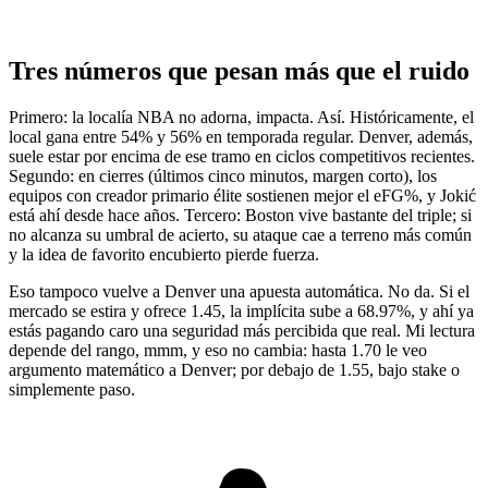
Tres números que pesan más que el ruido
Primero: la localía NBA no adorna, impacta. Así. Históricamente, el
local gana entre 54% y 56% en temporada regular. Denver, además,
suele estar por encima de ese tramo en ciclos competitivos recientes.
Segundo: en cierres (últimos cinco minutos, margen corto), los
equipos con creador primario élite sostienen mejor el eFG%, y Jokić
está ahí desde hace años. Tercero: Boston vive bastante del triple; si
no alcanza su umbral de acierto, su ataque cae a terreno más común
y la idea de favorito encubierto pierde fuerza.
Eso tampoco vuelve a Denver una apuesta automática. No da. Si el
mercado se estira y ofrece 1.45, la implícita sube a 68.97%, y ahí ya
estás pagando caro una seguridad más percibida que real. Mi lectura
depende del rango, mmm, y eso no cambia: hasta 1.70 le veo
argumento matemático a Denver; por debajo de 1.55, bajo stake o
simplemente paso.