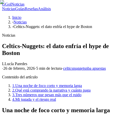
G
GolNoticias
Noticias
Guías
Reseñas
Análisis
Inicio
›
Noticias
›
Celtics-Nuggets: el dato enfría el hype de Boston
Noticias
Celtics-Nuggets: el dato enfría el hype de
Boston
L
Lucía Paredes
·
26 de febrero, 2026
·
5 min
de lectura
·
celtics
nuggets
nba apuestas
Contenido del artículo
1.
Una noche de foco corto y memoria larga
2.
Qué está comprando la narrativa y cuánto paga
3.
Tres números que pesan más que el ruido
4.
Mi jugada y el riesgo real
Una noche de foco corto y memoria larga