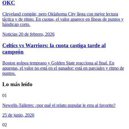
OKC
Cleveland compite, pero Oklahoma City llega con mejor lectura
táctica y de ritmo. En cuotas, el valor aparece en líneas de puntos y
hándicap corto.
Noticias
·
20 de febrero, 2026
Celtics vs Warriors: la cuota castiga tarde al
campeón
Boston golpea temprano y Golden State reacciona al final. En
apuestas, el valor no está en el ganador: está en parciales y ritmo de
puntos.
Lo más leído
01
Newells-Talleres: ¿por qué el relato popular le erra al favorito?
25 de junio, 2026
02