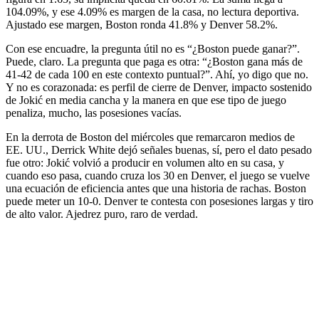
104.09%, y ese 4.09% es margen de la casa, no lectura deportiva.
Ajustado ese margen, Boston ronda 41.8% y Denver 58.2%.
Con ese encuadre, la pregunta útil no es “¿Boston puede ganar?”.
Puede, claro. La pregunta que paga es otra: “¿Boston gana más de
41-42 de cada 100 en este contexto puntual?”. Ahí, yo digo que no.
Y no es corazonada: es perfil de cierre de Denver, impacto sostenido
de Jokić en media cancha y la manera en que ese tipo de juego
penaliza, mucho, las posesiones vacías.
En la derrota de Boston del miércoles que remarcaron medios de
EE. UU., Derrick White dejó señales buenas, sí, pero el dato pesado
fue otro: Jokić volvió a producir en volumen alto en su casa, y
cuando eso pasa, cuando cruza los 30 en Denver, el juego se vuelve
una ecuación de eficiencia antes que una historia de rachas. Boston
puede meter un 10-0. Denver te contesta con posesiones largas y tiro
de alto valor. Ajedrez puro, raro de verdad.