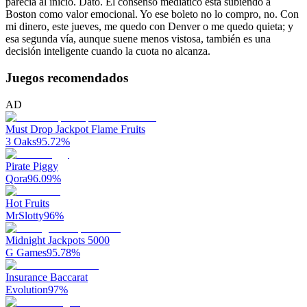
parecía al inicio. Dato. El consenso mediático está subiendo a
Boston como valor emocional. Yo ese boleto no lo compro, no. Con
mi dinero, este jueves, me quedo con Denver o me quedo quieta; y
esa segunda vía, aunque suene menos vistosa, también es una
decisión inteligente cuando la cuota no alcanza.
Juegos recomendados
AD
Must Drop Jackpot Flame Fruits
3 Oaks
95.72
%
Pirate Piggy
Qora
96.09
%
Hot Fruits
MrSlotty
96
%
Midnight Jackpots 5000
G Games
95.78
%
Insurance Baccarat
Evolution
97
%