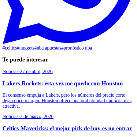
#
celtics
#
nuggets
#
nba apuestas
#
pronóstico nba
Te puede interesar
Noticias
·
27 de abril, 2026
Lakers-Rockets: esta vez me quedo con Houston
El consenso empuja a Lakers, pero los números del precio corto
dejan poco margen. Houston ofrece una probabilidad implícita más
atractiva.
Noticias
·
7 de marzo, 2026
Celtics-Mavericks: el mejor pick de hoy es no entrar