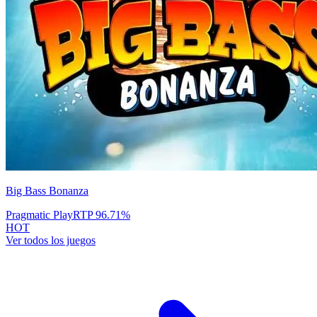
Big Bass Bonanza
Pragmatic Play
RTP
96.71
%
HOT
Ver todos los juegos