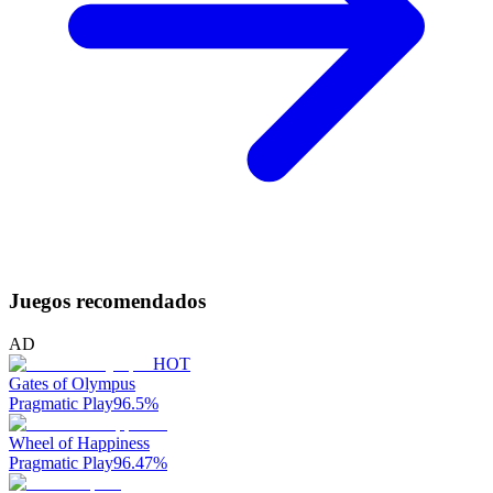
Juegos recomendados
AD
HOT
Gates of Olympus
Pragmatic Play
96.5
%
Wheel of Happiness
Pragmatic Play
96.47
%