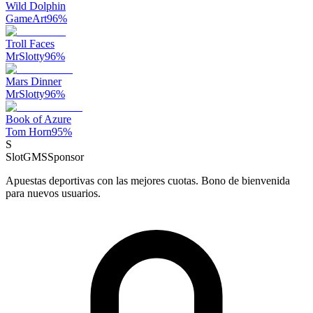
Wild Dolphin
GameArt
96
%
Troll Faces
MrSlotty
96
%
Mars Dinner
MrSlotty
96
%
Book of Azure
Tom Horn
95
%
S
SlotGMS
Sponsor
Apuestas deportivas con las mejores cuotas. Bono de bienvenida
para nuevos usuarios.