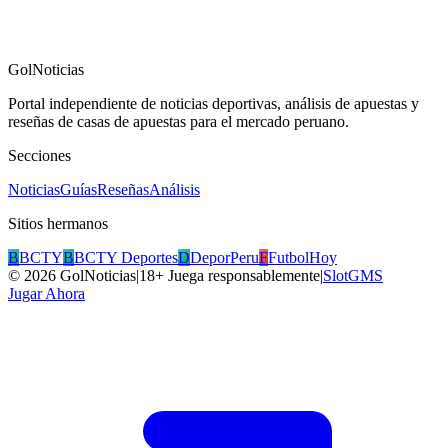
GolNoticias
Portal independiente de noticias deportivas, análisis de apuestas y
reseñas de casas de apuestas para el mercado peruano.
Secciones
Noticias
Guías
Reseñas
Análisis
Sitios hermanos
B
BCTY
B
BCTY Deportes
D
DeporPeru
F
FutbolHoy
©
2026
GolNoticias
|
18+ Juega responsablemente
|
SlotGMS
Jugar Ahora