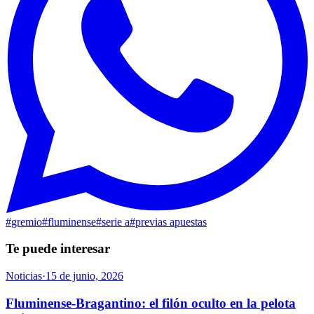
#
gremio
#
fluminense
#
serie a
#
previas apuestas
Te puede interesar
Noticias
·
15 de junio, 2026
Fluminense-Bragantino: el filón oculto en la pelota