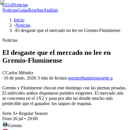
G
GolNoticias
Noticias
Guías
Reseñas
Análisis
Inicio
›
Noticias
›
El desgaste que el mercado no lee en Gremio-Fluminense
Noticias
El desgaste que el mercado no lee en
Gremio-Fluminense
C
Carlos Méndez
·
16 de junio, 2026
·
3 min
de lectura
·
gremio
fluminense
serie a
Gremio y Fluminense chocan este domingo con las piernas pesadas.
El miércoles ambos disputaron partidos exigentes. El mercado aún
se concentra en el 1X2 y pasa por alto un detalle mucho más
predecible que el ganador: los saques de esquina.
Serie A
•
Regular Season
Dom 26 jul
•
20:00
Gremio