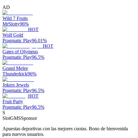
AD
Wild 7 Fruits
MrSlotty
96
%
HOT
Wolf Gold
Pragmatic Play
96.01
%
HOT
Gates of Olympus
Pragmatic Play
96.5
%
Grand Melee
Thunderkick
96
%
Jokers Jewels
Pragmatic Play
96.5
%
HOT
Fruit Party
Pragmatic Play
96.5
%
S
SlotGMS
Sponsor
Apuestas deportivas con las mejores cuotas. Bono de bienvenida
para nuevos usuarios.