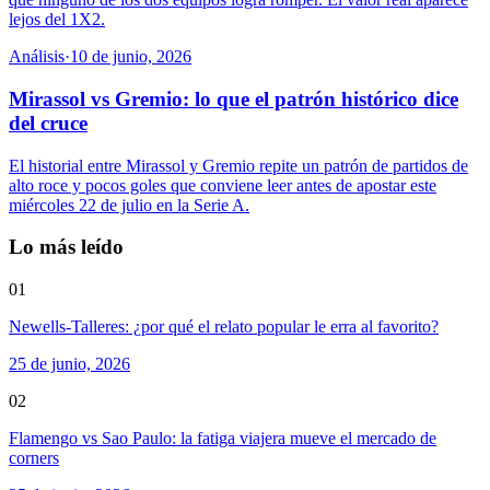
lejos del 1X2.
Análisis
·
10 de junio, 2026
Mirassol vs Gremio: lo que el patrón histórico dice
del cruce
El historial entre Mirassol y Gremio repite un patrón de partidos de
alto roce y pocos goles que conviene leer antes de apostar este
miércoles 22 de julio en la Serie A.
Lo más leído
01
Newells-Talleres: ¿por qué el relato popular le erra al favorito?
25 de junio, 2026
02
Flamengo vs Sao Paulo: la fatiga viajera mueve el mercado de
corners