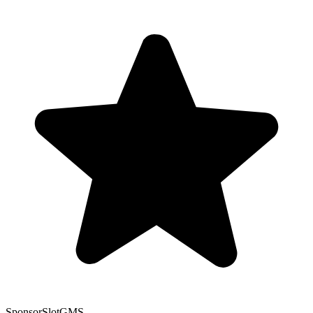
Sponsor
SlotGMS