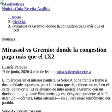
G
GolNoticias
Noticias
Guías
Reseñas
Análisis
Inicio
›
Noticias
›
Mirassol vs Gremio: donde la congestión paga más que el
1X2
Noticias
Mirassol vs Gremio: donde la congestión
paga más que el 1X2
L
Lucía Paredes
·
5 de junio, 2026
·
4 min
de lectura
·
mirassol
gremio
serie a
El miércoles en el interior paulista, la Serie A pone frente a frente a
dos realidades opuestas, pero la lectura que deja dinero no está en el
cartel de favorito. El calendario de julio aprieta a Gremio con un
duelo el domingo ante Fluminense, y ese desgaste convierte al balón
detenido —córners, faltas laterales— en el verdadero termómetro del
partido.
Serie A
•
Regular Season