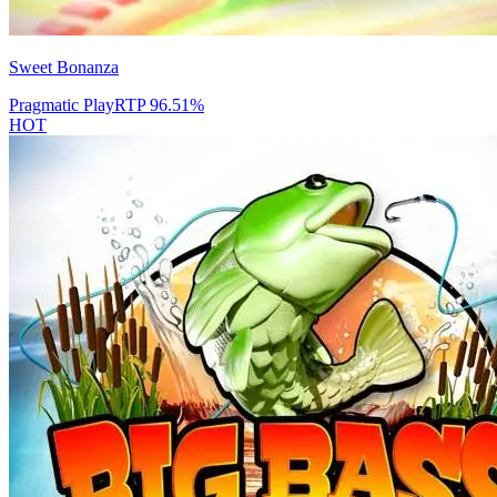
Sweet Bonanza
Pragmatic Play
RTP
96.51
%
HOT