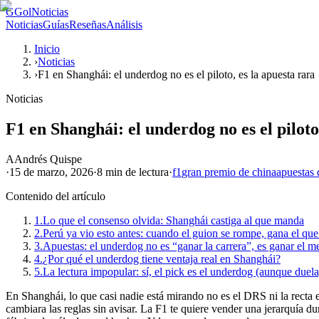
G
GolNoticias
Noticias
Guías
Reseñas
Análisis
Inicio
›
Noticias
›
F1 en Shanghái: el underdog no es el piloto, es la apuesta rara
Noticias
F1 en Shanghái: el underdog no es el piloto
A
Andrés Quispe
·
15 de marzo, 2026
·
8 min
de lectura
·
f1
gran premio de china
apuestas 
Contenido del artículo
1.
Lo que el consenso olvida: Shanghái castiga al que manda
2.
Perú ya vio esto antes: cuando el guion se rompe, gana el que
3.
Apuestas: el underdog no es “ganar la carrera”, es ganar el m
4.
¿Por qué el underdog tiene ventaja real en Shanghái?
5.
La lectura impopular: sí, el pick es el underdog (aunque duela
En Shanghái, lo que casi nadie está mirando no es el DRS ni la recta et
cambiara las reglas sin avisar. La F1 te quiere vender una jerarquía 