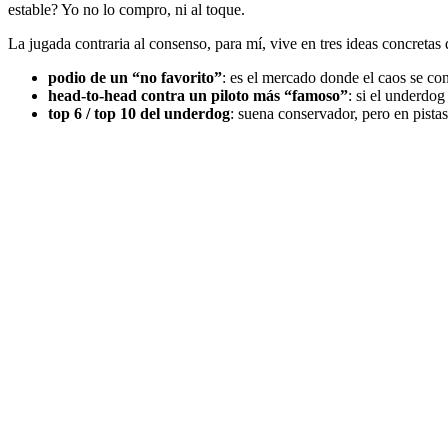
estable? Yo no lo compro, ni al toque.
La jugada contraria al consenso, para mí, vive en tres ideas concret
podio de un “no favorito”
: es el mercado donde el caos se conv
head-to-head contra un piloto más “famoso”
: si el underdog
top 6 / top 10 del underdog
: suena conservador, pero en pista