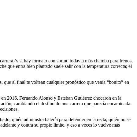
y carrera (y si hay formato con sprint, todavía más chamba para frenos,
e que entra bien plantado suele salir con la temperatura correcta; el
s, que al final te voltean cualquier pronóstico que venía “bonito” en
ra: en 2016, Fernando Alonso y Esteban Gutiérrez chocaron en la
zación, cambiando el destino de una carrera que parecía encaminada.
ecisiones.
abado, quién administra batería para defender en la recta, quién no se
e adelante y contra su propio límite, y eso a veces lo vuelve más