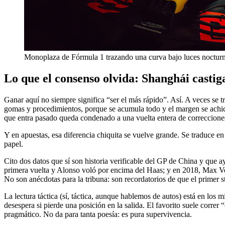
Monoplaza de Fórmula 1 trazando una curva bajo luces noctur
Lo que el consenso olvida: Shanghái casti
Ganar aquí no siempre significa “ser el más rápido”. Así. A veces se tr
gomas y procedimientos, porque se acumula todo y el margen se achica)
que entra pasado queda condenado a una vuelta entera de correccione
Y en apuestas, esa diferencia chiquita se vuelve grande. Se traduce en 
papel.
Cito dos datos que sí son historia verificable del GP de China y que 
primera vuelta y Alonso voló por encima del Haas; y en 2018, Max Ver
No son anécdotas para la tribuna: son recordatorios de que el primer 
La lectura táctica (sí, táctica, aunque hablemos de autos) está en los 
desespera si pierde una posición en la salida. El favorito suele correr 
pragmático. No da para tanta poesía: es pura supervivencia.