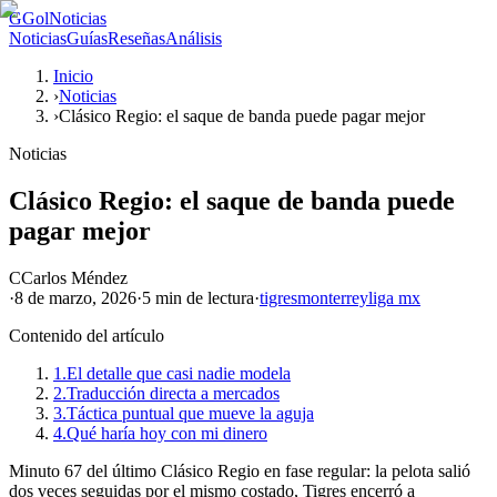
G
GolNoticias
Noticias
Guías
Reseñas
Análisis
Inicio
›
Noticias
›
Clásico Regio: el saque de banda puede pagar mejor
Noticias
Clásico Regio: el saque de banda puede
pagar mejor
C
Carlos Méndez
·
8 de marzo, 2026
·
5 min
de lectura
·
tigres
monterrey
liga mx
Contenido del artículo
1.
El detalle que casi nadie modela
2.
Traducción directa a mercados
3.
Táctica puntual que mueve la aguja
4.
Qué haría hoy con mi dinero
Minuto 67 del último Clásico Regio en fase regular: la pelota salió
dos veces seguidas por el mismo costado, Tigres encerró a