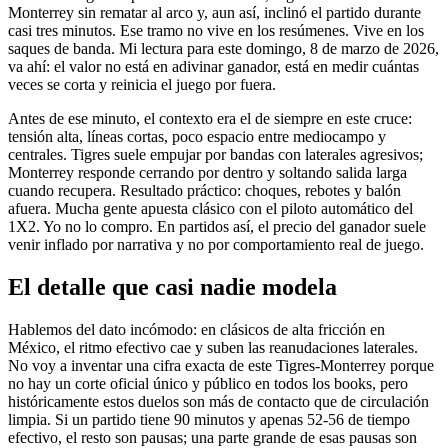
Monterrey sin rematar al arco y, aun así, inclinó el partido durante
casi tres minutos. Ese tramo no vive en los resúmenes. Vive en los
saques de banda. Mi lectura para este domingo, 8 de marzo de 2026,
va ahí: el valor no está en adivinar ganador, está en medir cuántas
veces se corta y reinicia el juego por fuera.
Antes de ese minuto, el contexto era el de siempre en este cruce:
tensión alta, líneas cortas, poco espacio entre mediocampo y
centrales. Tigres suele empujar por bandas con laterales agresivos;
Monterrey responde cerrando por dentro y soltando salida larga
cuando recupera. Resultado práctico: choques, rebotes y balón
afuera. Mucha gente apuesta clásico con el piloto automático del
1X2. Yo no lo compro. En partidos así, el precio del ganador suele
venir inflado por narrativa y no por comportamiento real de juego.
El detalle que casi nadie modela
Hablemos del dato incómodo: en clásicos de alta fricción en
México, el ritmo efectivo cae y suben las reanudaciones laterales.
No voy a inventar una cifra exacta de este Tigres-Monterrey porque
no hay un corte oficial único y público en todos los books, pero
históricamente estos duelos son más de contacto que de circulación
limpia. Si un partido tiene 90 minutos y apenas 52-56 de tiempo
efectivo, el resto son pausas; una parte grande de esas pausas son