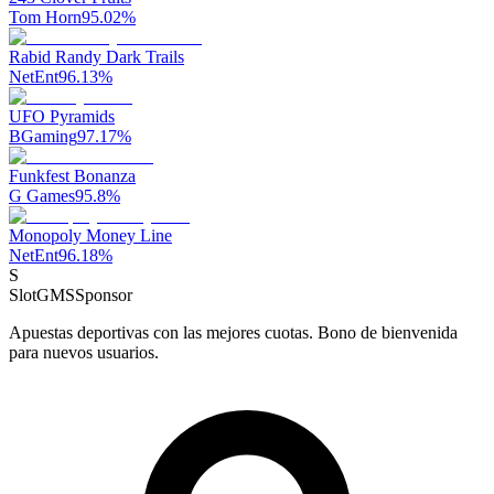
Tom Horn
95.02
%
Rabid Randy Dark Trails
NetEnt
96.13
%
UFO Pyramids
BGaming
97.17
%
Funkfest Bonanza
G Games
95.8
%
Monopoly Money Line
NetEnt
96.18
%
S
SlotGMS
Sponsor
Apuestas deportivas con las mejores cuotas. Bono de bienvenida
para nuevos usuarios.