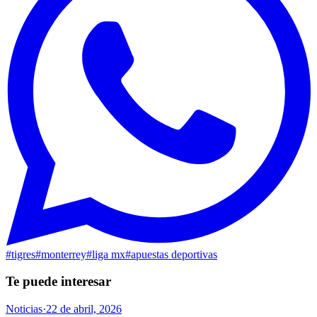
#
tigres
#
monterrey
#
liga mx
#
apuestas deportivas
Te puede interesar
Noticias
·
22 de abril, 2026