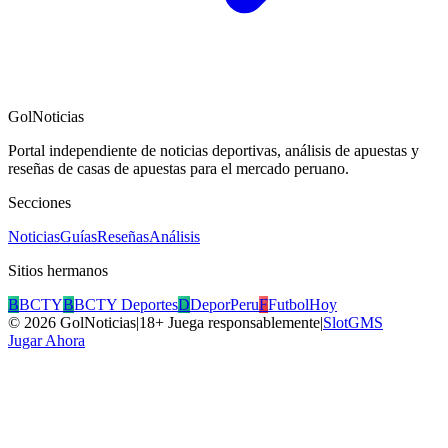
GolNoticias
Portal independiente de noticias deportivas, análisis de apuestas y
reseñas de casas de apuestas para el mercado peruano.
Secciones
Noticias
Guías
Reseñas
Análisis
Sitios hermanos
B
BCTY
B
BCTY Deportes
D
DeporPeru
F
FutbolHoy
©
2026
GolNoticias
|
18+ Juega responsablemente
|
SlotGMS
Jugar Ahora