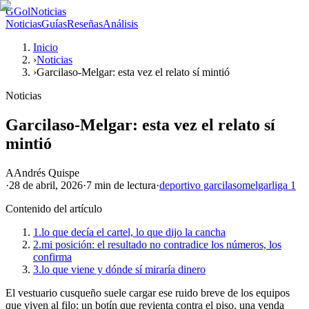
G
GolNoticias
Noticias
Guías
Reseñas
Análisis
Inicio
›
Noticias
›
Garcilaso-Melgar: esta vez el relato sí mintió
Noticias
Garcilaso-Melgar: esta vez el relato sí
mintió
A
Andrés Quispe
·
28 de abril, 2026
·
7 min
de lectura
·
deportivo garcilaso
melgar
liga 1
Contenido del artículo
1.
lo que decía el cartel, lo que dijo la cancha
2.
mi posición: el resultado no contradice los números, los
confirma
3.
lo que viene y dónde sí miraría dinero
El vestuario cusqueño suele cargar ese ruido breve de los equipos
que viven al filo: un botín que revienta contra el piso, una venda