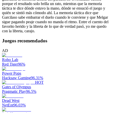
porque el resultado solo brilla un rato, mientras que la memoria
táctica te dice dónde estuvo la mano, dónde se ensució el juego y
quién se sintió más cómodo ahí. La memoria táctica dice que
Garcilaso sabe embarrar el duelo cuando le conviene y que Melgar
sigue pagando peaje cuando no manda el ritmo. Entre el cuento del
favorito herido y la libreta de lo que de verdad pasó, yo me quedo
con la libreta, carajo.
Juegos recomendados
AD
Robo Lab
Red Tiger
96
%
Power Pops
Hacksaw Gaming
96.31
%
HOT
Gates of Olympus
Pragmatic Play
96.5
%
Dead West
NetEnt
96.03
%