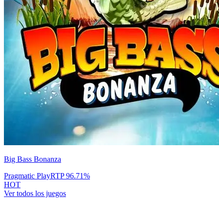
Big Bass Bonanza
Pragmatic Play
RTP
96.71
%
HOT
Ver todos los juegos