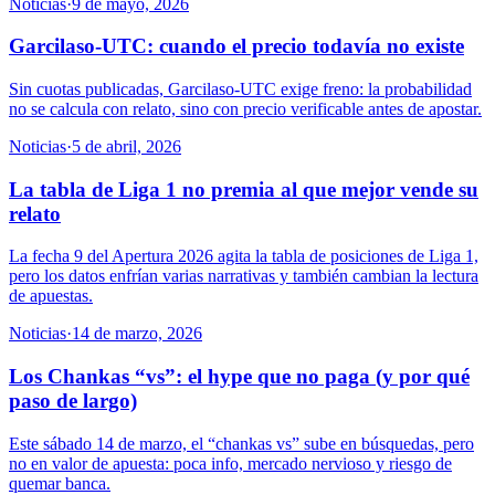
Noticias
·
9 de mayo, 2026
Garcilaso-UTC: cuando el precio todavía no existe
Sin cuotas publicadas, Garcilaso-UTC exige freno: la probabilidad
no se calcula con relato, sino con precio verificable antes de apostar.
Noticias
·
5 de abril, 2026
La tabla de Liga 1 no premia al que mejor vende su
relato
La fecha 9 del Apertura 2026 agita la tabla de posiciones de Liga 1,
pero los datos enfrían varias narrativas y también cambian la lectura
de apuestas.
Noticias
·
14 de marzo, 2026
Los Chankas “vs”: el hype que no paga (y por qué
paso de largo)
Este sábado 14 de marzo, el “chankas vs” sube en búsquedas, pero
no en valor de apuesta: poca info, mercado nervioso y riesgo de
quemar banca.