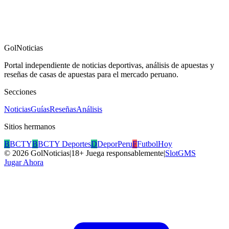
GolNoticias
Portal independiente de noticias deportivas, análisis de apuestas y
reseñas de casas de apuestas para el mercado peruano.
Secciones
Noticias
Guías
Reseñas
Análisis
Sitios hermanos
B
BCTY
B
BCTY Deportes
D
DeporPeru
F
FutbolHoy
©
2026
GolNoticias
|
18+ Juega responsablemente
|
SlotGMS
Jugar Ahora