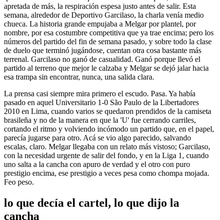
apretada de más, la respiración espesa justo antes de salir. Esta
semana, alrededor de Deportivo Garcilaso, la charla venía medio
chueca. La historia grande empujaba a Melgar por plantel, por
nombre, por esa costumbre competitiva que ya trae encima; pero los
números del partido del fin de semana pasado, y sobre todo la clase
de duelo que terminó jugándose, cuentan otra cosa bastante más
terrenal. Garcilaso no ganó de casualidad. Ganó porque llevó el
partido al terreno que mejor le calzaba y Melgar se dejó jalar hacia
esa trampa sin encontrar, nunca, una salida clara.
La prensa casi siempre mira primero el escudo. Pasa. Ya había
pasado en aquel Universitario 1-0 São Paulo de la Libertadores
2010 en Lima, cuando varios se quedaron prendidos de la camiseta
brasileña y no de la manera en que la 'U' fue cerrando carriles,
cortando el ritmo y volviendo incómodo un partido que, en el papel,
parecía jugarse para otro. Acá se vio algo parecido, salvando
escalas, claro. Melgar llegaba con un relato más vistoso; Garcilaso,
con la necesidad urgente de salir del fondo, y en la Liga 1, cuando
uno salta a la cancha con apuro de verdad y el otro con puro
prestigio encima, ese prestigio a veces pesa como chompa mojada.
Feo peso.
lo que decía el cartel, lo que dijo la
cancha