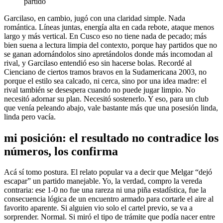
partido
Garcilaso, en cambio, jugó con una claridad simple. Nada
romántica. Líneas juntas, energía alta en cada rebote, ataque menos
largo y más vertical. En Cusco eso no tiene nada de pecado; más
bien suena a lectura limpia del contexto, porque hay partidos que no
se ganan adornándolos sino apretándolos donde más incomodan al
rival, y Garcilaso entendió eso sin hacerse bolas. Recordé al
Cienciano de ciertos tramos bravos en la Sudamericana 2003, no
porque el estilo sea calcado, ni cerca, sino por una idea madre: el
rival también se desespera cuando no puede jugar limpio. No
necesitó adornar su plan. Necesitó sostenerlo. Y eso, para un club
que venía peleando abajo, vale bastante más que una posesión linda,
linda pero vacía.
mi posición: el resultado no contradice los
números, los confirma
Acá sí tomo postura. El relato popular va a decir que Melgar “dejó
escapar” un partido manejable. Yo, la verdad, compro la vereda
contraria: ese 1-0 no fue una rareza ni una piña estadística, fue la
consecuencia lógica de un encuentro armado para cortarle el aire al
favorito aparente. Si alguien vio solo el cartel previo, se va a
sorprender. Normal. Si miró el tipo de trámite que podía nacer entre