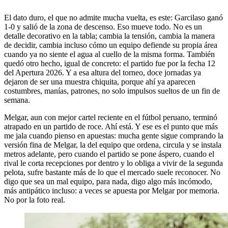
El dato duro, el que no admite mucha vuelta, es este: Garcilaso ganó
1-0 y salió de la zona de descenso. Eso mueve todo. No es un
detalle decorativo en la tabla; cambia la tensión, cambia la manera
de decidir, cambia incluso cómo un equipo defiende su propia área
cuando ya no siente el agua al cuello de la misma forma. También
quedó otro hecho, igual de concreto: el partido fue por la fecha 12
del Apertura 2026. Y a esa altura del torneo, doce jornadas ya
dejaron de ser una muestra chiquita, porque ahí ya aparecen
costumbres, manías, patrones, no solo impulsos sueltos de un fin de
semana.
Melgar, aun con mejor cartel reciente en el fútbol peruano, terminó
atrapado en un partido de roce. Ahí está. Y ese es el punto que más
me jala cuando pienso en apuestas: mucha gente sigue comprando la
versión fina de Melgar, la del equipo que ordena, circula y se instala
metros adelante, pero cuando el partido se pone áspero, cuando el
rival le corta recepciones por dentro y lo obliga a vivir de la segunda
pelota, sufre bastante más de lo que el mercado suele reconocer. No
digo que sea un mal equipo, para nada, digo algo más incómodo,
más antipático incluso: a veces se apuesta por Melgar por memoria.
No por la foto real.