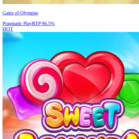
Gates of Olympus
Pragmatic Play
RTP
96.5
%
HOT