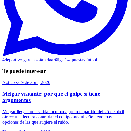
#
deportivo garcilaso
#
melgar
#
liga 1
#
apuestas fútbol
Te puede interesar
Noticias
·
19 de abril, 2026
Melgar visitante: por qué el golpe sí tiene
argumentos
Melgar llega a una salida incómoda, pero el partido del 25 de abril
ofrece una lectura contraria: el equipo arequipeño tiene más
opciones de las que sugiere el ruido.