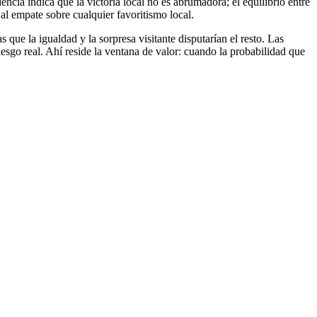
ncia indica que la victoria local no es abrumadora; el equilibrio entre
 al empate sobre cualquier favoritismo local.
que la igualdad y la sorpresa visitante disputarían el resto. Las
riesgo real. Ahí reside la ventana de valor: cuando la probabilidad que