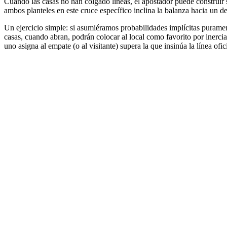
Cuando las casas no han colgado líneas, el apostador puede construir s
ambos planteles en este cruce específico inclina la balanza hacia un de
Un ejercicio simple: si asumiéramos probabilidades implícitas puramente
casas, cuando abran, podrán colocar al local como favorito por inercia d
uno asigna al empate (o al visitante) supera la que insinúa la línea ofici