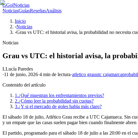
G
GolNoticias
Noticias
Guías
Reseñas
Análisis
Inicio
›
Noticias
›
Grau vs UTC: el historial avisa, la probabilidad no necesita cu
Noticias
Grau vs UTC: el historial avisa, la probabi
L
Lucía Paredes
·
11 de junio, 2026
·
4 min
de lectura
·
atletico grau
utc cajamarca
probabi
Contenido del artículo
1.
¿Qué muestran los enfrentamientos previos?
2.
¿Cómo leer la probabilidad sin cuotas?
3.
¿Y si el mercado de goles habla más claro?
El sábado 18 de julio, Atlético Grau recibe a UTC Cajamarca. Sin cuotas
y un empate que las casas suelen pagar bien cuando finalmente abren 
El partido, programado para el sábado 18 de julio a las 20:00 en el c