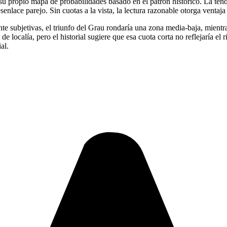
u propio mapa de probabilidades basado en el patrón histórico. La tende
senlace parejo. Sin cuotas a la vista, la lectura razonable otorga ventaja
 subjetivas, el triunfo del Grau rondaría una zona media-baja, mientras 
e localía, pero el historial sugiere que esa cuota corta no reflejaría el 
al.