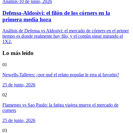
Análisis
·
10 de junio, 2026
Defensa-Aldosivi: el filón de los córners en la
primera media hora
Análisis de Defensa vs Aldosivi: el mercado de córners en el primer
tiempo es donde realmente hay filo, y el común sigue mirando el
1X2.
Lo más leído
01
Newells-Talleres: ¿por qué el relato popular le erra al favorito?
25 de junio, 2026
02
Flamengo vs Sao Paulo: la fatiga viajera mueve el mercado de
corners
25 de junio, 2026
03