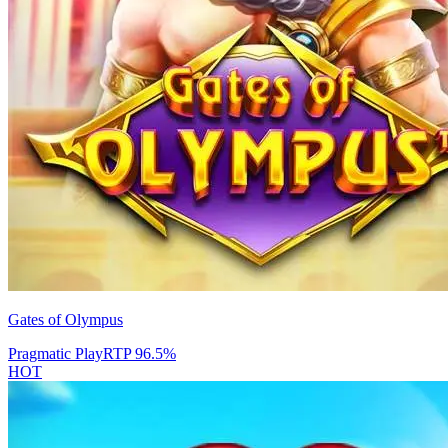
Gates of Olympus
Pragmatic Play
RTP
96.5
%
HOT