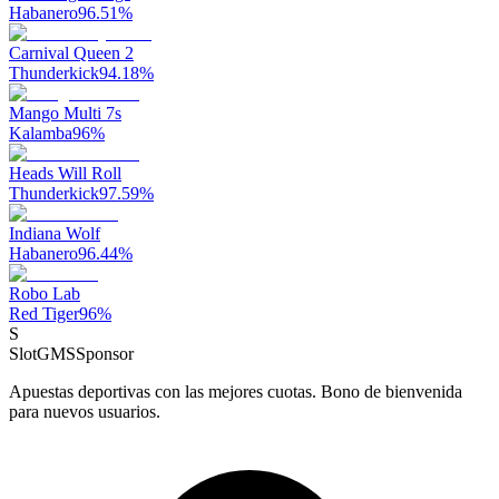
Habanero
96.51
%
Carnival Queen 2
Thunderkick
94.18
%
Mango Multi 7s
Kalamba
96
%
Heads Will Roll
Thunderkick
97.59
%
Indiana Wolf
Habanero
96.44
%
Robo Lab
Red Tiger
96
%
S
SlotGMS
Sponsor
Apuestas deportivas con las mejores cuotas. Bono de bienvenida
para nuevos usuarios.