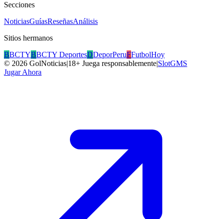
Secciones
Noticias
Guías
Reseñas
Análisis
Sitios hermanos
B
BCTY
B
BCTY Deportes
D
DeporPeru
F
FutbolHoy
©
2026
GolNoticias
|
18+ Juega responsablemente
|
SlotGMS
Jugar Ahora