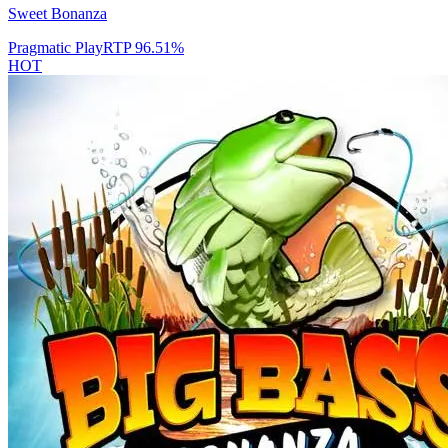
Sweet Bonanza
Pragmatic Play
RTP
96.51
%
HOT