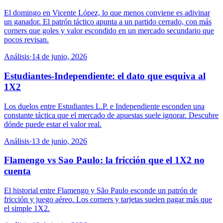
El domingo en Vicente López, lo que menos conviene es adivinar
un ganador. El patrón táctico apunta a un partido cerrado, con más
corners que goles y valor escondido en un mercado secundario que
pocos revisan.
Análisis
·
14 de junio, 2026
Estudiantes-Independiente: el dato que esquiva al
1X2
Los duelos entre Estudiantes L.P. e Independiente esconden una
constante táctica que el mercado de apuestas suele ignorar. Descubre
dónde puede estar el valor real.
Análisis
·
13 de junio, 2026
Flamengo vs Sao Paulo: la fricción que el 1X2 no
cuenta
El historial entre Flamengo y São Paulo esconde un patrón de
fricción y juego aéreo. Los corners y tarjetas suelen pagar más que
el simple 1X2.