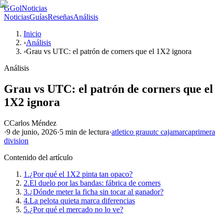
G
GolNoticias
Noticias
Guías
Reseñas
Análisis
Inicio
›
Análisis
›
Grau vs UTC: el patrón de corners que el 1X2 ignora
Análisis
Grau vs UTC: el patrón de corners que el
1X2 ignora
C
Carlos Méndez
·
9 de junio, 2026
·
5 min
de lectura
·
atletico grau
utc cajamarca
primera
division
Contenido del artículo
1.
¿Por qué el 1X2 pinta tan opaco?
2.
El duelo por las bandas: fábrica de corners
3.
¿Dónde meter la ficha sin tocar al ganador?
4.
La pelota quieta marca diferencias
5.
¿Por qué el mercado no lo ve?