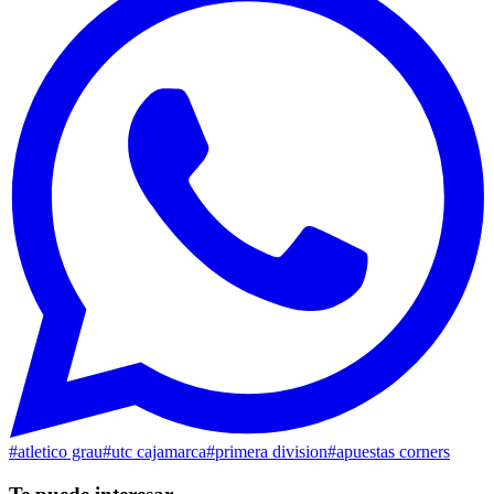
#
atletico grau
#
utc cajamarca
#
primera division
#
apuestas corners