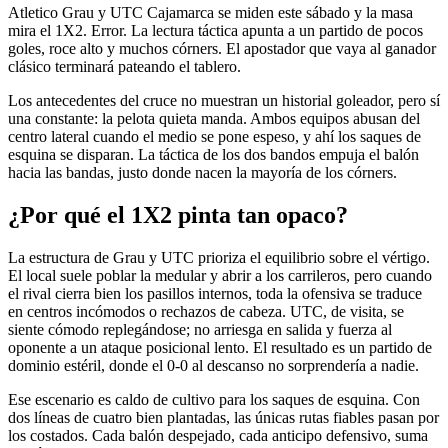
Atletico Grau y UTC Cajamarca se miden este sábado y la masa
mira el 1X2. Error. La lectura táctica apunta a un partido de pocos
goles, roce alto y muchos córners. El apostador que vaya al ganador
clásico terminará pateando el tablero.
Los antecedentes del cruce no muestran un historial goleador, pero sí
una constante: la pelota quieta manda. Ambos equipos abusan del
centro lateral cuando el medio se pone espeso, y ahí los saques de
esquina se disparan. La táctica de los dos bandos empuja el balón
hacia las bandas, justo donde nacen la mayoría de los córners.
¿Por qué el 1X2 pinta tan opaco?
La estructura de Grau y UTC prioriza el equilibrio sobre el vértigo.
El local suele poblar la medular y abrir a los carrileros, pero cuando
el rival cierra bien los pasillos internos, toda la ofensiva se traduce
en centros incómodos o rechazos de cabeza. UTC, de visita, se
siente cómodo replegándose; no arriesga en salida y fuerza al
oponente a un ataque posicional lento. El resultado es un partido de
dominio estéril, donde el 0-0 al descanso no sorprendería a nadie.
Ese escenario es caldo de cultivo para los saques de esquina. Con
dos líneas de cuatro bien plantadas, las únicas rutas fiables pasan por
los costados. Cada balón despejado, cada anticipo defensivo, suma