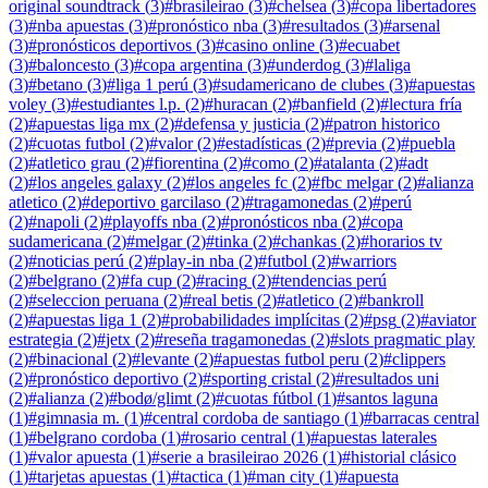
original soundtrack
(
3
)
#
brasileirao
(
3
)
#
chelsea
(
3
)
#
copa libertadores
(
3
)
#
nba apuestas
(
3
)
#
pronóstico nba
(
3
)
#
resultados
(
3
)
#
arsenal
(
3
)
#
pronósticos deportivos
(
3
)
#
casino online
(
3
)
#
ecuabet
(
3
)
#
baloncesto
(
3
)
#
copa argentina
(
3
)
#
underdog
(
3
)
#
laliga
(
3
)
#
betano
(
3
)
#
liga 1 perú
(
3
)
#
sudamericano de clubes
(
3
)
#
apuestas
voley
(
3
)
#
estudiantes l.p.
(
2
)
#
huracan
(
2
)
#
banfield
(
2
)
#
lectura fría
(
2
)
#
apuestas liga mx
(
2
)
#
defensa y justicia
(
2
)
#
patron historico
(
2
)
#
cuotas futbol
(
2
)
#
valor
(
2
)
#
estadísticas
(
2
)
#
previa
(
2
)
#
puebla
(
2
)
#
atletico grau
(
2
)
#
fiorentina
(
2
)
#
como
(
2
)
#
atalanta
(
2
)
#
adt
(
2
)
#
los angeles galaxy
(
2
)
#
los angeles fc
(
2
)
#
fbc melgar
(
2
)
#
alianza
atletico
(
2
)
#
deportivo garcilaso
(
2
)
#
tragamonedas
(
2
)
#
perú
(
2
)
#
napoli
(
2
)
#
playoffs nba
(
2
)
#
pronósticos nba
(
2
)
#
copa
sudamericana
(
2
)
#
melgar
(
2
)
#
tinka
(
2
)
#
chankas
(
2
)
#
horarios tv
(
2
)
#
noticias perú
(
2
)
#
play-in nba
(
2
)
#
futbol
(
2
)
#
warriors
(
2
)
#
belgrano
(
2
)
#
fa cup
(
2
)
#
racing
(
2
)
#
tendencias perú
(
2
)
#
seleccion peruana
(
2
)
#
real betis
(
2
)
#
atletico
(
2
)
#
bankroll
(
2
)
#
apuestas liga 1
(
2
)
#
probabilidades implícitas
(
2
)
#
psg
(
2
)
#
aviator
estrategia
(
2
)
#
jetx
(
2
)
#
reseña tragamonedas
(
2
)
#
slots pragmatic play
(
2
)
#
binacional
(
2
)
#
levante
(
2
)
#
apuestas futbol peru
(
2
)
#
clippers
(
2
)
#
pronóstico deportivo
(
2
)
#
sporting cristal
(
2
)
#
resultados uni
(
2
)
#
alianza
(
2
)
#
bodø/glimt
(
2
)
#
cuotas fútbol
(
1
)
#
santos laguna
(
1
)
#
gimnasia m.
(
1
)
#
central cordoba de santiago
(
1
)
#
barracas central
(
1
)
#
belgrano cordoba
(
1
)
#
rosario central
(
1
)
#
apuestas laterales
(
1
)
#
valor apuesta
(
1
)
#
serie a brasileirao 2026
(
1
)
#
historial clásico
(
1
)
#
tarjetas apuestas
(
1
)
#
tactica
(
1
)
#
man city
(
1
)
#
apuesta