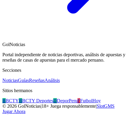
GolNoticias
Portal independiente de noticias deportivas, análisis de apuestas y
reseñas de casas de apuestas para el mercado peruano.
Secciones
Noticias
Guías
Reseñas
Análisis
Sitios hermanos
B
BCTY
B
BCTY Deportes
D
DeporPeru
F
FutbolHoy
©
2026
GolNoticias
|
18+ Juega responsablemente
|
SlotGMS
Jugar Ahora