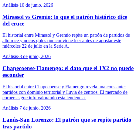
Análisis
·
10 de junio, 2026
Mirassol vs Gremio: lo que el patrón histórico dice
del cruce
El historial entre Mirassol y Gremio repite un patrón de partidos de
alto roce y pocos goles que conviene leer antes de apostar este
miércoles 22 de julio en la Serie A.
Análisis
·
8 de junio, 2026
Chapecoense-Flamengo: el dato que el 1X2 no puede
esconder
El historial entre Chapecoense y Flamengo revela una constante:
partidos con dominio territorial y lluvia de centros. El mercado de
corners sigue infravalorando esta tendencia.
Análisis
·
7 de junio, 2026
Lanús-San Lorenzo: El patrón que se repite partido
tras partido