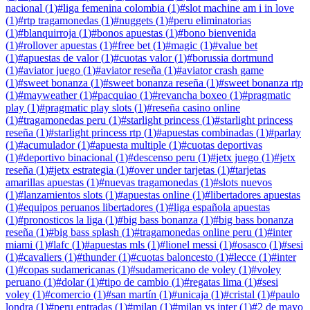
nacional
(
1
)
#
liga femenina colombia
(
1
)
#
slot machine am i in love
(
1
)
#
rtp tragamonedas
(
1
)
#
nuggets
(
1
)
#
peru eliminatorias
(
1
)
#
blanquirroja
(
1
)
#
bonos apuestas
(
1
)
#
bono bienvenida
(
1
)
#
rollover apuestas
(
1
)
#
free bet
(
1
)
#
magic
(
1
)
#
value bet
(
1
)
#
apuestas de valor
(
1
)
#
cuotas valor
(
1
)
#
borussia dortmund
(
1
)
#
aviator juego
(
1
)
#
aviator reseña
(
1
)
#
aviator crash game
(
1
)
#
sweet bonanza
(
1
)
#
sweet bonanza reseña
(
1
)
#
sweet bonanza rtp
(
1
)
#
mayweather
(
1
)
#
pacquiao
(
1
)
#
revancha boxeo
(
1
)
#
pragmatic
play
(
1
)
#
pragmatic play slots
(
1
)
#
reseña casino online
(
1
)
#
tragamonedas peru
(
1
)
#
starlight princess
(
1
)
#
starlight princess
reseña
(
1
)
#
starlight princess rtp
(
1
)
#
apuestas combinadas
(
1
)
#
parlay
(
1
)
#
acumulador
(
1
)
#
apuesta multiple
(
1
)
#
cuotas deportivas
(
1
)
#
deportivo binacional
(
1
)
#
descenso peru
(
1
)
#
jetx juego
(
1
)
#
jetx
reseña
(
1
)
#
jetx estrategia
(
1
)
#
over under tarjetas
(
1
)
#
tarjetas
amarillas apuestas
(
1
)
#
nuevas tragamonedas
(
1
)
#
slots nuevos
(
1
)
#
lanzamientos slots
(
1
)
#
apuestas online
(
1
)
#
libertadores apuestas
(
1
)
#
equipos peruanos libertadores
(
1
)
#
liga española apuestas
(
1
)
#
pronosticos la liga
(
1
)
#
big bass bonanza
(
1
)
#
big bass bonanza
reseña
(
1
)
#
big bass splash
(
1
)
#
tragamonedas online peru
(
1
)
#
inter
miami
(
1
)
#
lafc
(
1
)
#
apuestas mls
(
1
)
#
lionel messi
(
1
)
#
osasco
(
1
)
#
sesi
(
1
)
#
cavaliers
(
1
)
#
thunder
(
1
)
#
cuotas baloncesto
(
1
)
#
lecce
(
1
)
#
inter
(
1
)
#
copas sudamericanas
(
1
)
#
sudamericano de voley
(
1
)
#
voley
peruano
(
1
)
#
dolar
(
1
)
#
tipo de cambio
(
1
)
#
regatas lima
(
1
)
#
sesi
voley
(
1
)
#
comercio
(
1
)
#
san martín
(
1
)
#
unicaja
(
1
)
#
cristal
(
1
)
#
paulo
londra
(
1
)
#
peru entradas
(
1
)
#
milan
(
1
)
#
milan vs inter
(
1
)
#
2 de mayo