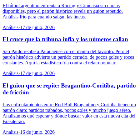
El fútbol argentino enfrenta a Racing y Gimnasia sin cuotas
disponibles, pero el patrón histórico revela un guion repetido.
Análisis frío para cuando salgan las líneas.
Análisis
·
17 de junio, 2026
El cruce que la tribuna infla y los números callan
Sao Paulo recibe a Paranaense con el manto del favorito. Pero el
patrón histórico advierte un partido cerrado, de pocos goles y roces
constantes. Aquí la estadística fría contra el relato popular.
Análisis
·
17 de junio, 2026
El guion que se repite: Bragantino-Coritiba, partido
de fricción
Los enfrentamientos entre Red Bull Bragantino y Coritiba tienen un
patrón claro: partidos trabados, pocos goles y mucho juego aéreo.
Analizamos qué esperar y dónde buscar valor en esta nueva cita del
Brasileirao.
Análisis
·
16 de junio, 2026