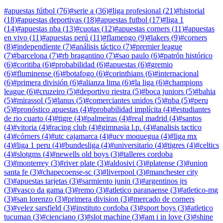
#
apuestas fútbol
(
76
)
#
serie a
(
36
)
#
liga profesional
(
21
)
#
historial
(
18
)
#
apuestas deportivas
(
18
)
#
apuestas futbol
(
17
)
#
liga 1
(
14
)
#
apuestas nba
(
13
)
#
cuotas
(
12
)
#
apuestas corners
(
11
)
#
apuestas
en vivo
(
11
)
#
apuestas perú
(
11
)
#
flamengo
(
9
)
#
lakers
(
9
)
#
corners
(
8
)
#
independiente
(
7
)
#
análisis táctico
(
7
)
#
premier league
(
7
)
#
barcelona
(
7
)
#
rb bragantino
(
7
)
#
sao paulo
(
6
)
#
patrón histórico
(
6
)
#
coritiba
(
6
)
#
probabilidad
(
6
)
#
apuestas
(
6
)
#
gremio
(
6
)
#
fluminense
(
6
)
#
botafogo
(
6
)
#
corinthians
(
6
)
#
internacional
(
6
)
#
primera división
(
6
)
#
alianza lima
(
6
)
#
la liga
(
6
)
#
champions
league
(
6
)
#
cruzeiro
(
5
)
#
deportivo riestra
(
5
)
#
boca juniors
(
5
)
#
bahia
(
5
)
#
mirassol
(
5
)
#
lanus
(
5
)
#
comerciantes unidos
(
5
)
#
nba
(
5
)
#
peru
(
5
)
#
pronóstico apuestas
(
4
)
#
probabilidad implícita
(
4
)
#
estudiantes
de rio cuarto
(
4
)
#
tigre
(
4
)
#
palmeiras
(
4
)
#
real madrid
(
4
)
#
santos
(
4
)
#
vitoria
(
4
)
#
racing club
(
4
)
#
gimnasia l.p.
(
4
)
#
analisis tactico
(
4
)
#
córners
(
4
)
#
utc cajamarca
(
4
)
#
ucv moquegua
(
4
)
#
liga mx
(
4
)
#
liga 1 peru
(
4
)
#
bundesliga
(
4
)
#
universitario
(
4
)
#
tigres
(
4
)
#
celtics
(
4
)
#
slotgms
(
4
)
#
newells old boys
(
3
)
#
talleres cordoba
(
3
)
#
monterrey
(
3
)
#
river plate
(
3
)
#
aldosivi
(
3
)
#
platense
(
3
)
#
union
santa fe
(
3
)
#
chapecoense-sc
(
3
)
#
liverpool
(
3
)
#
manchester city
(
3
)
#
apuestas tarjetas
(
3
)
#
sarmiento junin
(
3
)
#
argentinos jrs
(
3
)
#
vasco da gama
(
3
)
#
remo
(
3
)
#
atletico paranaense
(
3
)
#
atletico-mg
(
3
)
#
san lorenzo
(
3
)
#
primera division
(
3
)
#
mercado de corners
(
3
)
#
velez sarsfield
(
3
)
#
instituto cordoba
(
3
)
#
sport boys
(
3
)
#
atletico
tucuman
(
3
)
#
cienciano
(
3
)
#
slot machine
(
3
)
#
am i in love
(
3
)
#
shine