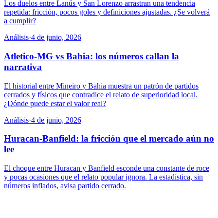
Los duelos entre Lanús y San Lorenzo arrastran una tendencia
repetida: fricción, pocos goles y definiciones ajustadas. ¿Se volverá
a cumplir?
Análisis
·
4 de junio, 2026
Atletico-MG vs Bahia: los números callan la
narrativa
El historial entre Mineiro y Bahia muestra un patrón de partidos
cerrados y físicos que contradice el relato de superioridad local.
¿Dónde puede estar el valor real?
Análisis
·
4 de junio, 2026
Huracan-Banfield: la fricción que el mercado aún no
lee
El choque entre Huracan y Banfield esconde una constante de roce
y pocas ocasiones que el relato popular ignora. La estadística, sin
números inflados, avisa partido cerrado.