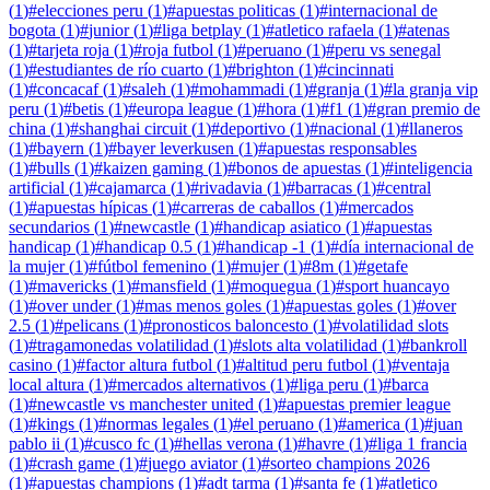
(
1
)
#
elecciones peru
(
1
)
#
apuestas politicas
(
1
)
#
internacional de
bogota
(
1
)
#
junior
(
1
)
#
liga betplay
(
1
)
#
atletico rafaela
(
1
)
#
atenas
(
1
)
#
tarjeta roja
(
1
)
#
roja futbol
(
1
)
#
peruano
(
1
)
#
peru vs senegal
(
1
)
#
estudiantes de río cuarto
(
1
)
#
brighton
(
1
)
#
cincinnati
(
1
)
#
concacaf
(
1
)
#
saleh
(
1
)
#
mohammadi
(
1
)
#
granja
(
1
)
#
la granja vip
peru
(
1
)
#
betis
(
1
)
#
europa league
(
1
)
#
hora
(
1
)
#
f1
(
1
)
#
gran premio de
china
(
1
)
#
shanghai circuit
(
1
)
#
deportivo
(
1
)
#
nacional
(
1
)
#
llaneros
(
1
)
#
bayern
(
1
)
#
bayer leverkusen
(
1
)
#
apuestas responsables
(
1
)
#
bulls
(
1
)
#
kaizen gaming
(
1
)
#
bonos de apuestas
(
1
)
#
inteligencia
artificial
(
1
)
#
cajamarca
(
1
)
#
rivadavia
(
1
)
#
barracas
(
1
)
#
central
(
1
)
#
apuestas hípicas
(
1
)
#
carreras de caballos
(
1
)
#
mercados
secundarios
(
1
)
#
newcastle
(
1
)
#
handicap asiatico
(
1
)
#
apuestas
handicap
(
1
)
#
handicap 0.5
(
1
)
#
handicap -1
(
1
)
#
día internacional de
la mujer
(
1
)
#
fútbol femenino
(
1
)
#
mujer
(
1
)
#
8m
(
1
)
#
getafe
(
1
)
#
mavericks
(
1
)
#
mansfield
(
1
)
#
moquegua
(
1
)
#
sport huancayo
(
1
)
#
over under
(
1
)
#
mas menos goles
(
1
)
#
apuestas goles
(
1
)
#
over
2.5
(
1
)
#
pelicans
(
1
)
#
pronosticos baloncesto
(
1
)
#
volatilidad slots
(
1
)
#
tragamonedas volatilidad
(
1
)
#
slots alta volatilidad
(
1
)
#
bankroll
casino
(
1
)
#
factor altura futbol
(
1
)
#
altitud peru futbol
(
1
)
#
ventaja
local altura
(
1
)
#
mercados alternativos
(
1
)
#
liga peru
(
1
)
#
barca
(
1
)
#
newcastle vs manchester united
(
1
)
#
apuestas premier league
(
1
)
#
kings
(
1
)
#
normas legales
(
1
)
#
el peruano
(
1
)
#
america
(
1
)
#
juan
pablo ii
(
1
)
#
cusco fc
(
1
)
#
hellas verona
(
1
)
#
havre
(
1
)
#
liga 1 francia
(
1
)
#
crash game
(
1
)
#
juego aviator
(
1
)
#
sorteo champions 2026
(
1
)
#
apuestas champions
(
1
)
#
adt tarma
(
1
)
#
santa fe
(
1
)
#
atletico