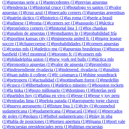
(
1
)
#
apuestas serie a
(
1
)
#
antecedentes
(
1
)
#
previas apuestas
(
1
)
#
tendencia
(
1
)
#
historial cruce
(
1
)
#
botafogo vs santos
(
1
)
#
valor
apuestas
(
1
)
#
cruz azul
(
1
)
#
mercado corners
(
1
)
#
apuestas argentinas
(
1
)
#
patrón táctico
(
1
)
#
historico
(
1
)
#
as roma
(
1
)
#
serie a brasil
(
1
)
#
udinese
(
1
)
#
roma
(
1
)
#
corners ser
(
1
)
#
sassuolo
(
1
)
#
táctica
(
1
)
#
pronóstico corners
(
1
)
#
historial liga 1
(
1
)
#
los chankas
(
1
)
#
analisis de apuestas
(
1
)
#
estudiantes lp
(
1
)
#
probabilidad fría
(
1
)
#
sporting kansas city
(
1
)
#
minnesota united fc
(
1
)
#
major league
soccer
(
1
)
#
chapecoense
(
1
)
#
probabilidades
(
1
)
#
corners apuestas
(
1
)
#
cuotas mls
(
1
)
#
atletico mg
(
1
)
#
apuestas brasileirao
(
1
)
#
huracan
banfield
(
1
)
#
cf montreal
(
1
)
#
toronto fc
(
1
)
#
corners mls
(
1
)
#
philadelphia union
(
1
)
#
new york red bulls
(
1
)
#
táctica mls
(
1
)
#
pronostico apuestas
(
1
)
#
valor de apuesta
(
1
)
#
pronóstico
(
1
)
#
independiente rivadavia
(
1
)
#
independ. rivadavia
(
1
)
#
analisis
(
1
)
#
juan pablo ii college
(
1
)
#
fc cajamarca
(
1
)
#
shine soundtrack
(
1
)
#
petroperu
(
1
)
#
actualidad
(
1
)
#
nottingham forest
(
1
)
#
medellin
(
1
)
#
cusco
(
1
)
#
libertadores
(
1
)
#
atletico mineiro
(
1
)
#
houston rockets
(
1
)
#
la tinka
(
1
)
#
pozo millonario
(
1
)
#
domingo
(
1
)
#
loterías perú
(
1
)
#
partidos hoy
(
1
)
#
laliga en vivo
(
1
)
#
jesse
(
1
)
#
jesse y joy peru
(
1
)
#
entradas lima
(
1
)
#
pelota parada
(
1
)
#
aeropuerto jorge chavez
(
1
)
#
nuevo aeropuerto
(
1
)
#
fixture liga 1
(
1
)
#
city
(
1
)
#
conmebol
sudamericana
(
1
)
#
sudamericana
(
1
)
#
macará
(
1
)
#
gol
(
1
)
#
mercados
de goles
(
1
)
#
golazo
(
1
)
#
futbol sudamericano
(
1
)
#
play in nba
(
1
)
#
tabla de posiciones
(
1
)
#
torneo apertura
(
1
)
#
tijuana
(
1
)
#
port vale
(
1
)
#
encuestas presidenciales peru
(
1
)
#
ultimas encuestas