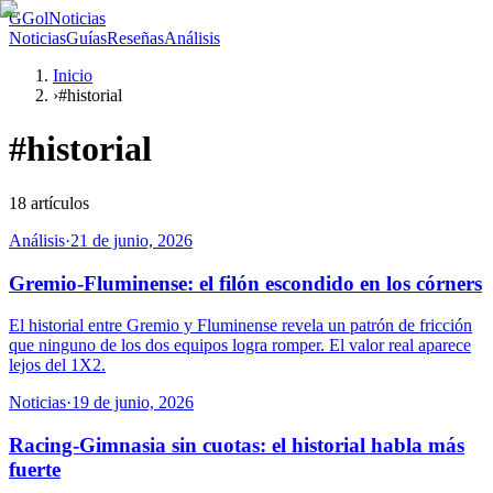
G
GolNoticias
Noticias
Guías
Reseñas
Análisis
Inicio
›
#historial
#
historial
18
artículos
Análisis
·
21 de junio, 2026
Gremio-Fluminense: el filón escondido en los córners
El historial entre Gremio y Fluminense revela un patrón de fricción
que ninguno de los dos equipos logra romper. El valor real aparece
lejos del 1X2.
Noticias
·
19 de junio, 2026
Racing-Gimnasia sin cuotas: el historial habla más
fuerte