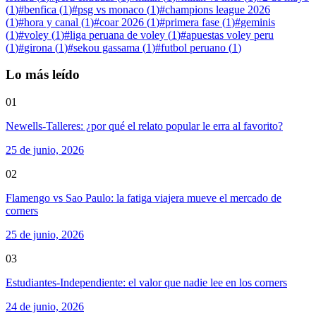
(
1
)
#
benfica
(
1
)
#
psg vs monaco
(
1
)
#
champions league 2026
(
1
)
#
hora y canal
(
1
)
#
coar 2026
(
1
)
#
primera fase
(
1
)
#
geminis
(
1
)
#
voley
(
1
)
#
liga peruana de voley
(
1
)
#
apuestas voley peru
(
1
)
#
girona
(
1
)
#
sekou gassama
(
1
)
#
futbol peruano
(
1
)
Lo más leído
01
Newells-Talleres: ¿por qué el relato popular le erra al favorito?
25 de junio, 2026
02
Flamengo vs Sao Paulo: la fatiga viajera mueve el mercado de
corners
25 de junio, 2026
03
Estudiantes-Independiente: el valor que nadie lee en los corners
24 de junio, 2026