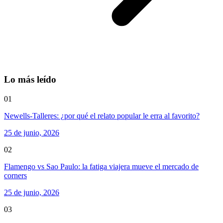
Lo más leído
01
Newells-Talleres: ¿por qué el relato popular le erra al favorito?
25 de junio, 2026
02
Flamengo vs Sao Paulo: la fatiga viajera mueve el mercado de
corners
25 de junio, 2026
03