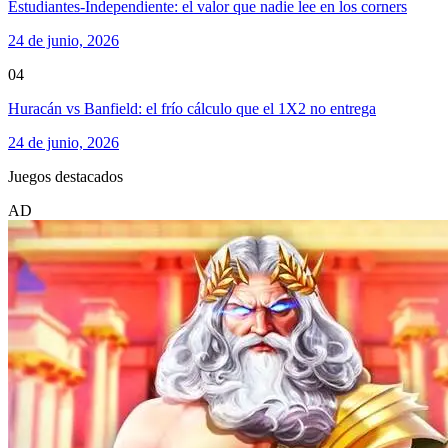
Estudiantes-Independiente: el valor que nadie lee en los corners
24 de junio, 2026
04
Huracán vs Banfield: el frío cálculo que el 1X2 no entrega
24 de junio, 2026
Juegos destacados
AD