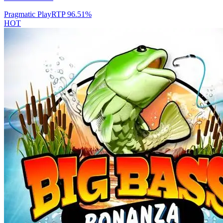
Pragmatic Play
RTP
96.51
%
HOT