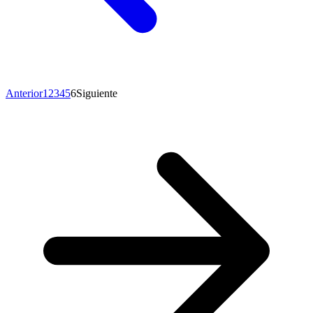
Anterior
1
2
3
4
5
6
Siguiente