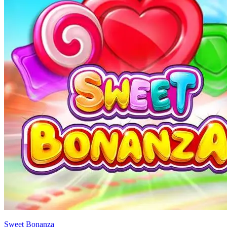
Sweet Bonanza