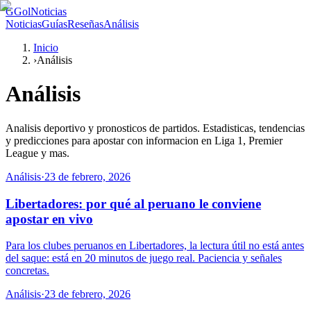
G
GolNoticias
Noticias
Guías
Reseñas
Análisis
Inicio
›
Análisis
Análisis
Analisis deportivo y pronosticos de partidos. Estadisticas, tendencias
y predicciones para apostar con informacion en Liga 1, Premier
League y mas.
Análisis
·
23 de febrero, 2026
Libertadores: por qué al peruano le conviene
apostar en vivo
Para los clubes peruanos en Libertadores, la lectura útil no está antes
del saque: está en 20 minutos de juego real. Paciencia y señales
concretas.
Análisis
·
23 de febrero, 2026