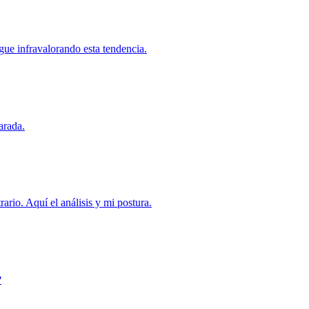
igue infravalorando esta tendencia.
arada.
rio. Aquí el análisis y mi postura.
?