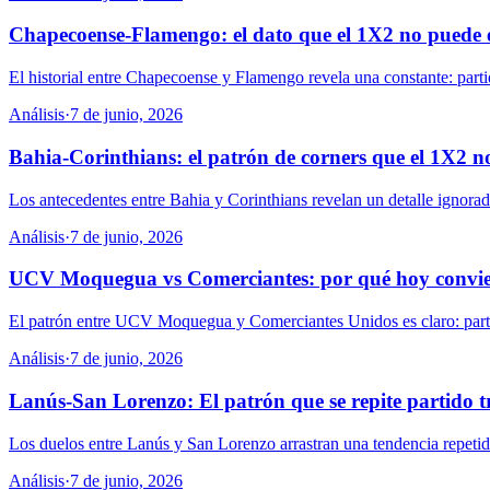
Chapecoense-Flamengo: el dato que el 1X2 no puede 
El historial entre Chapecoense y Flamengo revela una constante: partid
Análisis
·
7 de junio, 2026
Bahia-Corinthians: el patrón de corners que el 1X2 
Los antecedentes entre Bahia y Corinthians revelan un detalle ignorado 
Análisis
·
7 de junio, 2026
UCV Moquegua vs Comerciantes: por qué hoy convien
El patrón entre UCV Moquegua y Comerciantes Unidos es claro: partidos
Análisis
·
7 de junio, 2026
Lanús-San Lorenzo: El patrón que se repite partido t
Los duelos entre Lanús y San Lorenzo arrastran una tendencia repetida
Análisis
·
7 de junio, 2026