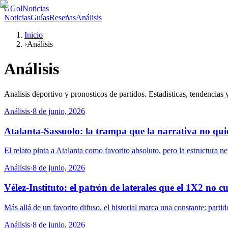
G
GolNoticias
Noticias
Guías
Reseñas
Análisis
Inicio
›
Análisis
Análisis
Analisis deportivo y pronosticos de partidos. Estadisticas, tendencia
Análisis
·
8 de junio, 2026
Atalanta-Sassuolo: la trampa que la narrativa no qui
El relato pinta a Atalanta como favorito absoluto, pero la estructura 
Análisis
·
8 de junio, 2026
Vélez-Instituto: el patrón de laterales que el 1X2 no c
Más allá de un favorito difuso, el historial marca una constante: parti
Análisis
·
8 de junio, 2026