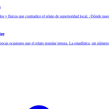
a
os y físicos que contradice el relato de superioridad local. ¿Dónde puede
lee
cas ocasiones que el relato popular ignora. La estadística, sin números