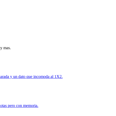
 y mas.
a parada y un dato que incomoda al 1X2.
 cuotas pero con memoria.