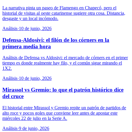
La narrativa pinta un paseo de Flamengo en Chapecó, pero el
historial de visitas al oeste catarinense sugiere otra cosa. Distancia,
desgaste y un local incómodo.
Análisis
·
10 de junio, 2026
Defensa-Aldosivi: el filón de los córners en la
primera media hora
Análisis de Defensa vs Aldosivi: el mercado de córners en el primer
tiempo es donde realmente hay filo, y el común sigue mirando el
1X2.
Análisis
·
10 de junio, 2026
Mirassol vs Gremio: lo que el patrón histórico dice
del cruce
El historial entre Mirassol y Gremio repite un patrón de partidos de
alto roce y pocos goles que conviene leer antes de apostar este
miércoles 22 de julio en la Serie A.
Análisis
·
9 de junio, 2026