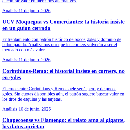
encontrar valor en mercados alternativos.
Análisis
·
11 de junio, 2026
UCV Moquegua vs Comerciantes: la historia insiste
en un guion cerrado
Enfrentamiento con patrón histórico de pocos goles y dominio de
balón parado. Analizamos por qué los corners volverán a ser el
mercado con más valor.
Análisis
·
11 de junio, 2026
Corinthians-Remo: el historial insiste en corners, no
en goles
El cruce entre Corinthians y Remo suele ser áspero y de pocos
goles. Sin cuotas disponibles aún, el patrón sugiere buscar valor en
los tiros de esquina y las tarjetas.
Análisis
·
10 de junio, 2026
Chapecoense vs Flamengo: el relato ama al gigante,
los datos aprietan