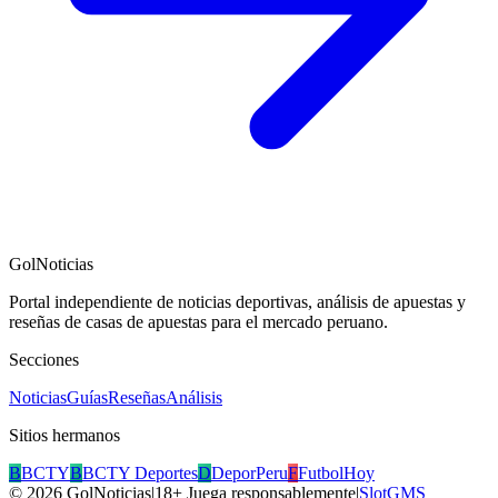
GolNoticias
Portal independiente de noticias deportivas, análisis de apuestas y
reseñas de casas de apuestas para el mercado peruano.
Secciones
Noticias
Guías
Reseñas
Análisis
Sitios hermanos
B
BCTY
B
BCTY Deportes
D
DeporPeru
F
FutbolHoy
©
2026
GolNoticias
|
18+ Juega responsablemente
|
SlotGMS