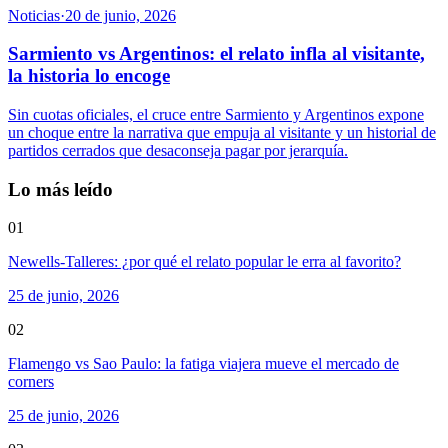
Noticias
·
20 de junio, 2026
Sarmiento vs Argentinos: el relato infla al visitante,
la historia lo encoge
Sin cuotas oficiales, el cruce entre Sarmiento y Argentinos expone
un choque entre la narrativa que empuja al visitante y un historial de
partidos cerrados que desaconseja pagar por jerarquía.
Lo más leído
01
Newells-Talleres: ¿por qué el relato popular le erra al favorito?
25 de junio, 2026
02
Flamengo vs Sao Paulo: la fatiga viajera mueve el mercado de
corners
25 de junio, 2026