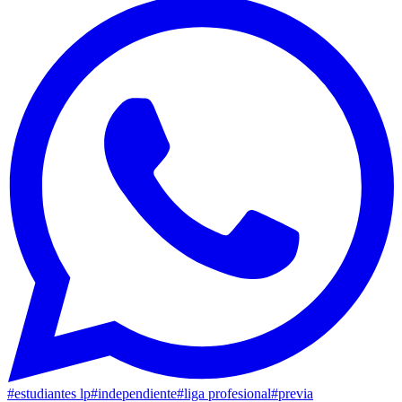
#
estudiantes lp
#
independiente
#
liga profesional
#
previa