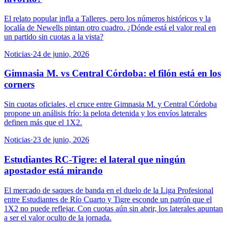
El relato popular infla a Talleres, pero los números históricos y la
localía de Newells pintan otro cuadro. ¿Dónde está el valor real en
un partido sin cuotas a la vista?
Noticias
·
24 de junio, 2026
Gimnasia M. vs Central Córdoba: el filón está en los
corners
Sin cuotas oficiales, el cruce entre Gimnasia M. y Central Córdoba
propone un análisis frío: la pelota detenida y los envíos laterales
definen más que el 1X2.
Noticias
·
23 de junio, 2026
Estudiantes RC-Tigre: el lateral que ningún
apostador está mirando
El mercado de saques de banda en el duelo de la Liga Profesional
entre Estudiantes de Río Cuarto y Tigre esconde un patrón que el
1X2 no puede reflejar. Con cuotas aún sin abrir, los laterales apuntan
a ser el valor oculto de la jornada.