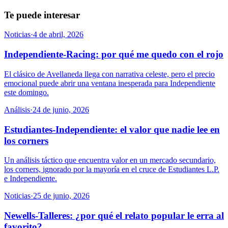
Te puede interesar
Noticias
·
4 de abril, 2026
Independiente-Racing: por qué me quedo con el rojo
El clásico de Avellaneda llega con narrativa celeste, pero el precio
emocional puede abrir una ventana inesperada para Independiente
este domingo.
Análisis
·
24 de junio, 2026
Estudiantes-Independiente: el valor que nadie lee en
los corners
Un análisis táctico que encuentra valor en un mercado secundario,
los corners, ignorado por la mayoría en el cruce de Estudiantes L.P.
e Independiente.
Noticias
·
25 de junio, 2026
Newells-Talleres: ¿por qué el relato popular le erra al
favorito?