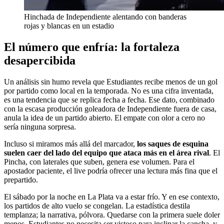
Hinchada de Independiente alentando con banderas
rojas y blancas en un estadio
El número que enfría: la fortaleza
desapercibida
Un análisis sin humo revela que Estudiantes recibe menos de un gol
por partido como local en la temporada. No es una cifra inventada,
es una tendencia que se replica fecha a fecha. Ese dato, combinado
con la escasa producción goleadora de Independiente fuera de casa,
anula la idea de un partido abierto. El empate con olor a cero no
sería ninguna sorpresa.
Incluso si miramos más allá del marcador,
los saques de esquina
suelen caer del lado del equipo que ataca más en el área rival
. El
Pincha, con laterales que suben, genera ese volumen. Para el
apostador paciente, el live podría ofrecer una lectura más fina que el
prepartido.
El sábado por la noche en La Plata va a estar frío. Y en ese contexto,
los partidos de alto vuelo se congelan. La estadística destila
templanza; la narrativa, pólvora. Quedarse con la primera suele doler
menos. Estudiantes no necesita ser vistoso para inclinar la cancha, y