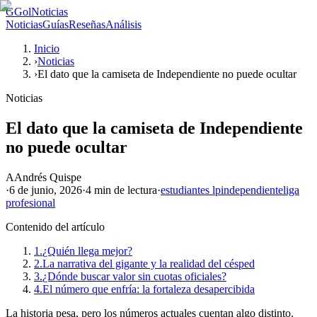
G
GolNoticias
Noticias
Guías
Reseñas
Análisis
Inicio
›
Noticias
›
El dato que la camiseta de Independiente no puede ocultar
Noticias
El dato que la camiseta de Independiente
no puede ocultar
A
Andrés Quispe
·
6 de junio, 2026
·
4 min
de lectura
·
estudiantes lp
independiente
liga
profesional
Contenido del artículo
1.
¿Quién llega mejor?
2.
La narrativa del gigante y la realidad del césped
3.
¿Dónde buscar valor sin cuotas oficiales?
4.
El número que enfría: la fortaleza desapercibida
La historia pesa, pero los números actuales cuentan algo distinto.