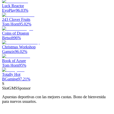
Luck Reactor
EvoPlay
96.03
%
243 Clover Fruits
Tom Horn
95.02
%
Coins of Dragon
Betsoft
96
%
Christmas Workshop
Gamzix
96.02
%
Book of Azure
Tom Horn
95
%
Totally Hot
BGaming
97.21
%
S
SlotGMS
Sponsor
Apuestas deportivas con las mejores cuotas. Bono de bienvenida
para nuevos usuarios.