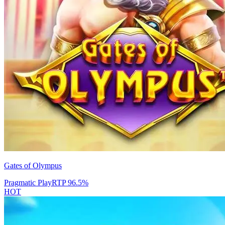
Gates of Olympus
Pragmatic Play
RTP
96.5
%
HOT