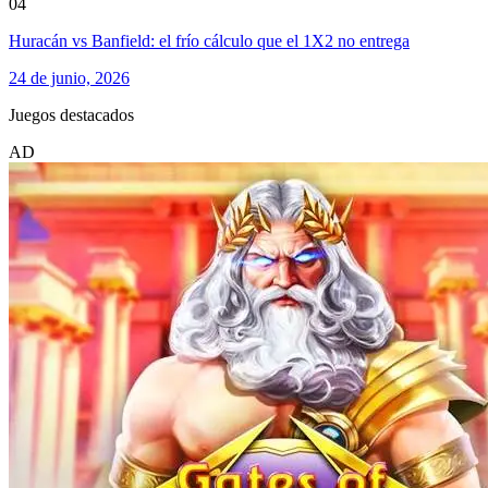
04
Huracán vs Banfield: el frío cálculo que el 1X2 no entrega
24 de junio, 2026
Juegos destacados
AD