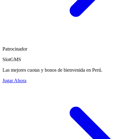
Patrocinador
SlotGMS
Las mejores cuotas y bonos de bienvenida en Perú.
Jugar Ahora