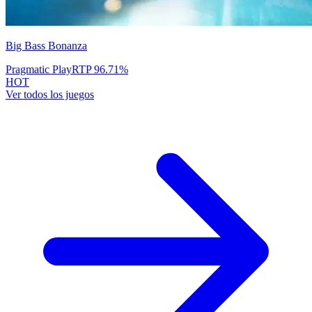
Big Bass Bonanza
Pragmatic Play
RTP
96.71
%
HOT
Ver todos los juegos