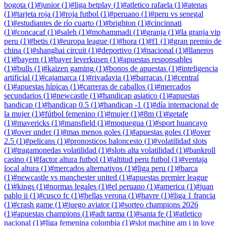
bogota
(
1
)
#
junior
(
1
)
#
liga betplay
(
1
)
#
atletico rafaela
(
1
)
#
atenas
(
1
)
#
tarjeta roja
(
1
)
#
roja futbol
(
1
)
#
peruano
(
1
)
#
peru vs senegal
(
1
)
#
estudiantes de río cuarto
(
1
)
#
brighton
(
1
)
#
cincinnati
(
1
)
#
concacaf
(
1
)
#
saleh
(
1
)
#
mohammadi
(
1
)
#
granja
(
1
)
#
la granja vip
peru
(
1
)
#
betis
(
1
)
#
europa league
(
1
)
#
hora
(
1
)
#
f1
(
1
)
#
gran premio de
china
(
1
)
#
shanghai circuit
(
1
)
#
deportivo
(
1
)
#
nacional
(
1
)
#
llaneros
(
1
)
#
bayern
(
1
)
#
bayer leverkusen
(
1
)
#
apuestas responsables
(
1
)
#
bulls
(
1
)
#
kaizen gaming
(
1
)
#
bonos de apuestas
(
1
)
#
inteligencia
artificial
(
1
)
#
cajamarca
(
1
)
#
rivadavia
(
1
)
#
barracas
(
1
)
#
central
(
1
)
#
apuestas hípicas
(
1
)
#
carreras de caballos
(
1
)
#
mercados
secundarios
(
1
)
#
newcastle
(
1
)
#
handicap asiatico
(
1
)
#
apuestas
handicap
(
1
)
#
handicap 0.5
(
1
)
#
handicap -1
(
1
)
#
día internacional de
la mujer
(
1
)
#
fútbol femenino
(
1
)
#
mujer
(
1
)
#
8m
(
1
)
#
getafe
(
1
)
#
mavericks
(
1
)
#
mansfield
(
1
)
#
moquegua
(
1
)
#
sport huancayo
(
1
)
#
over under
(
1
)
#
mas menos goles
(
1
)
#
apuestas goles
(
1
)
#
over
2.5
(
1
)
#
pelicans
(
1
)
#
pronosticos baloncesto
(
1
)
#
volatilidad slots
(
1
)
#
tragamonedas volatilidad
(
1
)
#
slots alta volatilidad
(
1
)
#
bankroll
casino
(
1
)
#
factor altura futbol
(
1
)
#
altitud peru futbol
(
1
)
#
ventaja
local altura
(
1
)
#
mercados alternativos
(
1
)
#
liga peru
(
1
)
#
barca
(
1
)
#
newcastle vs manchester united
(
1
)
#
apuestas premier league
(
1
)
#
kings
(
1
)
#
normas legales
(
1
)
#
el peruano
(
1
)
#
america
(
1
)
#
juan
pablo ii
(
1
)
#
cusco fc
(
1
)
#
hellas verona
(
1
)
#
havre
(
1
)
#
liga 1 francia
(
1
)
#
crash game
(
1
)
#
juego aviator
(
1
)
#
sorteo champions 2026
(
1
)
#
apuestas champions
(
1
)
#
adt tarma
(
1
)
#
santa fe
(
1
)
#
atletico
nacional
(
1
)
#
liga femenina colombia
(
1
)
#
slot machine am i in love