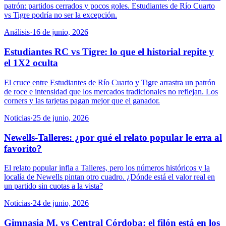
patrón: partidos cerrados y pocos goles. Estudiantes de Río Cuarto
vs Tigre podría no ser la excepción.
Análisis
·
16 de junio, 2026
Estudiantes RC vs Tigre: lo que el historial repite y
el 1X2 oculta
El cruce entre Estudiantes de Río Cuarto y Tigre arrastra un patrón
de roce e intensidad que los mercados tradicionales no reflejan. Los
corners y las tarjetas pagan mejor que el ganador.
Noticias
·
25 de junio, 2026
Newells-Talleres: ¿por qué el relato popular le erra al
favorito?
El relato popular infla a Talleres, pero los números históricos y la
localía de Newells pintan otro cuadro. ¿Dónde está el valor real en
un partido sin cuotas a la vista?
Noticias
·
24 de junio, 2026
Gimnasia M. vs Central Córdoba: el filón está en los