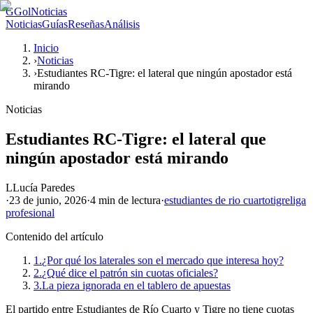
G
GolNoticias
Noticias
Guías
Reseñas
Análisis
Inicio
›
Noticias
›
Estudiantes RC-Tigre: el lateral que ningún apostador está
mirando
Noticias
Estudiantes RC-Tigre: el lateral que
ningún apostador está mirando
L
Lucía Paredes
·
23 de junio, 2026
·
4 min
de lectura
·
estudiantes de rio cuarto
tigre
liga
profesional
Contenido del artículo
1.
¿Por qué los laterales son el mercado que interesa hoy?
2.
¿Qué dice el patrón sin cuotas oficiales?
3.
La pieza ignorada en el tablero de apuestas
El partido entre Estudiantes de Río Cuarto y Tigre no tiene cuotas