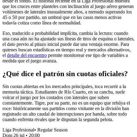
desde el fondo. El historial reciente en la Liga Profesional muestra
que los cruces entre planteles con inclinación al juego aéreo generan
volúmenes de laterales inusualmente altos, a menudo superando los
45 o 50 por partido, un umbral que en las casas menos activas
todavía cotiza como línea de normalidad.
Eso, traducido a probabilidad implícita, cambia la lectura: cuando
una casa aún no ha ajustado sus líneas de tiros de esquina o laterales,
el dato previo al pitazo inicial puede dar una ventaja enorme. Para
quienes buscan estadísticas en tiempo real y mercados alternativos,
el
detalle del encuentro
permite monitorear ese tipo de variables a
medida que el juego avanza.
¿Qué dice el patrón sin cuotas oficiales?
Sin cuotas abiertas en los mercados principales, toca recurrir a la
memoria táctica. Estudiantes de Río Cuarto, en su cancha, suele
volcar el juego por los costados con laterales que suben
constantemente. Tigre, por su parte, no es un equipo que rehúya el
roce: históricamente sus partidos como visitante en la división han
registrado un alto caudal de interrupciones por banda, sobre todo
cuando enfrenta rivales que le disputan la segunda pelota.
Liga Profesional
•
Regular Season
Dom 26 jul
•
20:00