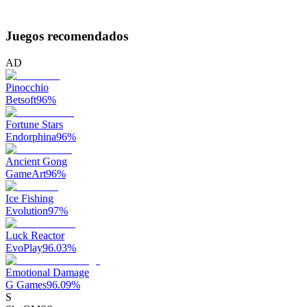
Juegos recomendados
AD
Pinocchio
Betsoft
96
%
Fortune Stars
Endorphina
96
%
Ancient Gong
GameArt
96
%
Ice Fishing
Evolution
97
%
Luck Reactor
EvoPlay
96.03
%
Emotional Damage
G Games
96.09
%
S