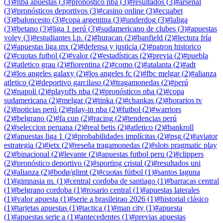
(
3
)
#
nba apuestas
(
3
)
#
pronóstico nba
(
3
)
#
resultados
(
3
)
#
arsenal
(
3
)
#
pronósticos deportivos
(
3
)
#
casino online
(
3
)
#
ecuabet
(
3
)
#
baloncesto
(
3
)
#
copa argentina
(
3
)
#
underdog
(
3
)
#
laliga
(
3
)
#
betano
(
3
)
#
liga 1 perú
(
3
)
#
sudamericano de clubes
(
3
)
#
apuestas
voley
(
3
)
#
estudiantes l.p.
(
2
)
#
huracan
(
2
)
#
banfield
(
2
)
#
lectura fría
(
2
)
#
apuestas liga mx
(
2
)
#
defensa y justicia
(
2
)
#
patron historico
(
2
)
#
cuotas futbol
(
2
)
#
valor
(
2
)
#
estadísticas
(
2
)
#
previa
(
2
)
#
puebla
(
2
)
#
atletico grau
(
2
)
#
fiorentina
(
2
)
#
como
(
2
)
#
atalanta
(
2
)
#
adt
(
2
)
#
los angeles galaxy
(
2
)
#
los angeles fc
(
2
)
#
fbc melgar
(
2
)
#
alianza
atletico
(
2
)
#
deportivo garcilaso
(
2
)
#
tragamonedas
(
2
)
#
perú
(
2
)
#
napoli
(
2
)
#
playoffs nba
(
2
)
#
pronósticos nba
(
2
)
#
copa
sudamericana
(
2
)
#
melgar
(
2
)
#
tinka
(
2
)
#
chankas
(
2
)
#
horarios tv
(
2
)
#
noticias perú
(
2
)
#
play-in nba
(
2
)
#
futbol
(
2
)
#
warriors
(
2
)
#
belgrano
(
2
)
#
fa cup
(
2
)
#
racing
(
2
)
#
tendencias perú
(
2
)
#
seleccion peruana
(
2
)
#
real betis
(
2
)
#
atletico
(
2
)
#
bankroll
(
2
)
#
apuestas liga 1
(
2
)
#
probabilidades implícitas
(
2
)
#
psg
(
2
)
#
aviator
estrategia
(
2
)
#
jetx
(
2
)
#
reseña tragamonedas
(
2
)
#
slots pragmatic play
(
2
)
#
binacional
(
2
)
#
levante
(
2
)
#
apuestas futbol peru
(
2
)
#
clippers
(
2
)
#
pronóstico deportivo
(
2
)
#
sporting cristal
(
2
)
#
resultados uni
(
2
)
#
alianza
(
2
)
#
bodø/glimt
(
2
)
#
cuotas fútbol
(
1
)
#
santos laguna
(
1
)
#
gimnasia m.
(
1
)
#
central cordoba de santiago
(
1
)
#
barracas central
(
1
)
#
belgrano cordoba
(
1
)
#
rosario central
(
1
)
#
apuestas laterales
(
1
)
#
valor apuesta
(
1
)
#
serie a brasileirao 2026
(
1
)
#
historial clásico
(
1
)
#
tarjetas apuestas
(
1
)
#
tactica
(
1
)
#
man city
(
1
)
#
apuesta
(
1
)
#
apuestas serie a
(
1
)
#
antecedentes
(
1
)
#
previas apuestas