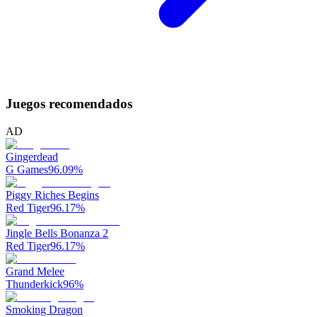
Juegos recomendados
AD
Gingerdead
G Games
96.09
%
Piggy Riches Begins
Red Tiger
96.17
%
Jingle Bells Bonanza 2
Red Tiger
96.17
%
Grand Melee
Thunderkick
96
%
Smoking Dragon