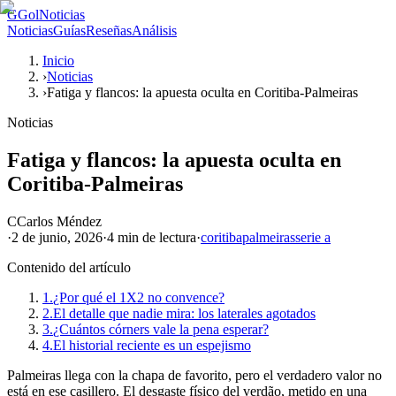
G
GolNoticias
Noticias
Guías
Reseñas
Análisis
Inicio
›
Noticias
›
Fatiga y flancos: la apuesta oculta en Coritiba-Palmeiras
Noticias
Fatiga y flancos: la apuesta oculta en
Coritiba-Palmeiras
C
Carlos Méndez
·
2 de junio, 2026
·
4 min
de lectura
·
coritiba
palmeiras
serie a
Contenido del artículo
1.
¿Por qué el 1X2 no convence?
2.
El detalle que nadie mira: los laterales agotados
3.
¿Cuántos córners vale la pena esperar?
4.
El historial reciente es un espejismo
Palmeiras llega con la chapa de favorito, pero el verdadero valor no
está en ese casillero. El desgaste físico del verdão, metido en una