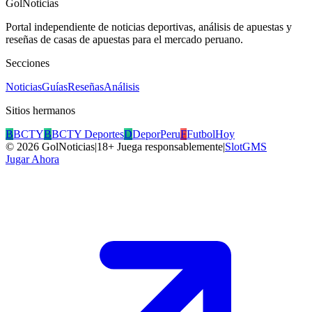
GolNoticias
Portal independiente de noticias deportivas, análisis de apuestas y
reseñas de casas de apuestas para el mercado peruano.
Secciones
Noticias
Guías
Reseñas
Análisis
Sitios hermanos
B
BCTY
B
BCTY Deportes
D
DeporPeru
F
FutbolHoy
©
2026
GolNoticias
|
18+ Juega responsablemente
|
SlotGMS
Jugar Ahora