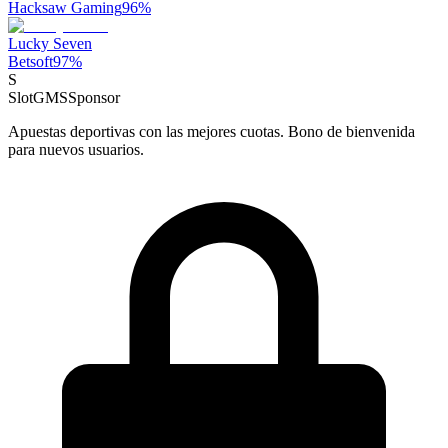
Hacksaw Gaming
96
%
Lucky Seven
Betsoft
97
%
S
SlotGMS
Sponsor
Apuestas deportivas con las mejores cuotas. Bono de bienvenida
para nuevos usuarios.