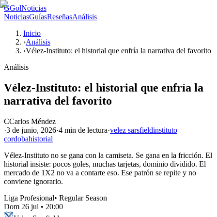
G
GolNoticias
Noticias
Guías
Reseñas
Análisis
Inicio
›
Análisis
›
Vélez-Instituto: el historial que enfría la narrativa del favorito
Análisis
Vélez-Instituto: el historial que enfría la
narrativa del favorito
C
Carlos Méndez
·
3 de junio, 2026
·
4 min
de lectura
·
velez sarsfield
instituto
cordoba
historial
Vélez-Instituto no se gana con la camiseta. Se gana en la fricción. El
historial insiste: pocos goles, muchas tarjetas, dominio dividido. El
mercado de 1X2 no va a contarte eso. Ese patrón se repite y no
conviene ignorarlo.
Liga Profesional
•
Regular Season
Dom 26 jul
•
20:00