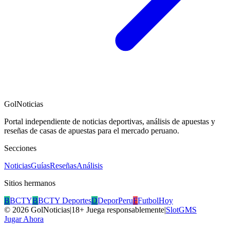
GolNoticias
Portal independiente de noticias deportivas, análisis de apuestas y
reseñas de casas de apuestas para el mercado peruano.
Secciones
Noticias
Guías
Reseñas
Análisis
Sitios hermanos
B
BCTY
B
BCTY Deportes
D
DeporPeru
F
FutbolHoy
©
2026
GolNoticias
|
18+ Juega responsablemente
|
SlotGMS
Jugar Ahora