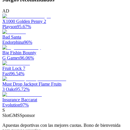
AD
X1000 Golden Penny 2
Playson
95.67
%
Bad Santa
Endorphina
96
%
Big Fishin Bounty
G Games
96.06
%
Fruit Lock 7
Fazi
96.54
%
Must Drop Jackpot Flame Fruits
3 Oaks
95.72
%
Insurance Baccarat
Evolution
97
%
S
SlotGMS
Sponsor
Apuestas deportivas con las mejores cuotas. Bono de bienvenida