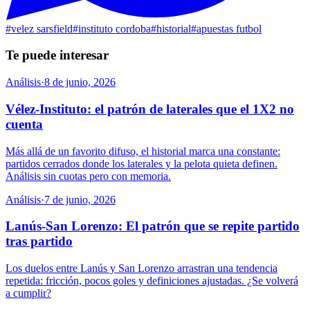
#
velez sarsfield
#
instituto cordoba
#
historial
#
apuestas futbol
Te puede interesar
Análisis
·
8 de junio, 2026
Vélez-Instituto: el patrón de laterales que el 1X2 no
cuenta
Más allá de un favorito difuso, el historial marca una constante:
partidos cerrados donde los laterales y la pelota quieta definen.
Análisis sin cuotas pero con memoria.
Análisis
·
7 de junio, 2026
Lanús-San Lorenzo: El patrón que se repite partido
tras partido
Los duelos entre Lanús y San Lorenzo arrastran una tendencia
repetida: fricción, pocos goles y definiciones ajustadas. ¿Se volverá
a cumplir?