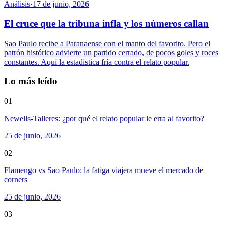
Análisis
·
17 de junio, 2026
El cruce que la tribuna infla y los números callan
Sao Paulo recibe a Paranaense con el manto del favorito. Pero el
patrón histórico advierte un partido cerrado, de pocos goles y roces
constantes. Aquí la estadística fría contra el relato popular.
Lo más leído
01
Newells-Talleres: ¿por qué el relato popular le erra al favorito?
25 de junio, 2026
02
Flamengo vs Sao Paulo: la fatiga viajera mueve el mercado de
corners
25 de junio, 2026
03