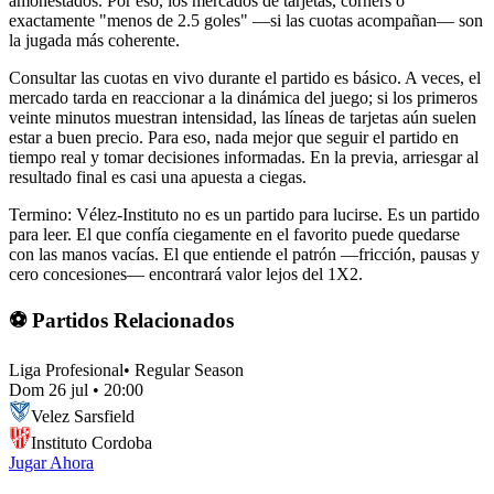
amonestados. Por eso, los mercados de tarjetas, córners o
exactamente "menos de 2.5 goles" —si las cuotas acompañan— son
la jugada más coherente.
Consultar las cuotas en vivo durante el partido es básico. A veces, el
mercado tarda en reaccionar a la dinámica del juego; si los primeros
veinte minutos muestran intensidad, las líneas de tarjetas aún suelen
estar a buen precio. Para eso, nada mejor que seguir el partido en
tiempo real y tomar decisiones informadas. En la previa, arriesgar al
resultado final es casi una apuesta a ciegas.
Termino: Vélez-Instituto no es un partido para lucirse. Es un partido
para leer. El que confía ciegamente en el favorito puede quedarse
con las manos vacías. El que entiende el patrón —fricción, pausas y
cero concesiones— encontrará valor lejos del 1X2.
⚽ Partidos Relacionados
Liga Profesional
•
Regular Season
Dom 26 jul
•
20:00
Velez Sarsfield
Instituto Cordoba
Jugar Ahora