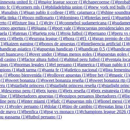
innesota united fc
(
1
)
#
major league soccer
(
1
)
#
chapecoense
(
1
)
#
probab
nto fc
(
1
)
#
corners mls
(
1
)
#
philadelphia union
(
1
)
#
new york red bulls
(
1
)
#
analisis
(
1
)
#
juan pablo ii college
(
1
)
#
fc cajamarca
(
1
)
#
shine soundtr
)
#
la tinka
(
1
)
#
pozo millonario
(
1
)
#
domingo
(
1
)
#
loterías perú
(
1
)
#
partid
erto
(
1
)
#
fixture liga 1
(
1
)
#
city
(
1
)
#
conmebol sudamericana
(
1
)
#
sudamer
orneo apertura
(
1
)
#
tijuana
(
1
)
#
port vale
(
1
)
#
encuestas presidenciales pe
faela
(
1
)
#
atenas
(
1
)
#
tarjeta roja
(
1
)
#
roja futbol
(
1
)
#
peruano
(
1
)
#
peru vs 
peru
(
1
)
#
betis
(
1
)
#
europa league
(
1
)
#
hora
(
1
)
#
f1
(
1
)
#
gran premio de ch
(
1
)
#
kaizen gaming
(
1
)
#
bonos de apuestas
(
1
)
#
inteligencia artificial
(
1
)
#
handicap asiatico
(
1
)
#
apuestas handicap
(
1
)
#
handicap 0.5
(
1
)
#
handicap
ort huancayo
(
1
)
#
over under
(
1
)
#
mas menos goles
(
1
)
#
apuestas goles
(
ll casino
(
1
)
#
factor altura futbol
(
1
)
#
altitud peru futbol
(
1
)
#
ventaja loca
kings
(
1
)
#
normas legales
(
1
)
#
el peruano
(
1
)
#
america
(
1
)
#
juan pablo ii
(
mpions
(
1
)
#
adt tarma
(
1
)
#
santa fe
(
1
)
#
atletico nacional
(
1
)
#
liga femenin
as
(
1
)
#
bono bienvenida
(
1
)
#
rollover apuestas
(
1
)
#
free bet
(
1
)
#
magic
(
1
)
(
1
)
#
sweet bonanza
(
1
)
#
sweet bonanza reseña
(
1
)
#
sweet bonanza rtp
(
eru
(
1
)
#
starlight princess
(
1
)
#
starlight princess reseña
(
1
)
#
starlight princ
1
)
#
descenso peru
(
1
)
#
jetx juego
(
1
)
#
jetx reseña
(
1
)
#
jetx estrategia
(
1
)
#
o
line
(
1
)
#
libertadores apuestas
(
1
)
#
equipos peruanos libertadores
(
1
)
#
li
ine peru
(
1
)
#
inter miami
(
1
)
#
lafc
(
1
)
#
apuestas mls
(
1
)
#
lionel messi
(
1
)
ey
(
1
)
#
voley peruano
(
1
)
#
dolar
(
1
)
#
tipo de cambio
(
1
)
#
regatas lima
(
1
)
 de mayo
(
1
)
#
benfica
(
1
)
#
psg vs monaco
(
1
)
#
champions league 2026
(
ou gassama
(
1
)
#
futbol peruano
(
1
)