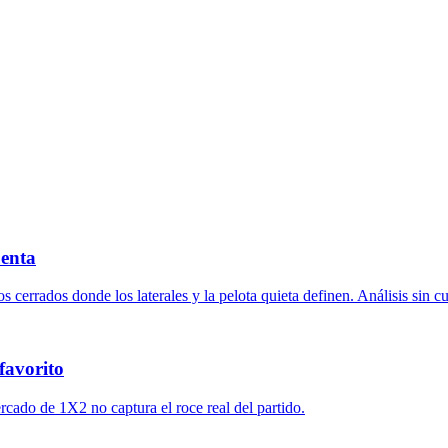
uenta
dos cerrados donde los laterales y la pelota quieta definen. Análisis sin
 favorito
ercado de 1X2 no captura el roce real del partido.