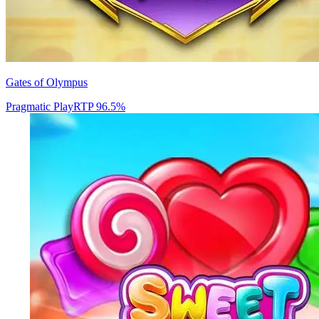
Gates of Olympus
Pragmatic Play
RTP
96.5
%