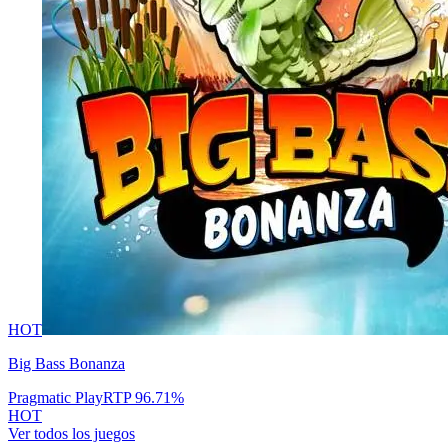
HOT
Big Bass Bonanza
Pragmatic Play
RTP
96.71
%
HOT
Ver todos los juegos