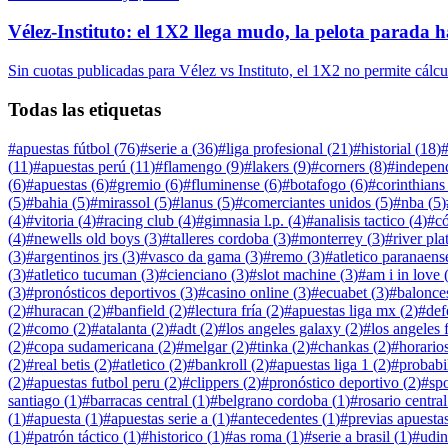
Vélez-Instituto: el 1X2 llega mudo, la pelota parada 
Sin cuotas publicadas para Vélez vs Instituto, el 1X2 no permite cálcul
Todas las etiquetas
#
apuestas fútbol
(
76
)
#
serie a
(
36
)
#
liga profesional
(
21
)
#
historial
(
18
)
(
11
)
#
apuestas perú
(
11
)
#
flamengo
(
9
)
#
lakers
(
9
)
#
corners
(
8
)
#
indepen
(
6
)
#
apuestas
(
6
)
#
gremio
(
6
)
#
fluminense
(
6
)
#
botafogo
(
6
)
#
corinthians
(
5
)
#
bahia
(
5
)
#
mirassol
(
5
)
#
lanus
(
5
)
#
comerciantes unidos
(
5
)
#
nba
(
5
)
(
4
)
#
vitoria
(
4
)
#
racing club
(
4
)
#
gimnasia l.p.
(
4
)
#
analisis tactico
(
4
)
#
c
(
4
)
#
newells old boys
(
3
)
#
talleres cordoba
(
3
)
#
monterrey
(
3
)
#
river pla
(
3
)
#
argentinos jrs
(
3
)
#
vasco da gama
(
3
)
#
remo
(
3
)
#
atletico paranaens
(
3
)
#
atletico tucuman
(
3
)
#
cienciano
(
3
)
#
slot machine
(
3
)
#
am i in love
(
3
)
#
pronósticos deportivos
(
3
)
#
casino online
(
3
)
#
ecuabet
(
3
)
#
balonce
(
2
)
#
huracan
(
2
)
#
banfield
(
2
)
#
lectura fría
(
2
)
#
apuestas liga mx
(
2
)
#
def
(
2
)
#
como
(
2
)
#
atalanta
(
2
)
#
adt
(
2
)
#
los angeles galaxy
(
2
)
#
los angeles 
(
2
)
#
copa sudamericana
(
2
)
#
melgar
(
2
)
#
tinka
(
2
)
#
chankas
(
2
)
#
horarios
(
2
)
#
real betis
(
2
)
#
atletico
(
2
)
#
bankroll
(
2
)
#
apuestas liga 1
(
2
)
#
probabi
(
2
)
#
apuestas futbol peru
(
2
)
#
clippers
(
2
)
#
pronóstico deportivo
(
2
)
#
spo
santiago
(
1
)
#
barracas central
(
1
)
#
belgrano cordoba
(
1
)
#
rosario central
(
1
)
#
apuesta
(
1
)
#
apuestas serie a
(
1
)
#
antecedentes
(
1
)
#
previas apuesta
(
1
)
#
patrón táctico
(
1
)
#
historico
(
1
)
#
as roma
(
1
)
#
serie a brasil
(
1
)
#
udin