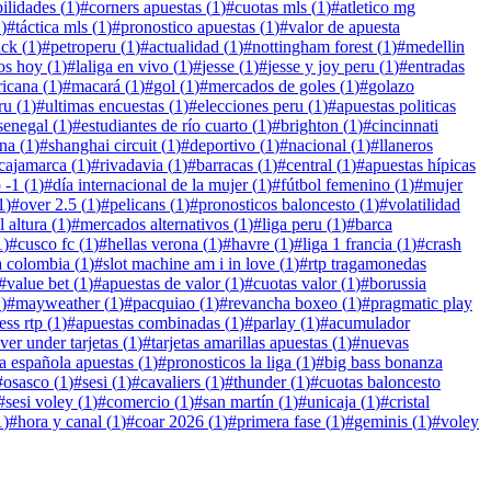
ilidades
(
1
)
#
corners apuestas
(
1
)
#
cuotas mls
(
1
)
#
atletico mg
1
)
#
táctica mls
(
1
)
#
pronostico apuestas
(
1
)
#
valor de apuesta
ack
(
1
)
#
petroperu
(
1
)
#
actualidad
(
1
)
#
nottingham forest
(
1
)
#
medellin
os hoy
(
1
)
#
laliga en vivo
(
1
)
#
jesse
(
1
)
#
jesse y joy peru
(
1
)
#
entradas
icana
(
1
)
#
macará
(
1
)
#
gol
(
1
)
#
mercados de goles
(
1
)
#
golazo
ru
(
1
)
#
ultimas encuestas
(
1
)
#
elecciones peru
(
1
)
#
apuestas politicas
senegal
(
1
)
#
estudiantes de río cuarto
(
1
)
#
brighton
(
1
)
#
cincinnati
ina
(
1
)
#
shanghai circuit
(
1
)
#
deportivo
(
1
)
#
nacional
(
1
)
#
llaneros
cajamarca
(
1
)
#
rivadavia
(
1
)
#
barracas
(
1
)
#
central
(
1
)
#
apuestas hípicas
 -1
(
1
)
#
día internacional de la mujer
(
1
)
#
fútbol femenino
(
1
)
#
mujer
1
)
#
over 2.5
(
1
)
#
pelicans
(
1
)
#
pronosticos baloncesto
(
1
)
#
volatilidad
l altura
(
1
)
#
mercados alternativos
(
1
)
#
liga peru
(
1
)
#
barca
1
)
#
cusco fc
(
1
)
#
hellas verona
(
1
)
#
havre
(
1
)
#
liga 1 francia
(
1
)
#
crash
a colombia
(
1
)
#
slot machine am i in love
(
1
)
#
rtp tragamonedas
#
value bet
(
1
)
#
apuestas de valor
(
1
)
#
cuotas valor
(
1
)
#
borussia
1
)
#
mayweather
(
1
)
#
pacquiao
(
1
)
#
revancha boxeo
(
1
)
#
pragmatic play
ess rtp
(
1
)
#
apuestas combinadas
(
1
)
#
parlay
(
1
)
#
acumulador
ver under tarjetas
(
1
)
#
tarjetas amarillas apuestas
(
1
)
#
nuevas
ga española apuestas
(
1
)
#
pronosticos la liga
(
1
)
#
big bass bonanza
#
osasco
(
1
)
#
sesi
(
1
)
#
cavaliers
(
1
)
#
thunder
(
1
)
#
cuotas baloncesto
#
sesi voley
(
1
)
#
comercio
(
1
)
#
san martín
(
1
)
#
unicaja
(
1
)
#
cristal
1
)
#
hora y canal
(
1
)
#
coar 2026
(
1
)
#
primera fase
(
1
)
#
geminis
(
1
)
#
voley