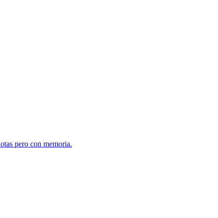
 cuotas pero con memoria.