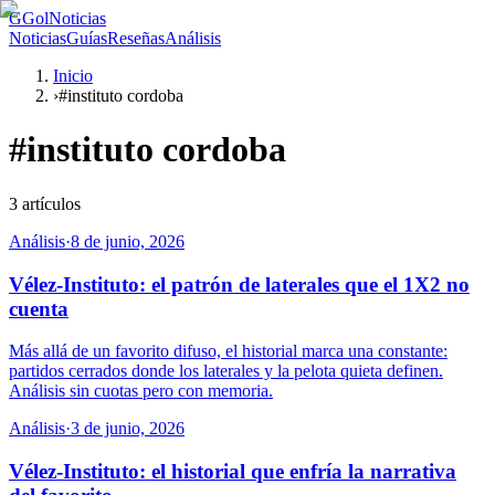
G
GolNoticias
Noticias
Guías
Reseñas
Análisis
Inicio
›
#instituto cordoba
#
instituto cordoba
3
artículos
Análisis
·
8 de junio, 2026
Vélez-Instituto: el patrón de laterales que el 1X2 no
cuenta
Más allá de un favorito difuso, el historial marca una constante:
partidos cerrados donde los laterales y la pelota quieta definen.
Análisis sin cuotas pero con memoria.
Análisis
·
3 de junio, 2026
Vélez-Instituto: el historial que enfría la narrativa