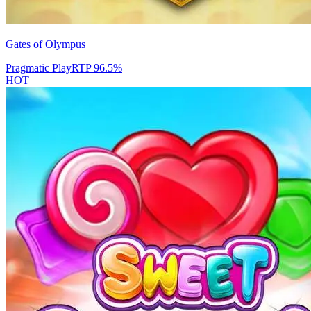
Gates of Olympus
Pragmatic Play
RTP
96.5
%
HOT