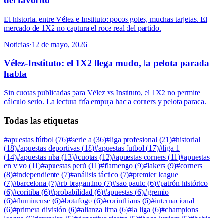
del favorito
El historial entre Vélez e Instituto: pocos goles, muchas tarjetas. El
mercado de 1X2 no captura el roce real del partido.
Noticias
·
12 de mayo, 2026
Vélez-Instituto: el 1X2 llega mudo, la pelota parada
habla
Sin cuotas publicadas para Vélez vs Instituto, el 1X2 no permite
cálculo serio. La lectura fría empuja hacia corners y pelota parada.
Todas las etiquetas
#
apuestas fútbol
(
76
)
#
serie a
(
36
)
#
liga profesional
(
21
)
#
historial
(
18
)
#
apuestas deportivas
(
18
)
#
apuestas futbol
(
17
)
#
liga 1
(
14
)
#
apuestas nba
(
13
)
#
cuotas
(
12
)
#
apuestas corners
(
11
)
#
apuestas
en vivo
(
11
)
#
apuestas perú
(
11
)
#
flamengo
(
9
)
#
lakers
(
9
)
#
corners
(
8
)
#
independiente
(
7
)
#
análisis táctico
(
7
)
#
premier league
(
7
)
#
barcelona
(
7
)
#
rb bragantino
(
7
)
#
sao paulo
(
6
)
#
patrón histórico
(
6
)
#
coritiba
(
6
)
#
probabilidad
(
6
)
#
apuestas
(
6
)
#
gremio
(
6
)
#
fluminense
(
6
)
#
botafogo
(
6
)
#
corinthians
(
6
)
#
internacional
(
6
)
#
primera división
(
6
)
#
alianza lima
(
6
)
#
la liga
(
6
)
#
champions