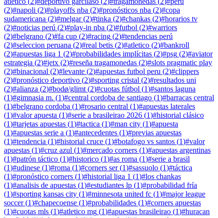
atletico
(
2
)
#
deportivo garcilaso
(
2
)
#
tragamonedas
(
2
)
#
perú
(
2
)
#
napoli
(
2
)
#
playoffs nba
(
2
)
#
pronósticos nba
(
2
)
#
copa
sudamericana
(
2
)
#
melgar
(
2
)
#
tinka
(
2
)
#
chankas
(
2
)
#
horarios tv
(
2
)
#
noticias perú
(
2
)
#
play-in nba
(
2
)
#
futbol
(
2
)
#
warriors
(
2
)
#
belgrano
(
2
)
#
fa cup
(
2
)
#
racing
(
2
)
#
tendencias perú
(
2
)
#
seleccion peruana
(
2
)
#
real betis
(
2
)
#
atletico
(
2
)
#
bankroll
(
2
)
#
apuestas liga 1
(
2
)
#
probabilidades implícitas
(
2
)
#
psg
(
2
)
#
aviator
estrategia
(
2
)
#
jetx
(
2
)
#
reseña tragamonedas
(
2
)
#
slots pragmatic play
(
2
)
#
binacional
(
2
)
#
levante
(
2
)
#
apuestas futbol peru
(
2
)
#
clippers
(
2
)
#
pronóstico deportivo
(
2
)
#
sporting cristal
(
2
)
#
resultados uni
(
2
)
#
alianza
(
2
)
#
bodø/glimt
(
2
)
#
cuotas fútbol
(
1
)
#
santos laguna
(
1
)
#
gimnasia m.
(
1
)
#
central cordoba de santiago
(
1
)
#
barracas central
(
1
)
#
belgrano cordoba
(
1
)
#
rosario central
(
1
)
#
apuestas laterales
(
1
)
#
valor apuesta
(
1
)
#
serie a brasileirao 2026
(
1
)
#
historial clásico
(
1
)
#
tarjetas apuestas
(
1
)
#
tactica
(
1
)
#
man city
(
1
)
#
apuesta
(
1
)
#
apuestas serie a
(
1
)
#
antecedentes
(
1
)
#
previas apuestas
(
1
)
#
tendencia
(
1
)
#
historial cruce
(
1
)
#
botafogo vs santos
(
1
)
#
valor
apuestas
(
1
)
#
cruz azul
(
1
)
#
mercado corners
(
1
)
#
apuestas argentinas
(
1
)
#
patrón táctico
(
1
)
#
historico
(
1
)
#
as roma
(
1
)
#
serie a brasil
(
1
)
#
udinese
(
1
)
#
roma
(
1
)
#
corners ser
(
1
)
#
sassuolo
(
1
)
#
táctica
(
1
)
#
pronóstico corners
(
1
)
#
historial liga 1
(
1
)
#
los chankas
(
1
)
#
analisis de apuestas
(
1
)
#
estudiantes lp
(
1
)
#
probabilidad fría
(
1
)
#
sporting kansas city
(
1
)
#
minnesota united fc
(
1
)
#
major league
soccer
(
1
)
#
chapecoense
(
1
)
#
probabilidades
(
1
)
#
corners apuestas
(
1
)
#
cuotas mls
(
1
)
#
atletico mg
(
1
)
#
apuestas brasileirao
(
1
)
#
huracan