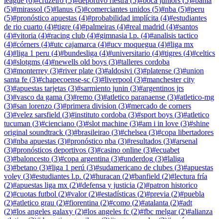
league
(
6
)
#
cruzeiro
(
5
)
#
deportivo riestra
(
5
)
#
boca juniors
(
5
)
#
bahia
(
5
)
#
mirassol
(
5
)
#
lanus
(
5
)
#
comerciantes unidos
(
5
)
#
nba
(
5
)
#
peru
(
5
)
#
pronóstico apuestas
(
4
)
#
probabilidad implícita
(
4
)
#
estudiantes
de rio cuarto
(
4
)
#
tigre
(
4
)
#
palmeiras
(
4
)
#
real madrid
(
4
)
#
santos
(
4
)
#
vitoria
(
4
)
#
racing club
(
4
)
#
gimnasia l.p.
(
4
)
#
analisis tactico
(
4
)
#
córners
(
4
)
#
utc cajamarca
(
4
)
#
ucv moquegua
(
4
)
#
liga mx
(
4
)
#
liga 1 peru
(
4
)
#
bundesliga
(
4
)
#
universitario
(
4
)
#
tigres
(
4
)
#
celtics
(
4
)
#
slotgms
(
4
)
#
newells old boys
(
3
)
#
talleres cordoba
(
3
)
#
monterrey
(
3
)
#
river plate
(
3
)
#
aldosivi
(
3
)
#
platense
(
3
)
#
union
santa fe
(
3
)
#
chapecoense-sc
(
3
)
#
liverpool
(
3
)
#
manchester city
(
3
)
#
apuestas tarjetas
(
3
)
#
sarmiento junin
(
3
)
#
argentinos jrs
(
3
)
#
vasco da gama
(
3
)
#
remo
(
3
)
#
atletico paranaense
(
3
)
#
atletico-mg
(
3
)
#
san lorenzo
(
3
)
#
primera division
(
3
)
#
mercado de corners
(
3
)
#
velez sarsfield
(
3
)
#
instituto cordoba
(
3
)
#
sport boys
(
3
)
#
atletico
tucuman
(
3
)
#
cienciano
(
3
)
#
slot machine
(
3
)
#
am i in love
(
3
)
#
shine
original soundtrack
(
3
)
#
brasileirao
(
3
)
#
chelsea
(
3
)
#
copa libertadores
(
3
)
#
nba apuestas
(
3
)
#
pronóstico nba
(
3
)
#
resultados
(
3
)
#
arsenal
(
3
)
#
pronósticos deportivos
(
3
)
#
casino online
(
3
)
#
ecuabet
(
3
)
#
baloncesto
(
3
)
#
copa argentina
(
3
)
#
underdog
(
3
)
#
laliga
(
3
)
#
betano
(
3
)
#
liga 1 perú
(
3
)
#
sudamericano de clubes
(
3
)
#
apuestas
voley
(
3
)
#
estudiantes l.p.
(
2
)
#
huracan
(
2
)
#
banfield
(
2
)
#
lectura fría
(
2
)
#
apuestas liga mx
(
2
)
#
defensa y justicia
(
2
)
#
patron historico
(
2
)
#
cuotas futbol
(
2
)
#
valor
(
2
)
#
estadísticas
(
2
)
#
previa
(
2
)
#
puebla
(
2
)
#
atletico grau
(
2
)
#
fiorentina
(
2
)
#
como
(
2
)
#
atalanta
(
2
)
#
adt
(
2
)
#
los angeles galaxy
(
2
)
#
los angeles fc
(
2
)
#
fbc melgar
(
2
)
#
alianza