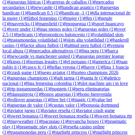
(
1
)
#
apuestas hípicas
(
1
)
#
carreras de caballos
(
1
)
#
mercados
secundarios
(
1
)
#
newcastle
(
1
)
#
handicap asiatico
(
1
)
#
apuestas
handicap
(
1
)
#
handicap 0.5
(
1
)
#
handicap -1
(
1
)
#
día internacional de
la mujer
(
1
)
#
fútbol femenino
(
1
)
#
mujer
(
1
)
#
8m
(
1
)
#
getafe
(
1
)
#
mavericks
(
1
)
#
mansfield
(
1
)
#
moquegua
(
1
)
#
sport huancayo
(
1
)
#
over under
(
1
)
#
mas menos goles
(
1
)
#
apuestas goles
(
1
)
#
over
2.5
(
1
)
#
pelicans
(
1
)
#
pronosticos baloncesto
(
1
)
#
volatilidad slots
(
1
)
#
tragamonedas volatilidad
(
1
)
#
slots alta volatilidad
(
1
)
#
bankroll
casino
(
1
)
#
factor altura futbol
(
1
)
#
altitud peru futbol
(
1
)
#
ventaja
local altura
(
1
)
#
mercados alternativos
(
1
)
#
liga peru
(
1
)
#
barca
(
1
)
#
newcastle vs manchester united
(
1
)
#
apuestas premier league
(
1
)
#
kings
(
1
)
#
normas legales
(
1
)
#
el peruano
(
1
)
#
america
(
1
)
#
juan
pablo ii
(
1
)
#
cusco fc
(
1
)
#
hellas verona
(
1
)
#
havre
(
1
)
#
liga 1 francia
(
1
)
#
crash game
(
1
)
#
juego aviator
(
1
)
#
sorteo champions 2026
(
1
)
#
apuestas champions
(
1
)
#
adt tarma
(
1
)
#
santa fe
(
1
)
#
atletico
nacional
(
1
)
#
liga femenina colombia
(
1
)
#
slot machine am i in love
(
1
)
#
rtp tragamonedas
(
1
)
#
nuggets
(
1
)
#
peru eliminatorias
(
1
)
#
blanquirroja
(
1
)
#
bonos apuestas
(
1
)
#
bono bienvenida
(
1
)
#
rollover apuestas
(
1
)
#
free bet
(
1
)
#
magic
(
1
)
#
value bet
(
1
)
#
apuestas de valor
(
1
)
#
cuotas valor
(
1
)
#
borussia dortmund
(
1
)
#
aviator juego
(
1
)
#
aviator reseña
(
1
)
#
aviator crash game
(
1
)
#
sweet bonanza
(
1
)
#
sweet bonanza reseña
(
1
)
#
sweet bonanza rtp
(
1
)
#
mayweather
(
1
)
#
pacquiao
(
1
)
#
revancha boxeo
(
1
)
#
pragmatic
play
(
1
)
#
pragmatic play slots
(
1
)
#
reseña casino online
(
1
)
#
tragamonedas peru
(
1
)
#
starlight princess
(
1
)
#
starlight princess