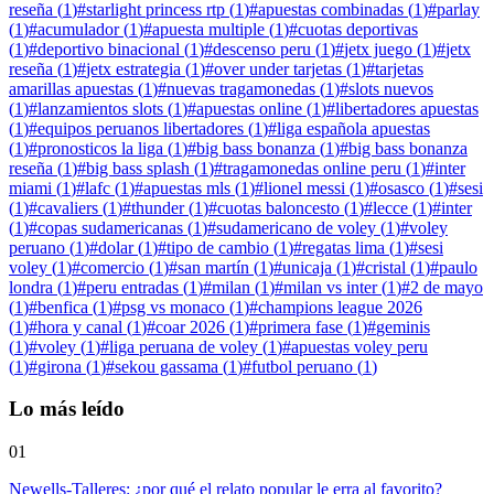
reseña
(
1
)
#
starlight princess rtp
(
1
)
#
apuestas combinadas
(
1
)
#
parlay
(
1
)
#
acumulador
(
1
)
#
apuesta multiple
(
1
)
#
cuotas deportivas
(
1
)
#
deportivo binacional
(
1
)
#
descenso peru
(
1
)
#
jetx juego
(
1
)
#
jetx
reseña
(
1
)
#
jetx estrategia
(
1
)
#
over under tarjetas
(
1
)
#
tarjetas
amarillas apuestas
(
1
)
#
nuevas tragamonedas
(
1
)
#
slots nuevos
(
1
)
#
lanzamientos slots
(
1
)
#
apuestas online
(
1
)
#
libertadores apuestas
(
1
)
#
equipos peruanos libertadores
(
1
)
#
liga española apuestas
(
1
)
#
pronosticos la liga
(
1
)
#
big bass bonanza
(
1
)
#
big bass bonanza
reseña
(
1
)
#
big bass splash
(
1
)
#
tragamonedas online peru
(
1
)
#
inter
miami
(
1
)
#
lafc
(
1
)
#
apuestas mls
(
1
)
#
lionel messi
(
1
)
#
osasco
(
1
)
#
sesi
(
1
)
#
cavaliers
(
1
)
#
thunder
(
1
)
#
cuotas baloncesto
(
1
)
#
lecce
(
1
)
#
inter
(
1
)
#
copas sudamericanas
(
1
)
#
sudamericano de voley
(
1
)
#
voley
peruano
(
1
)
#
dolar
(
1
)
#
tipo de cambio
(
1
)
#
regatas lima
(
1
)
#
sesi
voley
(
1
)
#
comercio
(
1
)
#
san martín
(
1
)
#
unicaja
(
1
)
#
cristal
(
1
)
#
paulo
londra
(
1
)
#
peru entradas
(
1
)
#
milan
(
1
)
#
milan vs inter
(
1
)
#
2 de mayo
(
1
)
#
benfica
(
1
)
#
psg vs monaco
(
1
)
#
champions league 2026
(
1
)
#
hora y canal
(
1
)
#
coar 2026
(
1
)
#
primera fase
(
1
)
#
geminis
(
1
)
#
voley
(
1
)
#
liga peruana de voley
(
1
)
#
apuestas voley peru
(
1
)
#
girona
(
1
)
#
sekou gassama
(
1
)
#
futbol peruano
(
1
)
Lo más leído
01
Newells-Talleres: ¿por qué el relato popular le erra al favorito?