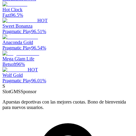
Hot Clock
Fazi
96.5
%
HOT
Sweet Bonanza
Pragmatic Play
96.51
%
Anaconda Gold
Pragmatic Play
96.54
%
Mega Glam Life
Betsoft
96
%
HOT
Wolf Gold
Pragmatic Play
96.01
%
S
SlotGMS
Sponsor
Apuestas deportivas con las mejores cuotas. Bono de bienvenida
para nuevos usuarios.