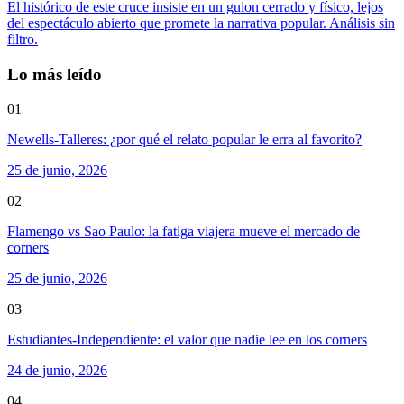
El histórico de este cruce insiste en un guion cerrado y físico, lejos
del espectáculo abierto que promete la narrativa popular. Análisis sin
filtro.
Lo más leído
01
Newells-Talleres: ¿por qué el relato popular le erra al favorito?
25 de junio, 2026
02
Flamengo vs Sao Paulo: la fatiga viajera mueve el mercado de
corners
25 de junio, 2026
03
Estudiantes-Independiente: el valor que nadie lee en los corners
24 de junio, 2026
04