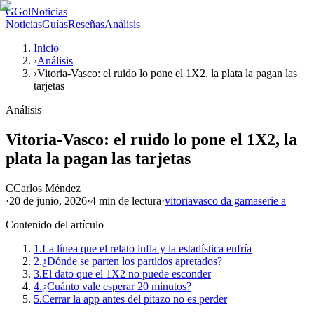
G
GolNoticias
Noticias
Guías
Reseñas
Análisis
Inicio
›
Análisis
›
Vitoria-Vasco: el ruido lo pone el 1X2, la plata la pagan las
tarjetas
Análisis
Vitoria-Vasco: el ruido lo pone el 1X2, la
plata la pagan las tarjetas
C
Carlos Méndez
·
20 de junio, 2026
·
4 min
de lectura
·
vitoria
vasco da gama
serie a
Contenido del artículo
1.
La línea que el relato infla y la estadística enfría
2.
¿Dónde se parten los partidos apretados?
3.
El dato que el 1X2 no puede esconder
4.
¿Cuánto vale esperar 20 minutos?
5.
Cerrar la app antes del pitazo no es perder