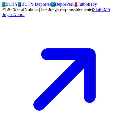
B
BCTY
B
BCTY Deportes
D
DeporPeru
F
FutbolHoy
©
2026
GolNoticias
|
18+ Juega responsablemente
|
SlotGMS
Jugar Ahora