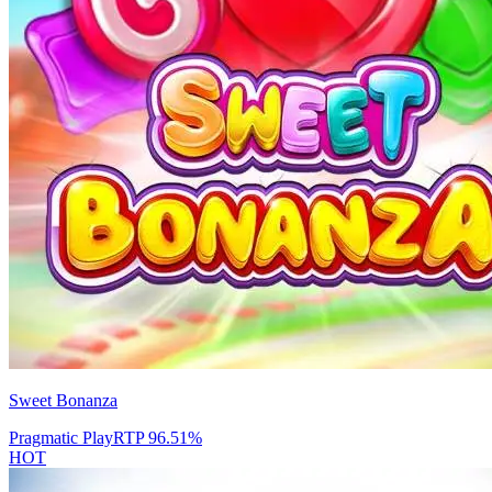
Sweet Bonanza
Pragmatic Play
RTP
96.51
%
HOT