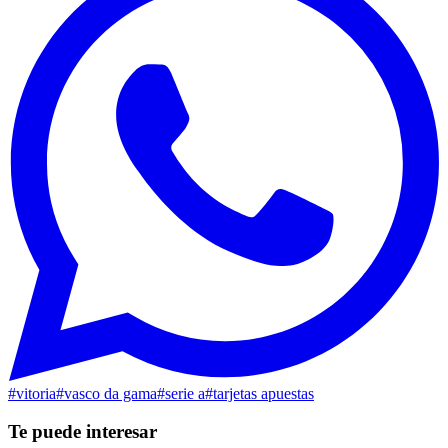
#
vitoria
#
vasco da gama
#
serie a
#
tarjetas apuestas
Te puede interesar