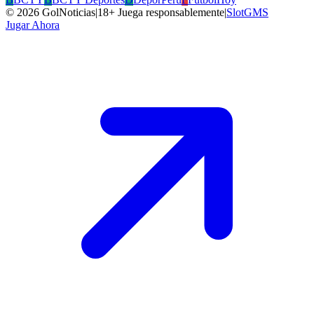
©
2026
GolNoticias
|
18+ Juega responsablemente
|
SlotGMS
Jugar Ahora