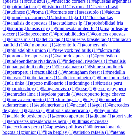
apuestas
(
1
)
#
cruz azul
(
1
)
#
mercado corners
(
1
)
#
apuestas argentinas
(
1
)
#
patrón táctico
(
1
)
#
historico
(
1
)
#
as roma
(
1
)
#
serie a brasil
(
1
)
#
udinese
(
1
)
#
roma
(
1
)
#
corners ser
(
1
)
#
sassuolo
(
1
)
#
táctica
(
1
)
#
pronóstico corners
(
1
)
#
historial liga 1
(
1
)
#
los chankas
(
1
)
#
analisis de apuestas
(
1
)
#
estudiantes lp
(
1
)
#
probabilidad fría
(
1
)
#
sporting kansas city
(
1
)
#
minnesota united fc
(
1
)
#
major league
soccer
(
1
)
#
chapecoense
(
1
)
#
probabilidades
(
1
)
#
corners apuestas
(
1
)
#
cuotas mls
(
1
)
#
atletico mg
(
1
)
#
apuestas brasileirao
(
1
)
#
huracan
banfield
(
1
)
#
cf montreal
(
1
)
#
toronto fc
(
1
)
#
corners mls
(
1
)
#
philadelphia union
(
1
)
#
new york red bulls
(
1
)
#
táctica mls
(
1
)
#
pronostico apuestas
(
1
)
#
valor de apuesta
(
1
)
#
pronóstico
(
1
)
#
independiente rivadavia
(
1
)
#
independ. rivadavia
(
1
)
#
analisis
(
1
)
#
juan pablo ii college
(
1
)
#
fc cajamarca
(
1
)
#
shine soundtrack
(
1
)
#
petroperu
(
1
)
#
actualidad
(
1
)
#
nottingham forest
(
1
)
#
medellin
(
1
)
#
cusco
(
1
)
#
libertadores
(
1
)
#
atletico mineiro
(
1
)
#
houston rockets
(
1
)
#
la tinka
(
1
)
#
pozo millonario
(
1
)
#
domingo
(
1
)
#
loterías perú
(
1
)
#
partidos hoy
(
1
)
#
laliga en vivo
(
1
)
#
jesse
(
1
)
#
jesse y joy peru
(
1
)
#
entradas lima
(
1
)
#
pelota parada
(
1
)
#
aeropuerto jorge chavez
(
1
)
#
nuevo aeropuerto
(
1
)
#
fixture liga 1
(
1
)
#
city
(
1
)
#
conmebol
sudamericana
(
1
)
#
sudamericana
(
1
)
#
macará
(
1
)
#
gol
(
1
)
#
mercados
de goles
(
1
)
#
golazo
(
1
)
#
futbol sudamericano
(
1
)
#
play in nba
(
1
)
#
tabla de posiciones
(
1
)
#
torneo apertura
(
1
)
#
tijuana
(
1
)
#
port vale
(
1
)
#
encuestas presidenciales peru
(
1
)
#
ultimas encuestas
(
1
)
#
elecciones peru
(
1
)
#
apuestas politicas
(
1
)
#
internacional de
bogota
(
1
)
#
junior
(
1
)
#
liga betplay
(
1
)
#
atletico rafaela
(
1
)
#
atenas