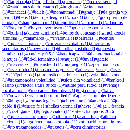
(
1
)
#
tarjeta roja
(
1
)
#
roja futbol
(
1
)
#
peruano
(
1
)
#
peru vs senegal
(
1
)
#
estudiantes de río cuarto
(
1
)
#
brighton
(
1
)
#
cincinnati
(
1
)
#
concacaf
(
1
)
#
saleh
(
1
)
#
mohammadi
(
1
)
#
granja
(
1
)
#
la granja vip
peru
(
1
)
#
betis
(
1
)
#
europa league
(
1
)
#
hora
(
1
)
#
f1
(
1
)
#
gran premio de
china
(
1
)
#
shanghai circuit
(
1
)
#
deportivo
(
1
)
#
nacional
(
1
)
#
llaneros
(
1
)
#
bayern
(
1
)
#
bayer leverkusen
(
1
)
#
apuestas responsables
(
1
)
#
bulls
(
1
)
#
kaizen gaming
(
1
)
#
bonos de apuestas
(
1
)
#
inteligencia
artificial
(
1
)
#
cajamarca
(
1
)
#
rivadavia
(
1
)
#
barracas
(
1
)
#
central
(
1
)
#
apuestas hípicas
(
1
)
#
carreras de caballos
(
1
)
#
mercados
secundarios
(
1
)
#
newcastle
(
1
)
#
handicap asiatico
(
1
)
#
apuestas
handicap
(
1
)
#
handicap 0.5
(
1
)
#
handicap -1
(
1
)
#
día internacional de
la mujer
(
1
)
#
fútbol femenino
(
1
)
#
mujer
(
1
)
#
8m
(
1
)
#
getafe
(
1
)
#
mavericks
(
1
)
#
mansfield
(
1
)
#
moquegua
(
1
)
#
sport huancayo
(
1
)
#
over under
(
1
)
#
mas menos goles
(
1
)
#
apuestas goles
(
1
)
#
over
2.5
(
1
)
#
pelicans
(
1
)
#
pronosticos baloncesto
(
1
)
#
volatilidad slots
(
1
)
#
tragamonedas volatilidad
(
1
)
#
slots alta volatilidad
(
1
)
#
bankroll
casino
(
1
)
#
factor altura futbol
(
1
)
#
altitud peru futbol
(
1
)
#
ventaja
local altura
(
1
)
#
mercados alternativos
(
1
)
#
liga peru
(
1
)
#
barca
(
1
)
#
newcastle vs manchester united
(
1
)
#
apuestas premier league
(
1
)
#
kings
(
1
)
#
normas legales
(
1
)
#
el peruano
(
1
)
#
america
(
1
)
#
juan
pablo ii
(
1
)
#
cusco fc
(
1
)
#
hellas verona
(
1
)
#
havre
(
1
)
#
liga 1 francia
(
1
)
#
crash game
(
1
)
#
juego aviator
(
1
)
#
sorteo champions 2026
(
1
)
#
apuestas champions
(
1
)
#
adt tarma
(
1
)
#
santa fe
(
1
)
#
atletico
nacional
(
1
)
#
liga femenina colombia
(
1
)
#
slot machine am i in love
(
1
)
#
rtp tragamonedas
(
1
)
#
nuggets
(
1
)
#
peru eliminatorias