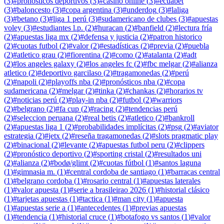
(
3
)
#
pronósticos deportivos
(
3
)
#
casino online
(
3
)
#
ecuabet
(
3
)
#
baloncesto
(
3
)
#
copa argentina
(
3
)
#
underdog
(
3
)
#
laliga
(
3
)
#
betano
(
3
)
#
liga 1 perú
(
3
)
#
sudamericano de clubes
(
3
)
#
apuestas
voley
(
3
)
#
estudiantes l.p.
(
2
)
#
huracan
(
2
)
#
banfield
(
2
)
#
lectura fría
(
2
)
#
apuestas liga mx
(
2
)
#
defensa y justicia
(
2
)
#
patron historico
(
2
)
#
cuotas futbol
(
2
)
#
valor
(
2
)
#
estadísticas
(
2
)
#
previa
(
2
)
#
puebla
(
2
)
#
atletico grau
(
2
)
#
fiorentina
(
2
)
#
como
(
2
)
#
atalanta
(
2
)
#
adt
(
2
)
#
los angeles galaxy
(
2
)
#
los angeles fc
(
2
)
#
fbc melgar
(
2
)
#
alianza
atletico
(
2
)
#
deportivo garcilaso
(
2
)
#
tragamonedas
(
2
)
#
perú
(
2
)
#
napoli
(
2
)
#
playoffs nba
(
2
)
#
pronósticos nba
(
2
)
#
copa
sudamericana
(
2
)
#
melgar
(
2
)
#
tinka
(
2
)
#
chankas
(
2
)
#
horarios tv
(
2
)
#
noticias perú
(
2
)
#
play-in nba
(
2
)
#
futbol
(
2
)
#
warriors
(
2
)
#
belgrano
(
2
)
#
fa cup
(
2
)
#
racing
(
2
)
#
tendencias perú
(
2
)
#
seleccion peruana
(
2
)
#
real betis
(
2
)
#
atletico
(
2
)
#
bankroll
(
2
)
#
apuestas liga 1
(
2
)
#
probabilidades implícitas
(
2
)
#
psg
(
2
)
#
aviator
estrategia
(
2
)
#
jetx
(
2
)
#
reseña tragamonedas
(
2
)
#
slots pragmatic play
(
2
)
#
binacional
(
2
)
#
levante
(
2
)
#
apuestas futbol peru
(
2
)
#
clippers
(
2
)
#
pronóstico deportivo
(
2
)
#
sporting cristal
(
2
)
#
resultados uni
(
2
)
#
alianza
(
2
)
#
bodø/glimt
(
2
)
#
cuotas fútbol
(
1
)
#
santos laguna
(
1
)
#
gimnasia m.
(
1
)
#
central cordoba de santiago
(
1
)
#
barracas central
(
1
)
#
belgrano cordoba
(
1
)
#
rosario central
(
1
)
#
apuestas laterales
(
1
)
#
valor apuesta
(
1
)
#
serie a brasileirao 2026
(
1
)
#
historial clásico
(
1
)
#
tarjetas apuestas
(
1
)
#
tactica
(
1
)
#
man city
(
1
)
#
apuesta
(
1
)
#
apuestas serie a
(
1
)
#
antecedentes
(
1
)
#
previas apuestas
(
1
)
#
tendencia
(
1
)
#
historial cruce
(
1
)
#
botafogo vs santos
(
1
)
#
valor