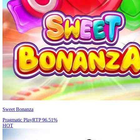
Sweet Bonanza
Pragmatic Play
RTP
96.51
%
HOT