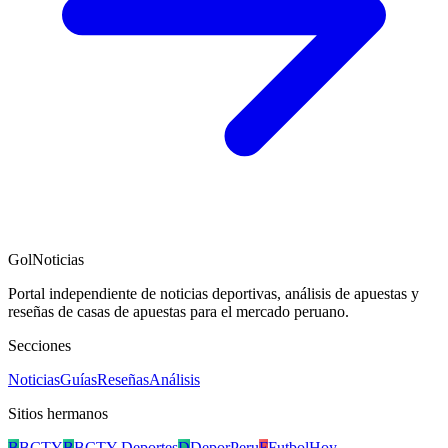
GolNoticias
Portal independiente de noticias deportivas, análisis de apuestas y
reseñas de casas de apuestas para el mercado peruano.
Secciones
Noticias
Guías
Reseñas
Análisis
Sitios hermanos
B
BCTY
B
BCTY Deportes
D
DeporPeru
F
FutbolHoy