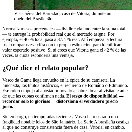
Vista aérea del Barradão, casa de Vitoria, durante un
duelo del Brasileirão
Normalizar esos porcentajes —dividir cada uno entre la suma total
— te entrega la probabilidad real que el mercado asigna. Por
ejemplo, el 40 % local pasa a 37.4 % real. Ahí empieza la lectura
fría: comparas esa cifra con tu propia estimación para identificar
valor esperado positivo. Si tú crees que Vitoria gana el 42 % de las
veces, la cuota escondería una ventaja.
¿Qué dice el relato popular?
Vasco da Gama llega envuelto en la épica de su camiseta. La
hinchada, los títulos históricos, el recuerdo de Romário o Edmundo.
Ese ruido empuja al apostador novato a sobrestimar al visitante antes
de que las cuotas confirmen nada.
El sesgo de disponibilidad —
recordar solo lo glorioso— distorsiona el verdadero precio
justo.
Sin embargo, en temporadas recientes, Vasco ha mostrado una
fragilidad notable lejos de São Januário. La Serie A brasileña castiga
al que no construye consistencia fuera de casa. Vitoria, en cambio,