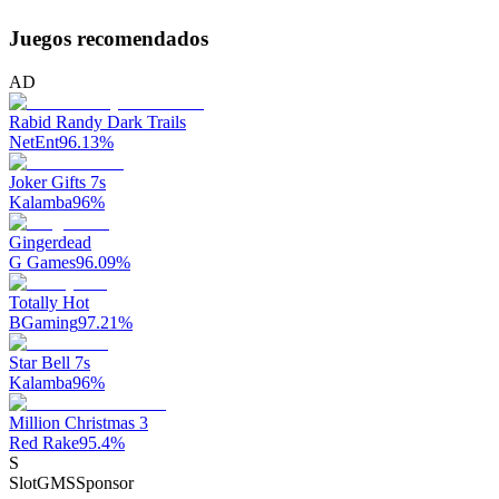
Juegos recomendados
AD
Rabid Randy Dark Trails
NetEnt
96.13
%
Joker Gifts 7s
Kalamba
96
%
Gingerdead
G Games
96.09
%
Totally Hot
BGaming
97.21
%
Star Bell 7s
Kalamba
96
%
Million Christmas 3
Red Rake
95.4
%
S
SlotGMS
Sponsor