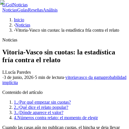
G
GolNoticias
Noticias
Guías
Reseñas
Análisis
Inicio
›
Noticias
›
Vitoria-Vasco sin cuotas: la estadística fría contra el relato
Noticias
Vitoria-Vasco sin cuotas: la estadística
fría contra el relato
L
Lucía Paredes
·
3 de junio, 2026
·
5 min
de lectura
·
vitoria
vasco da gama
probabilidad
implícita
Contenido del artículo
1.
¿Por qué empezar sin cuotas?
2.
¿Qué dice el relato popular?
3.
¿Dónde aparece el valor?
4.
Números contra relato: el momento de elegir
Cuando las casas aún no publican cuotas, el hincha se deja llevar