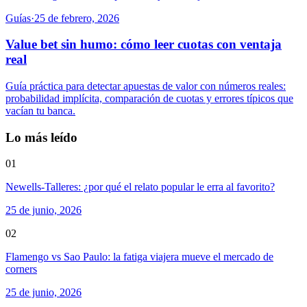
Guías
·
25 de febrero, 2026
Value bet sin humo: cómo leer cuotas con ventaja
real
Guía práctica para detectar apuestas de valor con números reales:
probabilidad implícita, comparación de cuotas y errores típicos que
vacían tu banca.
Lo más leído
01
Newells-Talleres: ¿por qué el relato popular le erra al favorito?
25 de junio, 2026
02
Flamengo vs Sao Paulo: la fatiga viajera mueve el mercado de
corners
25 de junio, 2026