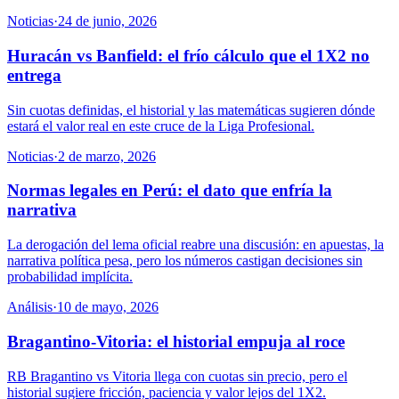
Noticias
·
24 de junio, 2026
Huracán vs Banfield: el frío cálculo que el 1X2 no
entrega
Sin cuotas definidas, el historial y las matemáticas sugieren dónde
estará el valor real en este cruce de la Liga Profesional.
Noticias
·
2 de marzo, 2026
Normas legales en Perú: el dato que enfría la
narrativa
La derogación del lema oficial reabre una discusión: en apuestas, la
narrativa política pesa, pero los números castigan decisiones sin
probabilidad implícita.
Análisis
·
10 de mayo, 2026
Bragantino-Vitoria: el historial empuja al roce
RB Bragantino vs Vitoria llega con cuotas sin precio, pero el
historial sugiere fricción, paciencia y valor lejos del 1X2.