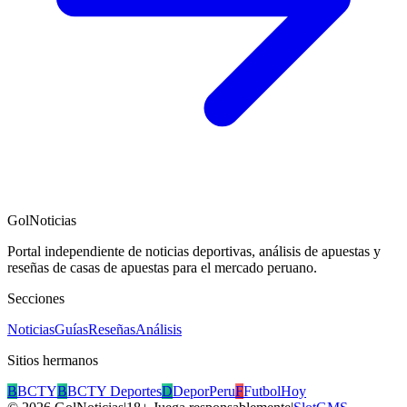
GolNoticias
Portal independiente de noticias deportivas, análisis de apuestas y
reseñas de casas de apuestas para el mercado peruano.
Secciones
Noticias
Guías
Reseñas
Análisis
Sitios hermanos
B
BCTY
B
BCTY Deportes
D
DeporPeru
F
FutbolHoy