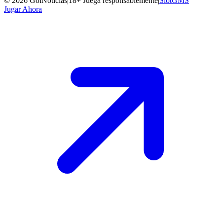
©
2026
GolNoticias
|
18+ Juega responsablemente
|
SlotGMS
Jugar Ahora