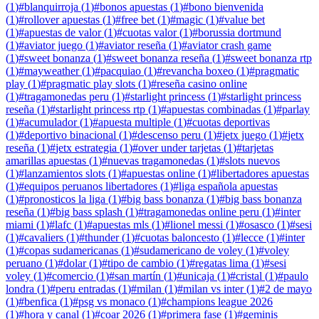
(
1
)
#
blanquirroja
(
1
)
#
bonos apuestas
(
1
)
#
bono bienvenida
(
1
)
#
rollover apuestas
(
1
)
#
free bet
(
1
)
#
magic
(
1
)
#
value bet
(
1
)
#
apuestas de valor
(
1
)
#
cuotas valor
(
1
)
#
borussia dortmund
(
1
)
#
aviator juego
(
1
)
#
aviator reseña
(
1
)
#
aviator crash game
(
1
)
#
sweet bonanza
(
1
)
#
sweet bonanza reseña
(
1
)
#
sweet bonanza rtp
(
1
)
#
mayweather
(
1
)
#
pacquiao
(
1
)
#
revancha boxeo
(
1
)
#
pragmatic
play
(
1
)
#
pragmatic play slots
(
1
)
#
reseña casino online
(
1
)
#
tragamonedas peru
(
1
)
#
starlight princess
(
1
)
#
starlight princess
reseña
(
1
)
#
starlight princess rtp
(
1
)
#
apuestas combinadas
(
1
)
#
parlay
(
1
)
#
acumulador
(
1
)
#
apuesta multiple
(
1
)
#
cuotas deportivas
(
1
)
#
deportivo binacional
(
1
)
#
descenso peru
(
1
)
#
jetx juego
(
1
)
#
jetx
reseña
(
1
)
#
jetx estrategia
(
1
)
#
over under tarjetas
(
1
)
#
tarjetas
amarillas apuestas
(
1
)
#
nuevas tragamonedas
(
1
)
#
slots nuevos
(
1
)
#
lanzamientos slots
(
1
)
#
apuestas online
(
1
)
#
libertadores apuestas
(
1
)
#
equipos peruanos libertadores
(
1
)
#
liga española apuestas
(
1
)
#
pronosticos la liga
(
1
)
#
big bass bonanza
(
1
)
#
big bass bonanza
reseña
(
1
)
#
big bass splash
(
1
)
#
tragamonedas online peru
(
1
)
#
inter
miami
(
1
)
#
lafc
(
1
)
#
apuestas mls
(
1
)
#
lionel messi
(
1
)
#
osasco
(
1
)
#
sesi
(
1
)
#
cavaliers
(
1
)
#
thunder
(
1
)
#
cuotas baloncesto
(
1
)
#
lecce
(
1
)
#
inter
(
1
)
#
copas sudamericanas
(
1
)
#
sudamericano de voley
(
1
)
#
voley
peruano
(
1
)
#
dolar
(
1
)
#
tipo de cambio
(
1
)
#
regatas lima
(
1
)
#
sesi
voley
(
1
)
#
comercio
(
1
)
#
san martín
(
1
)
#
unicaja
(
1
)
#
cristal
(
1
)
#
paulo
londra
(
1
)
#
peru entradas
(
1
)
#
milan
(
1
)
#
milan vs inter
(
1
)
#
2 de mayo
(
1
)
#
benfica
(
1
)
#
psg vs monaco
(
1
)
#
champions league 2026
(
1
)
#
hora y canal
(
1
)
#
coar 2026
(
1
)
#
primera fase
(
1
)
#
geminis