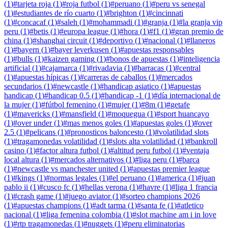
(
1
)
#
tarjeta roja
(
1
)
#
roja futbol
(
1
)
#
peruano
(
1
)
#
peru vs senegal
(
1
)
#
estudiantes de río cuarto
(
1
)
#
brighton
(
1
)
#
cincinnati
(
1
)
#
concacaf
(
1
)
#
saleh
(
1
)
#
mohammadi
(
1
)
#
granja
(
1
)
#
la granja vip
peru
(
1
)
#
betis
(
1
)
#
europa league
(
1
)
#
hora
(
1
)
#
f1
(
1
)
#
gran premio de
china
(
1
)
#
shanghai circuit
(
1
)
#
deportivo
(
1
)
#
nacional
(
1
)
#
llaneros
(
1
)
#
bayern
(
1
)
#
bayer leverkusen
(
1
)
#
apuestas responsables
(
1
)
#
bulls
(
1
)
#
kaizen gaming
(
1
)
#
bonos de apuestas
(
1
)
#
inteligencia
artificial
(
1
)
#
cajamarca
(
1
)
#
rivadavia
(
1
)
#
barracas
(
1
)
#
central
(
1
)
#
apuestas hípicas
(
1
)
#
carreras de caballos
(
1
)
#
mercados
secundarios
(
1
)
#
newcastle
(
1
)
#
handicap asiatico
(
1
)
#
apuestas
handicap
(
1
)
#
handicap 0.5
(
1
)
#
handicap -1
(
1
)
#
día internacional de
la mujer
(
1
)
#
fútbol femenino
(
1
)
#
mujer
(
1
)
#
8m
(
1
)
#
getafe
(
1
)
#
mavericks
(
1
)
#
mansfield
(
1
)
#
moquegua
(
1
)
#
sport huancayo
(
1
)
#
over under
(
1
)
#
mas menos goles
(
1
)
#
apuestas goles
(
1
)
#
over
2.5
(
1
)
#
pelicans
(
1
)
#
pronosticos baloncesto
(
1
)
#
volatilidad slots
(
1
)
#
tragamonedas volatilidad
(
1
)
#
slots alta volatilidad
(
1
)
#
bankroll
casino
(
1
)
#
factor altura futbol
(
1
)
#
altitud peru futbol
(
1
)
#
ventaja
local altura
(
1
)
#
mercados alternativos
(
1
)
#
liga peru
(
1
)
#
barca
(
1
)
#
newcastle vs manchester united
(
1
)
#
apuestas premier league
(
1
)
#
kings
(
1
)
#
normas legales
(
1
)
#
el peruano
(
1
)
#
america
(
1
)
#
juan
pablo ii
(
1
)
#
cusco fc
(
1
)
#
hellas verona
(
1
)
#
havre
(
1
)
#
liga 1 francia
(
1
)
#
crash game
(
1
)
#
juego aviator
(
1
)
#
sorteo champions 2026
(
1
)
#
apuestas champions
(
1
)
#
adt tarma
(
1
)
#
santa fe
(
1
)
#
atletico
nacional
(
1
)
#
liga femenina colombia
(
1
)
#
slot machine am i in love
(
1
)
#
rtp tragamonedas
(
1
)
#
nuggets
(
1
)
#
peru eliminatorias