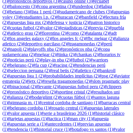
(
3
)
#
pronósticos deportivos
(
3
)
#
casino online
(
3
)
#
ecuabet
(
3
)
#
baloncesto
(
3
)
#
copa argentina
(
3
)
#
underdog
(
3
)
#
laliga
(
3
)
#
betano
(
3
)
#
liga 1 perú
(
3
)
#
sudamericano de clubes
(
3
)
#
apuestas
voley
(
3
)
#
estudiantes l.p.
(
2
)
#
huracan
(
2
)
#
banfield
(
2
)
#
lectura fría
(
2
)
#
apuestas liga mx
(
2
)
#
defensa y justicia
(
2
)
#
patron historico
(
2
)
#
cuotas futbol
(
2
)
#
valor
(
2
)
#
estadísticas
(
2
)
#
previa
(
2
)
#
puebla
(
2
)
#
atletico grau
(
2
)
#
fiorentina
(
2
)
#
como
(
2
)
#
atalanta
(
2
)
#
adt
(
2
)
#
los angeles galaxy
(
2
)
#
los angeles fc
(
2
)
#
fbc melgar
(
2
)
#
alianza
atletico
(
2
)
#
deportivo garcilaso
(
2
)
#
tragamonedas
(
2
)
#
perú
(
2
)
#
napoli
(
2
)
#
playoffs nba
(
2
)
#
pronósticos nba
(
2
)
#
copa
sudamericana
(
2
)
#
melgar
(
2
)
#
tinka
(
2
)
#
chankas
(
2
)
#
horarios tv
(
2
)
#
noticias perú
(
2
)
#
play-in nba
(
2
)
#
futbol
(
2
)
#
warriors
(
2
)
#
belgrano
(
2
)
#
fa cup
(
2
)
#
racing
(
2
)
#
tendencias perú
(
2
)
#
seleccion peruana
(
2
)
#
real betis
(
2
)
#
atletico
(
2
)
#
bankroll
(
2
)
#
apuestas liga 1
(
2
)
#
probabilidades implícitas
(
2
)
#
psg
(
2
)
#
aviator
estrategia
(
2
)
#
jetx
(
2
)
#
reseña tragamonedas
(
2
)
#
slots pragmatic play
(
2
)
#
binacional
(
2
)
#
levante
(
2
)
#
apuestas futbol peru
(
2
)
#
clippers
(
2
)
#
pronóstico deportivo
(
2
)
#
sporting cristal
(
2
)
#
resultados uni
(
2
)
#
alianza
(
2
)
#
bodø/glimt
(
2
)
#
cuotas fútbol
(
1
)
#
santos laguna
(
1
)
#
gimnasia m.
(
1
)
#
central cordoba de santiago
(
1
)
#
barracas central
(
1
)
#
belgrano cordoba
(
1
)
#
rosario central
(
1
)
#
apuestas laterales
(
1
)
#
valor apuesta
(
1
)
#
serie a brasileirao 2026
(
1
)
#
historial clásico
(
1
)
#
tarjetas apuestas
(
1
)
#
tactica
(
1
)
#
man city
(
1
)
#
apuesta
(
1
)
#
apuestas serie a
(
1
)
#
antecedentes
(
1
)
#
previas apuestas
(
1
)
#
tendencia
(
1
)
#
historial cruce
(
1
)
#
botafogo vs santos
(
1
)
#
valor