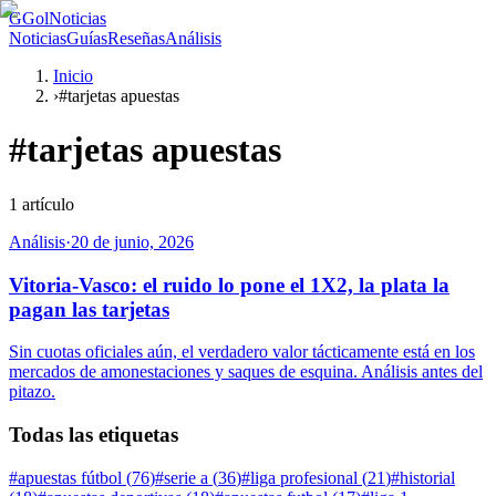
G
GolNoticias
Noticias
Guías
Reseñas
Análisis
Inicio
›
#tarjetas apuestas
#
tarjetas apuestas
1
artículo
Análisis
·
20 de junio, 2026
Vitoria-Vasco: el ruido lo pone el 1X2, la plata la
pagan las tarjetas
Sin cuotas oficiales aún, el verdadero valor tácticamente está en los
mercados de amonestaciones y saques de esquina. Análisis antes del
pitazo.
Todas las etiquetas
#
apuestas fútbol
(
76
)
#
serie a
(
36
)
#
liga profesional
(
21
)
#
historial