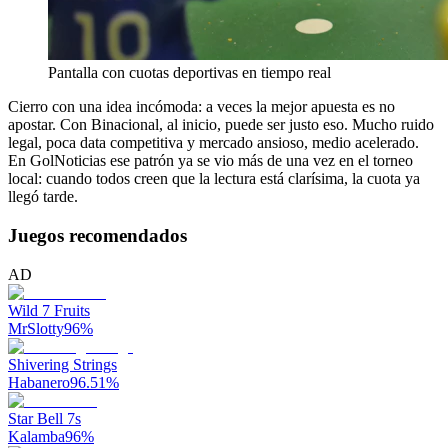
Pantalla con cuotas deportivas en tiempo real
Cierro con una idea incómoda: a veces la mejor apuesta es no
apostar. Con Binacional, al inicio, puede ser justo eso. Mucho ruido
legal, poca data competitiva y mercado ansioso, medio acelerado.
En GolNoticias ese patrón ya se vio más de una vez en el torneo
local: cuando todos creen que la lectura está clarísima, la cuota ya
llegó tarde.
Juegos recomendados
AD
Wild 7 Fruits
MrSlotty
96
%
Shivering Strings
Habanero
96.51
%
Star Bell 7s
Kalamba
96
%