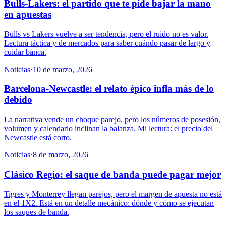
Bulls-Lakers: el partido que te pide bajar la mano
en apuestas
Bulls vs Lakers vuelve a ser tendencia, pero el ruido no es valor.
Lectura táctica y de mercados para saber cuándo pasar de largo y
cuidar banca.
Noticias
·
10 de marzo, 2026
Barcelona-Newcastle: el relato épico infla más de lo
debido
La narrativa vende un choque parejo, pero los números de posesión,
volumen y calendario inclinan la balanza. Mi lectura: el precio del
Newcastle está corto.
Noticias
·
8 de marzo, 2026
Clásico Regio: el saque de banda puede pagar mejor
Tigres y Monterrey llegan parejos, pero el margen de apuesta no está
en el 1X2. Está en un detalle mecánico: dónde y cómo se ejecutan
los saques de banda.