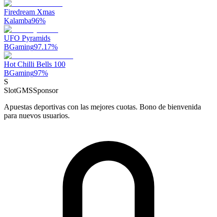
Firedream Xmas
Kalamba
96
%
UFO Pyramids
BGaming
97.17
%
Hot Chilli Bells 100
BGaming
97
%
S
SlotGMS
Sponsor
Apuestas deportivas con las mejores cuotas. Bono de bienvenida
para nuevos usuarios.