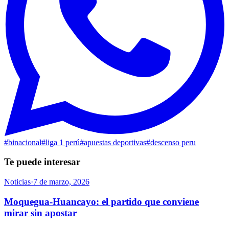
#
binacional
#
liga 1 perú
#
apuestas deportivas
#
descenso peru
Te puede interesar
Noticias
·
7 de marzo, 2026
Moquegua-Huancayo: el partido que conviene
mirar sin apostar