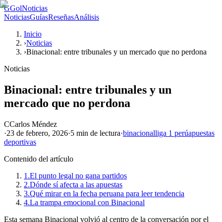
G
GolNoticias
Noticias
Guías
Reseñas
Análisis
Inicio
›
Noticias
›
Binacional: entre tribunales y un mercado que no perdona
Noticias
Binacional: entre tribunales y un
mercado que no perdona
C
Carlos Méndez
·
23 de febrero, 2026
·
5 min
de lectura
·
binacional
liga 1 perú
apuestas
deportivas
Contenido del artículo
1.
El punto legal no gana partidos
2.
Dónde sí afecta a las apuestas
3.
Qué mirar en la fecha peruana para leer tendencia
4.
La trampa emocional con Binacional
Esta semana Binacional volvió al centro de la conversación por el