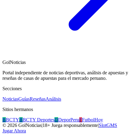
GolNoticias
Portal independiente de noticias deportivas, análisis de apuestas y
reseñas de casas de apuestas para el mercado peruano.
Secciones
Noticias
Guías
Reseñas
Análisis
Sitios hermanos
B
BCTY
B
BCTY Deportes
D
DeporPeru
F
FutbolHoy
©
2026
GolNoticias
|
18+ Juega responsablemente
|
SlotGMS
Jugar Ahora