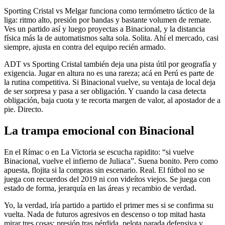
Sporting Cristal vs Melgar funciona como termómetro táctico de la
liga: ritmo alto, presión por bandas y bastante volumen de remate.
Ves un partido así y luego proyectas a Binacional, y la distancia
física más la de automatismos salta sola. Solita. Ahí el mercado, casi
siempre, ajusta en contra del equipo recién armado.
ADT vs Sporting Cristal también deja una pista útil por geografía y
exigencia. Jugar en altura no es una rareza; acá en Perú es parte de
la rutina competitiva. Si Binacional vuelve, su ventaja de local deja
de ser sorpresa y pasa a ser obligación. Y cuando la casa detecta
obligación, baja cuota y te recorta margen de valor, al apostador de a
pie. Directo.
La trampa emocional con Binacional
En el Rímac o en La Victoria se escucha rapidito: “si vuelve
Binacional, vuelve el infierno de Juliaca”. Suena bonito. Pero como
apuesta, flojita si la compras sin escenario. Real. El fútbol no se
juega con recuerdos del 2019 ni con videítos viejos. Se juega con
estado de forma, jerarquía en las áreas y recambio de verdad.
Yo, la verdad, iría partido a partido el primer mes si se confirma su
vuelta. Nada de futuros agresivos en descenso o top mitad hasta
mirar tres cosas: presión tras pérdida, pelota parada defensiva y