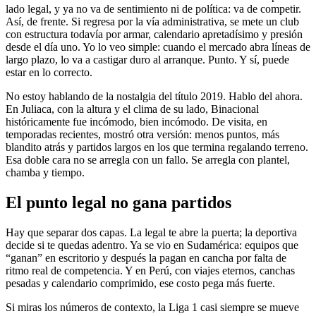
lado legal, y ya no va de sentimiento ni de política: va de competir.
Así, de frente. Si regresa por la vía administrativa, se mete un club
con estructura todavía por armar, calendario apretadísimo y presión
desde el día uno. Yo lo veo simple: cuando el mercado abra líneas de
largo plazo, lo va a castigar duro al arranque. Punto. Y sí, puede
estar en lo correcto.
No estoy hablando de la nostalgia del título 2019. Hablo del ahora.
En Juliaca, con la altura y el clima de su lado, Binacional
históricamente fue incómodo, bien incómodo. De visita, en
temporadas recientes, mostró otra versión: menos puntos, más
blandito atrás y partidos largos en los que termina regalando terreno.
Esa doble cara no se arregla con un fallo. Se arregla con plantel,
chamba y tiempo.
El punto legal no gana partidos
Hay que separar dos capas. La legal te abre la puerta; la deportiva
decide si te quedas adentro. Ya se vio en Sudamérica: equipos que
“ganan” en escritorio y después la pagan en cancha por falta de
ritmo real de competencia. Y en Perú, con viajes eternos, canchas
pesadas y calendario comprimido, ese costo pega más fuerte.
Si miras los números de contexto, la Liga 1 casi siempre se mueve