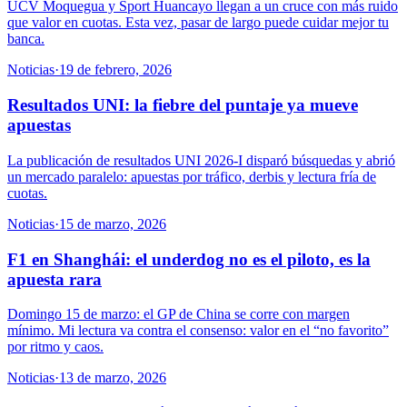
UCV Moquegua y Sport Huancayo llegan a un cruce con más ruido
que valor en cuotas. Esta vez, pasar de largo puede cuidar mejor tu
banca.
Noticias
·
19 de febrero, 2026
Resultados UNI: la fiebre del puntaje ya mueve
apuestas
La publicación de resultados UNI 2026-I disparó búsquedas y abrió
un mercado paralelo: apuestas por tráfico, derbis y lectura fría de
cuotas.
Noticias
·
15 de marzo, 2026
F1 en Shanghái: el underdog no es el piloto, es la
apuesta rara
Domingo 15 de marzo: el GP de China se corre con margen
mínimo. Mi lectura va contra el consenso: valor en el “no favorito”
por ritmo y caos.
Noticias
·
13 de marzo, 2026