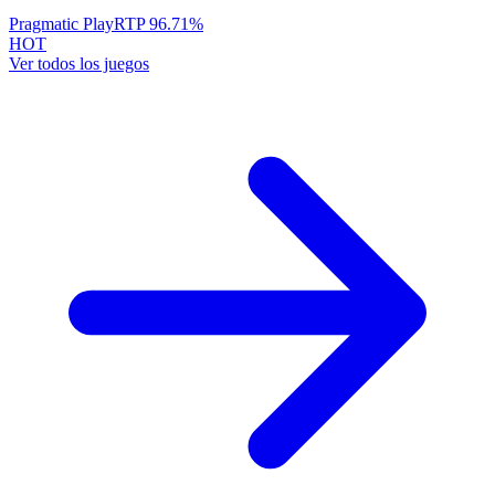
Pragmatic Play
RTP
96.71
%
HOT
Ver todos los juegos