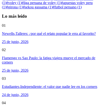
(
1
)
#
voley
(
1
)
#
liga peruana de voley
(
1
)
#
apuestas voley peru
(
1
)
#
girona
(
1
)
#
sekou gassama
(
1
)
#
futbol peruano
(
1
)
Lo más leído
01
Newells-Talleres: ¿por qué el relato popular le erra al favorito?
25 de junio, 2026
02
Flamengo vs Sao Paulo: la fatiga viajera mueve el mercado de
corners
25 de junio, 2026
03
Estudiantes-Independiente: el valor que nadie lee en los corners
24 de junio, 2026
04