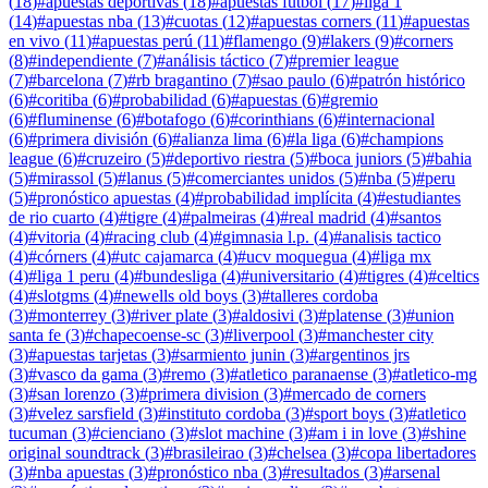
(
18
)
#
apuestas deportivas
(
18
)
#
apuestas futbol
(
17
)
#
liga 1
(
14
)
#
apuestas nba
(
13
)
#
cuotas
(
12
)
#
apuestas corners
(
11
)
#
apuestas
en vivo
(
11
)
#
apuestas perú
(
11
)
#
flamengo
(
9
)
#
lakers
(
9
)
#
corners
(
8
)
#
independiente
(
7
)
#
análisis táctico
(
7
)
#
premier league
(
7
)
#
barcelona
(
7
)
#
rb bragantino
(
7
)
#
sao paulo
(
6
)
#
patrón histórico
(
6
)
#
coritiba
(
6
)
#
probabilidad
(
6
)
#
apuestas
(
6
)
#
gremio
(
6
)
#
fluminense
(
6
)
#
botafogo
(
6
)
#
corinthians
(
6
)
#
internacional
(
6
)
#
primera división
(
6
)
#
alianza lima
(
6
)
#
la liga
(
6
)
#
champions
league
(
6
)
#
cruzeiro
(
5
)
#
deportivo riestra
(
5
)
#
boca juniors
(
5
)
#
bahia
(
5
)
#
mirassol
(
5
)
#
lanus
(
5
)
#
comerciantes unidos
(
5
)
#
nba
(
5
)
#
peru
(
5
)
#
pronóstico apuestas
(
4
)
#
probabilidad implícita
(
4
)
#
estudiantes
de rio cuarto
(
4
)
#
tigre
(
4
)
#
palmeiras
(
4
)
#
real madrid
(
4
)
#
santos
(
4
)
#
vitoria
(
4
)
#
racing club
(
4
)
#
gimnasia l.p.
(
4
)
#
analisis tactico
(
4
)
#
córners
(
4
)
#
utc cajamarca
(
4
)
#
ucv moquegua
(
4
)
#
liga mx
(
4
)
#
liga 1 peru
(
4
)
#
bundesliga
(
4
)
#
universitario
(
4
)
#
tigres
(
4
)
#
celtics
(
4
)
#
slotgms
(
4
)
#
newells old boys
(
3
)
#
talleres cordoba
(
3
)
#
monterrey
(
3
)
#
river plate
(
3
)
#
aldosivi
(
3
)
#
platense
(
3
)
#
union
santa fe
(
3
)
#
chapecoense-sc
(
3
)
#
liverpool
(
3
)
#
manchester city
(
3
)
#
apuestas tarjetas
(
3
)
#
sarmiento junin
(
3
)
#
argentinos jrs
(
3
)
#
vasco da gama
(
3
)
#
remo
(
3
)
#
atletico paranaense
(
3
)
#
atletico-mg
(
3
)
#
san lorenzo
(
3
)
#
primera division
(
3
)
#
mercado de corners
(
3
)
#
velez sarsfield
(
3
)
#
instituto cordoba
(
3
)
#
sport boys
(
3
)
#
atletico
tucuman
(
3
)
#
cienciano
(
3
)
#
slot machine
(
3
)
#
am i in love
(
3
)
#
shine
original soundtrack
(
3
)
#
brasileirao
(
3
)
#
chelsea
(
3
)
#
copa libertadores
(
3
)
#
nba apuestas
(
3
)
#
pronóstico nba
(
3
)
#
resultados
(
3
)
#
arsenal