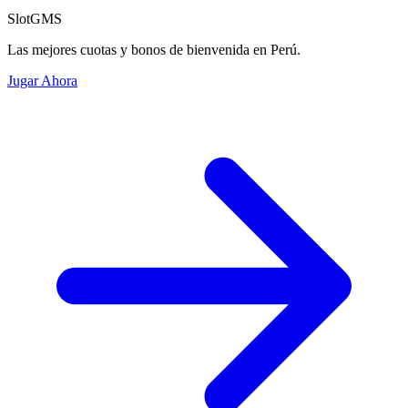
SlotGMS
Las mejores cuotas y bonos de bienvenida en Perú.
Jugar Ahora