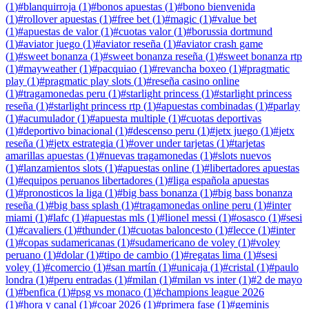
(
1
)
#
blanquirroja
(
1
)
#
bonos apuestas
(
1
)
#
bono bienvenida
(
1
)
#
rollover apuestas
(
1
)
#
free bet
(
1
)
#
magic
(
1
)
#
value bet
(
1
)
#
apuestas de valor
(
1
)
#
cuotas valor
(
1
)
#
borussia dortmund
(
1
)
#
aviator juego
(
1
)
#
aviator reseña
(
1
)
#
aviator crash game
(
1
)
#
sweet bonanza
(
1
)
#
sweet bonanza reseña
(
1
)
#
sweet bonanza rtp
(
1
)
#
mayweather
(
1
)
#
pacquiao
(
1
)
#
revancha boxeo
(
1
)
#
pragmatic
play
(
1
)
#
pragmatic play slots
(
1
)
#
reseña casino online
(
1
)
#
tragamonedas peru
(
1
)
#
starlight princess
(
1
)
#
starlight princess
reseña
(
1
)
#
starlight princess rtp
(
1
)
#
apuestas combinadas
(
1
)
#
parlay
(
1
)
#
acumulador
(
1
)
#
apuesta multiple
(
1
)
#
cuotas deportivas
(
1
)
#
deportivo binacional
(
1
)
#
descenso peru
(
1
)
#
jetx juego
(
1
)
#
jetx
reseña
(
1
)
#
jetx estrategia
(
1
)
#
over under tarjetas
(
1
)
#
tarjetas
amarillas apuestas
(
1
)
#
nuevas tragamonedas
(
1
)
#
slots nuevos
(
1
)
#
lanzamientos slots
(
1
)
#
apuestas online
(
1
)
#
libertadores apuestas
(
1
)
#
equipos peruanos libertadores
(
1
)
#
liga española apuestas
(
1
)
#
pronosticos la liga
(
1
)
#
big bass bonanza
(
1
)
#
big bass bonanza
reseña
(
1
)
#
big bass splash
(
1
)
#
tragamonedas online peru
(
1
)
#
inter
miami
(
1
)
#
lafc
(
1
)
#
apuestas mls
(
1
)
#
lionel messi
(
1
)
#
osasco
(
1
)
#
sesi
(
1
)
#
cavaliers
(
1
)
#
thunder
(
1
)
#
cuotas baloncesto
(
1
)
#
lecce
(
1
)
#
inter
(
1
)
#
copas sudamericanas
(
1
)
#
sudamericano de voley
(
1
)
#
voley
peruano
(
1
)
#
dolar
(
1
)
#
tipo de cambio
(
1
)
#
regatas lima
(
1
)
#
sesi
voley
(
1
)
#
comercio
(
1
)
#
san martín
(
1
)
#
unicaja
(
1
)
#
cristal
(
1
)
#
paulo
londra
(
1
)
#
peru entradas
(
1
)
#
milan
(
1
)
#
milan vs inter
(
1
)
#
2 de mayo
(
1
)
#
benfica
(
1
)
#
psg vs monaco
(
1
)
#
champions league 2026
(
1
)
#
hora y canal
(
1
)
#
coar 2026
(
1
)
#
primera fase
(
1
)
#
geminis