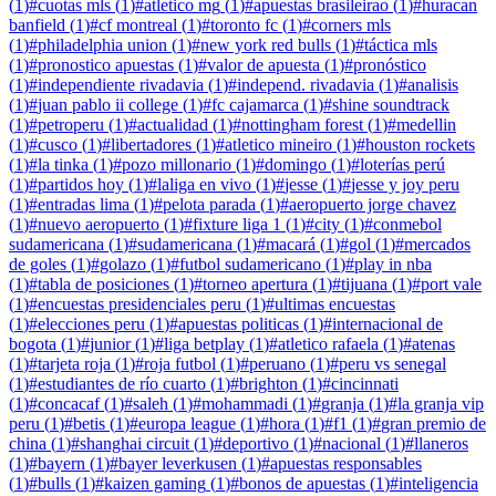
(
1
)
#
cuotas mls
(
1
)
#
atletico mg
(
1
)
#
apuestas brasileirao
(
1
)
#
huracan
banfield
(
1
)
#
cf montreal
(
1
)
#
toronto fc
(
1
)
#
corners mls
(
1
)
#
philadelphia union
(
1
)
#
new york red bulls
(
1
)
#
táctica mls
(
1
)
#
pronostico apuestas
(
1
)
#
valor de apuesta
(
1
)
#
pronóstico
(
1
)
#
independiente rivadavia
(
1
)
#
independ. rivadavia
(
1
)
#
analisis
(
1
)
#
juan pablo ii college
(
1
)
#
fc cajamarca
(
1
)
#
shine soundtrack
(
1
)
#
petroperu
(
1
)
#
actualidad
(
1
)
#
nottingham forest
(
1
)
#
medellin
(
1
)
#
cusco
(
1
)
#
libertadores
(
1
)
#
atletico mineiro
(
1
)
#
houston rockets
(
1
)
#
la tinka
(
1
)
#
pozo millonario
(
1
)
#
domingo
(
1
)
#
loterías perú
(
1
)
#
partidos hoy
(
1
)
#
laliga en vivo
(
1
)
#
jesse
(
1
)
#
jesse y joy peru
(
1
)
#
entradas lima
(
1
)
#
pelota parada
(
1
)
#
aeropuerto jorge chavez
(
1
)
#
nuevo aeropuerto
(
1
)
#
fixture liga 1
(
1
)
#
city
(
1
)
#
conmebol
sudamericana
(
1
)
#
sudamericana
(
1
)
#
macará
(
1
)
#
gol
(
1
)
#
mercados
de goles
(
1
)
#
golazo
(
1
)
#
futbol sudamericano
(
1
)
#
play in nba
(
1
)
#
tabla de posiciones
(
1
)
#
torneo apertura
(
1
)
#
tijuana
(
1
)
#
port vale
(
1
)
#
encuestas presidenciales peru
(
1
)
#
ultimas encuestas
(
1
)
#
elecciones peru
(
1
)
#
apuestas politicas
(
1
)
#
internacional de
bogota
(
1
)
#
junior
(
1
)
#
liga betplay
(
1
)
#
atletico rafaela
(
1
)
#
atenas
(
1
)
#
tarjeta roja
(
1
)
#
roja futbol
(
1
)
#
peruano
(
1
)
#
peru vs senegal
(
1
)
#
estudiantes de río cuarto
(
1
)
#
brighton
(
1
)
#
cincinnati
(
1
)
#
concacaf
(
1
)
#
saleh
(
1
)
#
mohammadi
(
1
)
#
granja
(
1
)
#
la granja vip
peru
(
1
)
#
betis
(
1
)
#
europa league
(
1
)
#
hora
(
1
)
#
f1
(
1
)
#
gran premio de
china
(
1
)
#
shanghai circuit
(
1
)
#
deportivo
(
1
)
#
nacional
(
1
)
#
llaneros
(
1
)
#
bayern
(
1
)
#
bayer leverkusen
(
1
)
#
apuestas responsables
(
1
)
#
bulls
(
1
)
#
kaizen gaming
(
1
)
#
bonos de apuestas
(
1
)
#
inteligencia