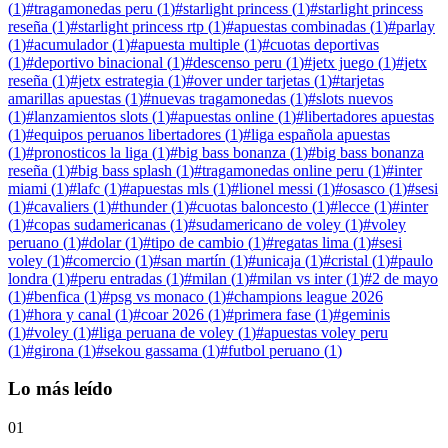
(
1
)
#
tragamonedas peru
(
1
)
#
starlight princess
(
1
)
#
starlight princess
reseña
(
1
)
#
starlight princess rtp
(
1
)
#
apuestas combinadas
(
1
)
#
parlay
(
1
)
#
acumulador
(
1
)
#
apuesta multiple
(
1
)
#
cuotas deportivas
(
1
)
#
deportivo binacional
(
1
)
#
descenso peru
(
1
)
#
jetx juego
(
1
)
#
jetx
reseña
(
1
)
#
jetx estrategia
(
1
)
#
over under tarjetas
(
1
)
#
tarjetas
amarillas apuestas
(
1
)
#
nuevas tragamonedas
(
1
)
#
slots nuevos
(
1
)
#
lanzamientos slots
(
1
)
#
apuestas online
(
1
)
#
libertadores apuestas
(
1
)
#
equipos peruanos libertadores
(
1
)
#
liga española apuestas
(
1
)
#
pronosticos la liga
(
1
)
#
big bass bonanza
(
1
)
#
big bass bonanza
reseña
(
1
)
#
big bass splash
(
1
)
#
tragamonedas online peru
(
1
)
#
inter
miami
(
1
)
#
lafc
(
1
)
#
apuestas mls
(
1
)
#
lionel messi
(
1
)
#
osasco
(
1
)
#
sesi
(
1
)
#
cavaliers
(
1
)
#
thunder
(
1
)
#
cuotas baloncesto
(
1
)
#
lecce
(
1
)
#
inter
(
1
)
#
copas sudamericanas
(
1
)
#
sudamericano de voley
(
1
)
#
voley
peruano
(
1
)
#
dolar
(
1
)
#
tipo de cambio
(
1
)
#
regatas lima
(
1
)
#
sesi
voley
(
1
)
#
comercio
(
1
)
#
san martín
(
1
)
#
unicaja
(
1
)
#
cristal
(
1
)
#
paulo
londra
(
1
)
#
peru entradas
(
1
)
#
milan
(
1
)
#
milan vs inter
(
1
)
#
2 de mayo
(
1
)
#
benfica
(
1
)
#
psg vs monaco
(
1
)
#
champions league 2026
(
1
)
#
hora y canal
(
1
)
#
coar 2026
(
1
)
#
primera fase
(
1
)
#
geminis
(
1
)
#
voley
(
1
)
#
liga peruana de voley
(
1
)
#
apuestas voley peru
(
1
)
#
girona
(
1
)
#
sekou gassama
(
1
)
#
futbol peruano
(
1
)
Lo más leído
01