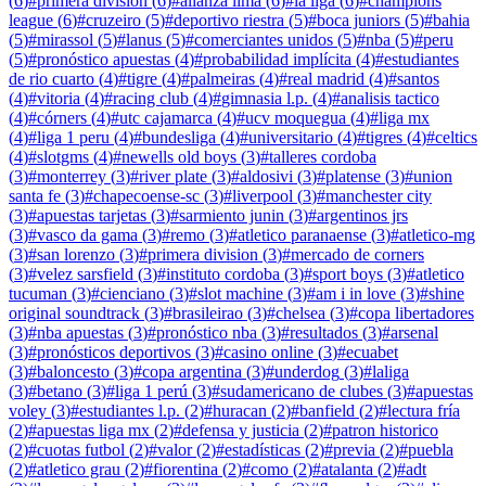
(
6
)
#
primera división
(
6
)
#
alianza lima
(
6
)
#
la liga
(
6
)
#
champions
league
(
6
)
#
cruzeiro
(
5
)
#
deportivo riestra
(
5
)
#
boca juniors
(
5
)
#
bahia
(
5
)
#
mirassol
(
5
)
#
lanus
(
5
)
#
comerciantes unidos
(
5
)
#
nba
(
5
)
#
peru
(
5
)
#
pronóstico apuestas
(
4
)
#
probabilidad implícita
(
4
)
#
estudiantes
de rio cuarto
(
4
)
#
tigre
(
4
)
#
palmeiras
(
4
)
#
real madrid
(
4
)
#
santos
(
4
)
#
vitoria
(
4
)
#
racing club
(
4
)
#
gimnasia l.p.
(
4
)
#
analisis tactico
(
4
)
#
córners
(
4
)
#
utc cajamarca
(
4
)
#
ucv moquegua
(
4
)
#
liga mx
(
4
)
#
liga 1 peru
(
4
)
#
bundesliga
(
4
)
#
universitario
(
4
)
#
tigres
(
4
)
#
celtics
(
4
)
#
slotgms
(
4
)
#
newells old boys
(
3
)
#
talleres cordoba
(
3
)
#
monterrey
(
3
)
#
river plate
(
3
)
#
aldosivi
(
3
)
#
platense
(
3
)
#
union
santa fe
(
3
)
#
chapecoense-sc
(
3
)
#
liverpool
(
3
)
#
manchester city
(
3
)
#
apuestas tarjetas
(
3
)
#
sarmiento junin
(
3
)
#
argentinos jrs
(
3
)
#
vasco da gama
(
3
)
#
remo
(
3
)
#
atletico paranaense
(
3
)
#
atletico-mg
(
3
)
#
san lorenzo
(
3
)
#
primera division
(
3
)
#
mercado de corners
(
3
)
#
velez sarsfield
(
3
)
#
instituto cordoba
(
3
)
#
sport boys
(
3
)
#
atletico
tucuman
(
3
)
#
cienciano
(
3
)
#
slot machine
(
3
)
#
am i in love
(
3
)
#
shine
original soundtrack
(
3
)
#
brasileirao
(
3
)
#
chelsea
(
3
)
#
copa libertadores
(
3
)
#
nba apuestas
(
3
)
#
pronóstico nba
(
3
)
#
resultados
(
3
)
#
arsenal
(
3
)
#
pronósticos deportivos
(
3
)
#
casino online
(
3
)
#
ecuabet
(
3
)
#
baloncesto
(
3
)
#
copa argentina
(
3
)
#
underdog
(
3
)
#
laliga
(
3
)
#
betano
(
3
)
#
liga 1 perú
(
3
)
#
sudamericano de clubes
(
3
)
#
apuestas
voley
(
3
)
#
estudiantes l.p.
(
2
)
#
huracan
(
2
)
#
banfield
(
2
)
#
lectura fría
(
2
)
#
apuestas liga mx
(
2
)
#
defensa y justicia
(
2
)
#
patron historico
(
2
)
#
cuotas futbol
(
2
)
#
valor
(
2
)
#
estadísticas
(
2
)
#
previa
(
2
)
#
puebla
(
2
)
#
atletico grau
(
2
)
#
fiorentina
(
2
)
#
como
(
2
)
#
atalanta
(
2
)
#
adt