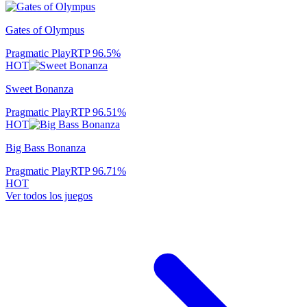
Gates of Olympus
Pragmatic Play
RTP
96.5
%
HOT
Sweet Bonanza
Pragmatic Play
RTP
96.51
%
HOT
Big Bass Bonanza
Pragmatic Play
RTP
96.71
%
HOT
Ver todos los juegos