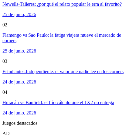
Newells-Talleres: ¿por qué el relato popular le erra al favorito?
25 de junio, 2026
02
Flamengo vs Sao Paulo: la fatiga viajera mueve el mercado de
corners
25 de junio, 2026
03
Estudiantes-Independiente: el valor que nadie lee en los corners
24 de junio, 2026
04
Huracán vs Banfield: el frío cálculo que el 1X2 no entrega
24 de junio, 2026
Juegos destacados
AD