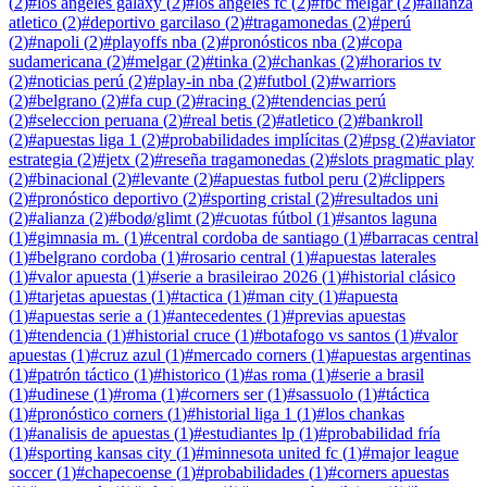
(
2
)
#
los angeles galaxy
(
2
)
#
los angeles fc
(
2
)
#
fbc melgar
(
2
)
#
alianza
atletico
(
2
)
#
deportivo garcilaso
(
2
)
#
tragamonedas
(
2
)
#
perú
(
2
)
#
napoli
(
2
)
#
playoffs nba
(
2
)
#
pronósticos nba
(
2
)
#
copa
sudamericana
(
2
)
#
melgar
(
2
)
#
tinka
(
2
)
#
chankas
(
2
)
#
horarios tv
(
2
)
#
noticias perú
(
2
)
#
play-in nba
(
2
)
#
futbol
(
2
)
#
warriors
(
2
)
#
belgrano
(
2
)
#
fa cup
(
2
)
#
racing
(
2
)
#
tendencias perú
(
2
)
#
seleccion peruana
(
2
)
#
real betis
(
2
)
#
atletico
(
2
)
#
bankroll
(
2
)
#
apuestas liga 1
(
2
)
#
probabilidades implícitas
(
2
)
#
psg
(
2
)
#
aviator
estrategia
(
2
)
#
jetx
(
2
)
#
reseña tragamonedas
(
2
)
#
slots pragmatic play
(
2
)
#
binacional
(
2
)
#
levante
(
2
)
#
apuestas futbol peru
(
2
)
#
clippers
(
2
)
#
pronóstico deportivo
(
2
)
#
sporting cristal
(
2
)
#
resultados uni
(
2
)
#
alianza
(
2
)
#
bodø/glimt
(
2
)
#
cuotas fútbol
(
1
)
#
santos laguna
(
1
)
#
gimnasia m.
(
1
)
#
central cordoba de santiago
(
1
)
#
barracas central
(
1
)
#
belgrano cordoba
(
1
)
#
rosario central
(
1
)
#
apuestas laterales
(
1
)
#
valor apuesta
(
1
)
#
serie a brasileirao 2026
(
1
)
#
historial clásico
(
1
)
#
tarjetas apuestas
(
1
)
#
tactica
(
1
)
#
man city
(
1
)
#
apuesta
(
1
)
#
apuestas serie a
(
1
)
#
antecedentes
(
1
)
#
previas apuestas
(
1
)
#
tendencia
(
1
)
#
historial cruce
(
1
)
#
botafogo vs santos
(
1
)
#
valor
apuestas
(
1
)
#
cruz azul
(
1
)
#
mercado corners
(
1
)
#
apuestas argentinas
(
1
)
#
patrón táctico
(
1
)
#
historico
(
1
)
#
as roma
(
1
)
#
serie a brasil
(
1
)
#
udinese
(
1
)
#
roma
(
1
)
#
corners ser
(
1
)
#
sassuolo
(
1
)
#
táctica
(
1
)
#
pronóstico corners
(
1
)
#
historial liga 1
(
1
)
#
los chankas
(
1
)
#
analisis de apuestas
(
1
)
#
estudiantes lp
(
1
)
#
probabilidad fría
(
1
)
#
sporting kansas city
(
1
)
#
minnesota united fc
(
1
)
#
major league
soccer
(
1
)
#
chapecoense
(
1
)
#
probabilidades
(
1
)
#
corners apuestas